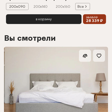
200х090
200х140
200х160
Все
38 557 ₽
в корзину
28 339 ₽
Вы смотрели