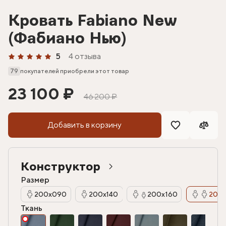
Кровать Fabiano New
(Фабиано Нью)
5
4 отзыва
79
покупателей приобрели этот товар
23 100 ₽
46 200 ₽
Добавить в корзину
Конструктор
Размер
200х090
200х140
200х160
200х
Ткань