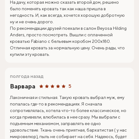
На дачу, которая можно сказать второй дом, решено
было поменять кровать так как наша пришла в
негодность. И, как всегда, хочется хорошую добротную
ну и не очень дорого.
По рекомендации друзей поехали в салон Beyosa Hilding
Anders, просто посмотреть. Вышли с оплаченной
кроватью Fabiano с бельевым коробом 200х180.
Отличная кровать за нормальную цену. Очень рады, что
купили эту кровать.
полгода назад
Варвара
5
Лаконичная и стильная. Такую кровать выбрал муж, ему
попалась где-то в рекомендациях. Я сначала
сопротивлялась, хотела что-то более классическое, но
когда привезли, влюбилась в нее сразу. Мы выбрали с
подъемным механизмом, заправлять ее одно
удовольствие. Ткань очень приятная, бархатистая ( у нас
микровелюр), пыль не собирает на себя. Надеюсь, будет