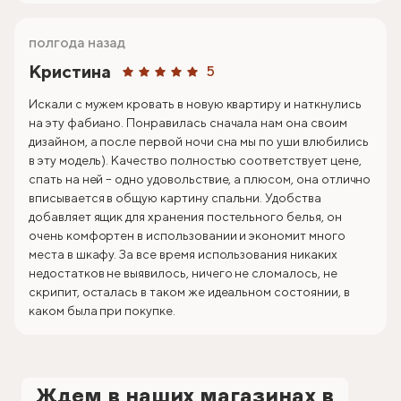
полгода назад
Кристина
5
Искали с мужем кровать в новую квартиру и наткнулись
на эту фабиано. Понравилась сначала нам она своим
дизайном, а после первой ночи сна мы по уши влюбились
в эту модель). Качество полностью соответствует цене,
спать на ней – одно удовольствие, а плюсом, она отлично
вписывается в общую картину спальни. Удобства
добавляет ящик для хранения постельного белья, он
очень комфортен в использовании и экономит много
места в шкафу. За все время использования никаких
недостатков не выявилось, ничего не сломалось, не
скрипит, осталась в таком же идеальном состоянии, в
каком была при покупке.
Ждем в наших магазинах в