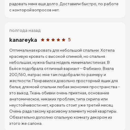
радовать меня еще долго. Доставили быстро, по работе
с конторой вопросов нет.
полгода назад
kanareyka
5
Оптимальная кровать для небольшой спальни. Хотела
красивую кровать с высокой спинкой, но спальня
небольшая, нужна была модель минималистичная. В
Бьёсе подобрала отличный вариант - Фабиано. Взяла
200/160, матрас мне там подобрали по размеру и
жесткости. Понравился довольно просторный ящик для
белья, для моей спальни любая экономия пространства -
это выход. Ткань обивки очень приятная, основание
анатомическое, никаких проблем, типа скрипа или
неустойчивости нет, кровать стоит уже третий месяц.
Очень рада такому красивому элементу моей квартиры.
Обязательно дополню спальную комнату декором из
этого же салона.