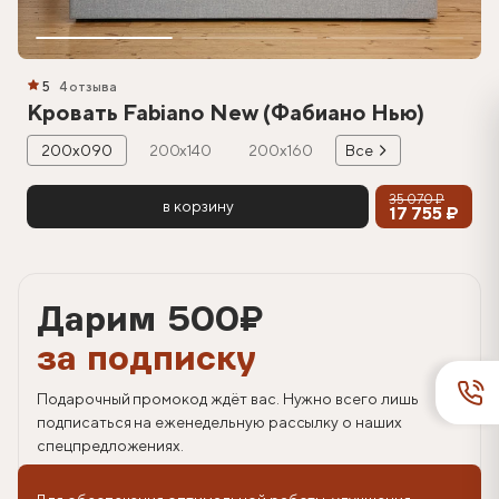
5
4 отзыва
Кровать Fabiano New (Фабиано Нью)
200х090
200х140
200х160
Все
35 070 ₽
в корзину
17 755 ₽
Дарим 500
₽
за подписку
Подарочный промокод ждёт вас. Нужно всего лишь
подписаться на еженедельную рассылку о наших
спецпредложениях.