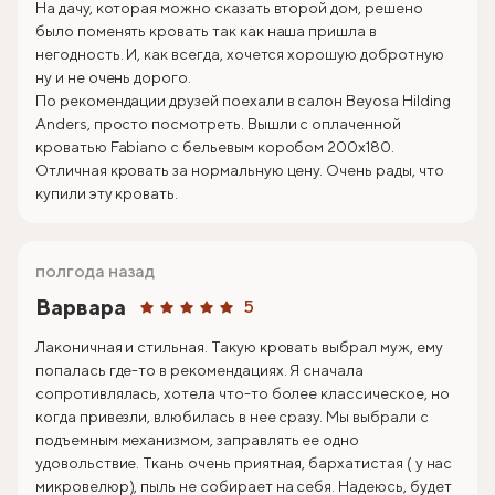
На дачу, которая можно сказать второй дом, решено
было поменять кровать так как наша пришла в
негодность. И, как всегда, хочется хорошую добротную
ну и не очень дорого.
По рекомендации друзей поехали в салон Beyosa Hilding
Anders, просто посмотреть. Вышли с оплаченной
кроватью Fabiano с бельевым коробом 200х180.
Отличная кровать за нормальную цену. Очень рады, что
купили эту кровать.
полгода назад
Варвара
5
Лаконичная и стильная. Такую кровать выбрал муж, ему
попалась где-то в рекомендациях. Я сначала
сопротивлялась, хотела что-то более классическое, но
когда привезли, влюбилась в нее сразу. Мы выбрали с
подъемным механизмом, заправлять ее одно
удовольствие. Ткань очень приятная, бархатистая ( у нас
микровелюр), пыль не собирает на себя. Надеюсь, будет