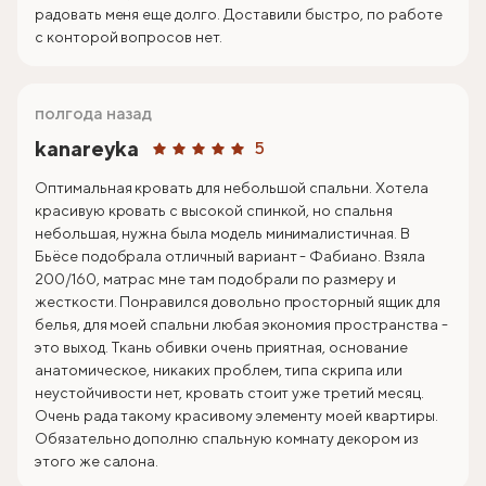
радовать меня еще долго. Доставили быстро, по работе
с конторой вопросов нет.
полгода назад
kanareyka
5
Оптимальная кровать для небольшой спальни. Хотела
красивую кровать с высокой спинкой, но спальня
небольшая, нужна была модель минималистичная. В
Бьёсе подобрала отличный вариант - Фабиано. Взяла
200/160, матрас мне там подобрали по размеру и
жесткости. Понравился довольно просторный ящик для
белья, для моей спальни любая экономия пространства -
это выход. Ткань обивки очень приятная, основание
анатомическое, никаких проблем, типа скрипа или
неустойчивости нет, кровать стоит уже третий месяц.
Очень рада такому красивому элементу моей квартиры.
Обязательно дополню спальную комнату декором из
этого же салона.