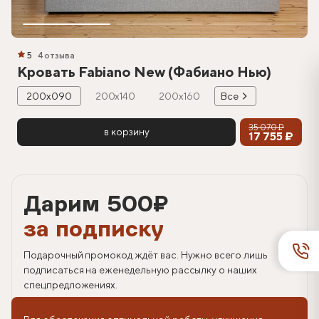
5
4 отзыва
Кровать Fabiano New (Фабиано Нью)
200х090
200х140
200х160
Все
35 070 ₽
в корзину
17 755 ₽
Дарим 500
₽
за подписку
Подарочный промокод ждёт вас. Нужно всего лишь
подписаться на еженедельную рассылку о наших
спецпредложениях.