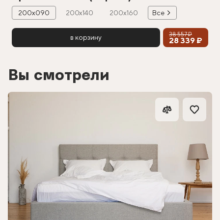
200х090
200х140
200х160
Все
38 557 ₽
в корзину
28 339 ₽
Вы смотрели