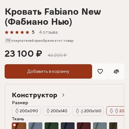
Кровать Fabiano New
(Фабиано Нью)
5
4 отзыва
79
покупателей приобрели этот товар
23 100 ₽
46 200 ₽
Добавить в корзину
Конструктор
Размер
200х090
200х140
200х160
200х
Ткань