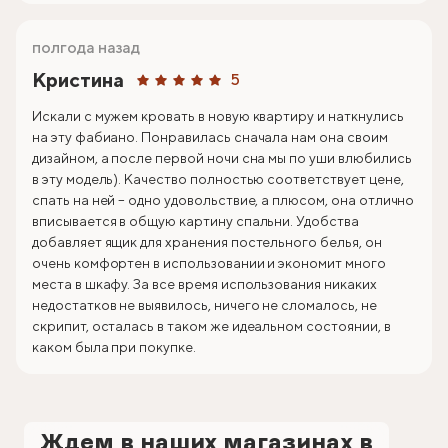
полгода назад
Кристина
5
Искали с мужем кровать в новую квартиру и наткнулись
на эту фабиано. Понравилась сначала нам она своим
дизайном, а после первой ночи сна мы по уши влюбились
в эту модель). Качество полностью соответствует цене,
спать на ней – одно удовольствие, а плюсом, она отлично
вписывается в общую картину спальни. Удобства
добавляет ящик для хранения постельного белья, он
очень комфортен в использовании и экономит много
места в шкафу. За все время использования никаких
недостатков не выявилось, ничего не сломалось, не
скрипит, осталась в таком же идеальном состоянии, в
каком была при покупке.
Ждем в наших магазинах в