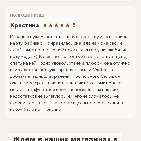
полгода назад
Кристина
5
Искали с мужем кровать в новую квартиру и наткнулись
на эту фабиано. Понравилась сначала нам она своим
дизайном, а после первой ночи сна мы по уши влюбились
в эту модель). Качество полностью соответствует цене,
спать на ней – одно удовольствие, а плюсом, она отлично
вписывается в общую картину спальни. Удобства
добавляет ящик для хранения постельного белья, он
очень комфортен в использовании и экономит много
места в шкафу. За все время использования никаких
недостатков не выявилось, ничего не сломалось, не
скрипит, осталась в таком же идеальном состоянии, в
каком была при покупке.
Ждем в наших магазинах в