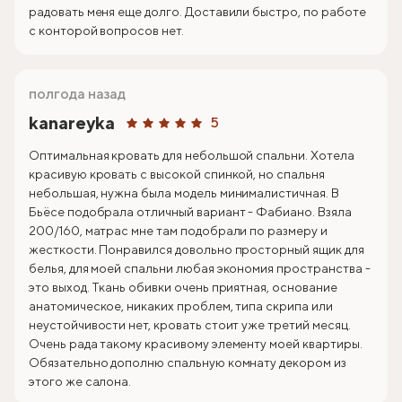
радовать меня еще долго. Доставили быстро, по работе
с конторой вопросов нет.
полгода назад
kanareyka
5
Оптимальная кровать для небольшой спальни. Хотела
красивую кровать с высокой спинкой, но спальня
небольшая, нужна была модель минималистичная. В
Бьёсе подобрала отличный вариант - Фабиано. Взяла
200/160, матрас мне там подобрали по размеру и
жесткости. Понравился довольно просторный ящик для
белья, для моей спальни любая экономия пространства -
это выход. Ткань обивки очень приятная, основание
анатомическое, никаких проблем, типа скрипа или
неустойчивости нет, кровать стоит уже третий месяц.
Очень рада такому красивому элементу моей квартиры.
Обязательно дополню спальную комнату декором из
этого же салона.