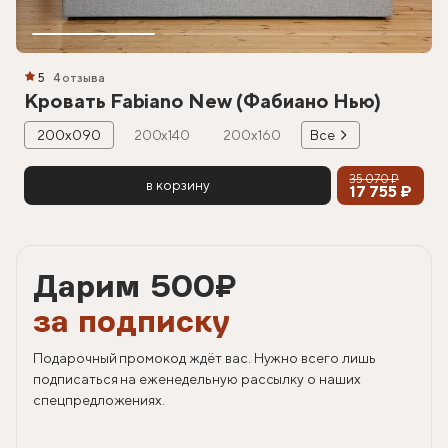
5
4 отзыва
Кровать Fabiano New (Фабиано Нью)
200х090
200х140
200х160
Все
35 070 ₽
в корзину
17 755 ₽
Дарим 500
₽
за подписку
Подарочный промокод ждёт вас. Нужно всего лишь
подписаться на еженедельную рассылку о наших
спецпредложениях.