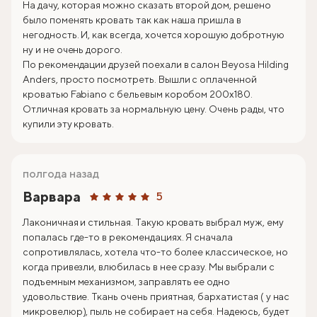
На дачу, которая можно сказать второй дом, решено
было поменять кровать так как наша пришла в
негодность. И, как всегда, хочется хорошую добротную
ну и не очень дорого.
По рекомендации друзей поехали в салон Beyosa Hilding
Anders, просто посмотреть. Вышли с оплаченной
кроватью Fabiano с бельевым коробом 200х180.
Отличная кровать за нормальную цену. Очень рады, что
купили эту кровать.
полгода назад
Варвара
5
Лаконичная и стильная. Такую кровать выбрал муж, ему
попалась где-то в рекомендациях. Я сначала
сопротивлялась, хотела что-то более классическое, но
когда привезли, влюбилась в нее сразу. Мы выбрали с
подъемным механизмом, заправлять ее одно
удовольствие. Ткань очень приятная, бархатистая ( у нас
микровелюр), пыль не собирает на себя. Надеюсь, будет