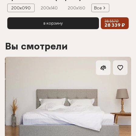
200х090
200х140
200х160
Все
38 557 ₽
в корзину
28 339 ₽
Вы смотрели