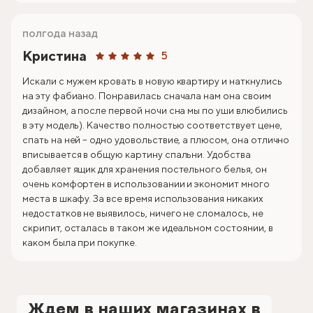
полгода назад
Кристина
5
Искали с мужем кровать в новую квартиру и наткнулись
на эту фабиано. Понравилась сначала нам она своим
дизайном, а после первой ночи сна мы по уши влюбились
в эту модель). Качество полностью соответствует цене,
спать на ней – одно удовольствие, а плюсом, она отлично
вписывается в общую картину спальни. Удобства
добавляет ящик для хранения постельного белья, он
очень комфортен в использовании и экономит много
места в шкафу. За все время использования никаких
недостатков не выявилось, ничего не сломалось, не
скрипит, осталась в таком же идеальном состоянии, в
каком была при покупке.
Ждем в наших магазинах в