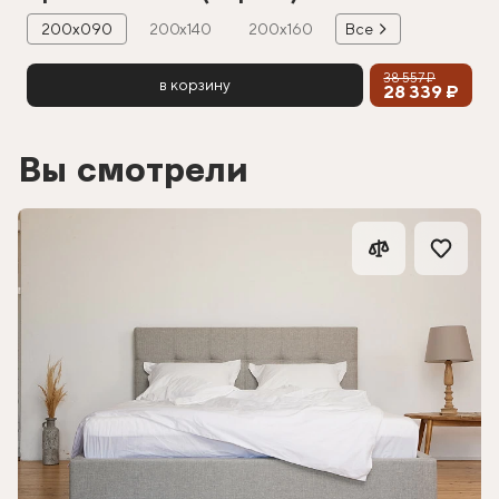
200х090
200х140
200х160
Все
38 557 ₽
в корзину
28 339 ₽
Вы смотрели