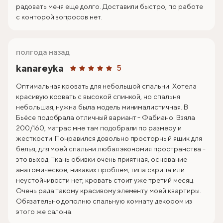
радовать меня еще долго. Доставили быстро, по работе
с конторой вопросов нет.
полгода назад
kanareyka
5
Оптимальная кровать для небольшой спальни. Хотела
красивую кровать с высокой спинкой, но спальня
небольшая, нужна была модель минималистичная. В
Бьёсе подобрала отличный вариант - Фабиано. Взяла
200/160, матрас мне там подобрали по размеру и
жесткости. Понравился довольно просторный ящик для
белья, для моей спальни любая экономия пространства -
это выход. Ткань обивки очень приятная, основание
анатомическое, никаких проблем, типа скрипа или
неустойчивости нет, кровать стоит уже третий месяц.
Очень рада такому красивому элементу моей квартиры.
Обязательно дополню спальную комнату декором из
этого же салона.