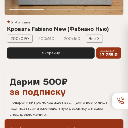
5
4 отзыва
Кровать Fabiano New (Фабиано Нью)
200х090
200х140
200х160
Все
35 070 ₽
в корзину
17 755 ₽
Дарим 500
₽
за подписку
Подарочный промокод ждёт вас. Нужно всего лишь
подписаться на еженедельную рассылку о наших
спецпредложениях.