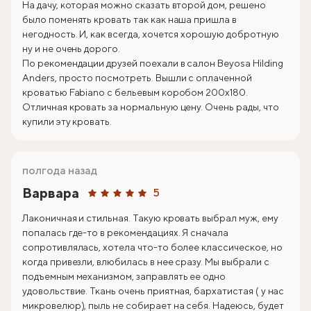
На дачу, которая можно сказать второй дом, решено
было поменять кровать так как наша пришла в
негодность. И, как всегда, хочется хорошую добротную
ну и не очень дорого.
По рекомендации друзей поехали в салон Beyosa Hilding
Anders, просто посмотреть. Вышли с оплаченной
кроватью Fabiano с бельевым коробом 200х180.
Отличная кровать за нормальную цену. Очень рады, что
купили эту кровать.
полгода назад
Варвара
5
Лаконичная и стильная. Такую кровать выбрал муж, ему
попалась где-то в рекомендациях. Я сначала
сопротивлялась, хотела что-то более классическое, но
когда привезли, влюбилась в нее сразу. Мы выбрали с
подъемным механизмом, заправлять ее одно
удовольствие. Ткань очень приятная, бархатистая ( у нас
микровелюр), пыль не собирает на себя. Надеюсь, будет