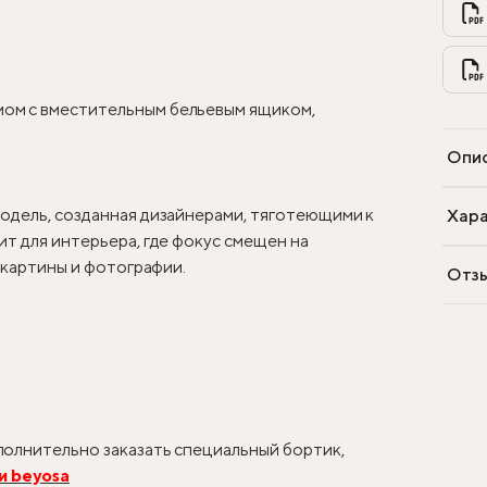
ом с вместительным бельевым ящиком,
Опи
одель, созданная дизайнерами, тяготеющими к
Хара
т для интерьера, где фокус смещен на
, картины и фотографии.
Отз
олнительно заказать специальный бортик,
и beyosa