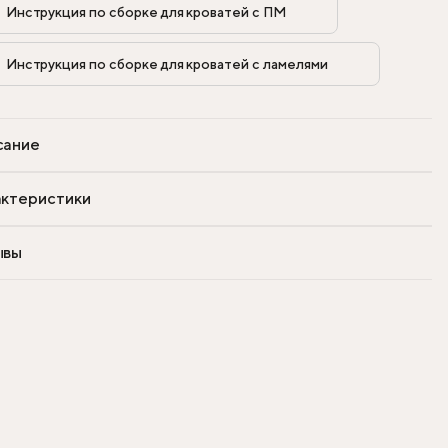
Инструкция по сборке для кроватей с ПМ            
Инструкция по сборке для кроватей с ламелями            
сание
ктеристики
ывы