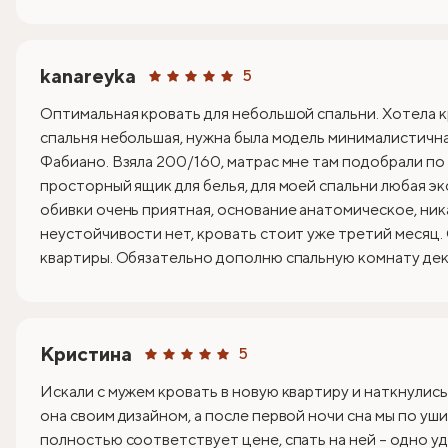
kanareyka
5
Оптимальная кровать для небольшой спальни. Хотела к
спальня небольшая, нужна была модель минималистична
Фабиано. Взяла 200/160, матрас мне там подобрали по
просторный ящик для белья, для моей спальни любая эк
обивки очень приятная, основание анатомическое, ник
неустойчивости нет, кровать стоит уже третий месяц.
квартиры. Обязательно дополню спальную комнату деко
Кристина
5
Искали с мужем кровать в новую квартиру и наткнулись
она своим дизайном, а после первой ночи сна мы по уши
полностью соответствует цене, спать на ней – одно уд