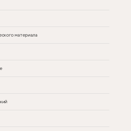
еского материала
е
ский