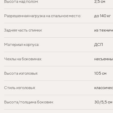
Высота над полом:
2,5 см
Разрешенная нагрузка на спальное место:
до 140 кг
Задняя часть спинки:
из технич
Материал корпуса:
ДСП
Чехлы на боковинах:
несъемны
Высота изголовья:
105 см
Стиль изголовья:
классиче
Высота/толщина боковин:
30/5,5 см