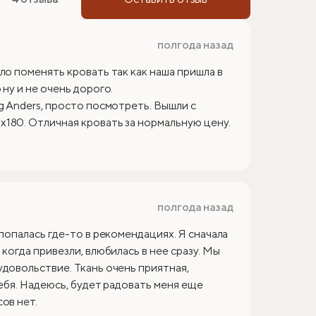
полгода назад
ло поменять кровать так как наша пришла в
ну и не очень дорого.
g Anders, просто посмотреть. Вышли с
180. Отличная кровать за нормальную цену.
полгода назад
 попалась где-то в рекомендациях. Я сначала
когда привезли, влюбилась в нее сразу. Мы
удовольствие. Ткань очень приятная,
себя. Надеюсь, будет радовать меня еще
ов нет.