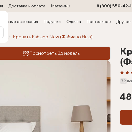
ия
Доставка и оплата
Магазины
8 (800) 550-42-1
ируемые основания
Подушки
Одеяла
Постельное
Другое
офт
Кровать Fabiano New (Фабиано Нью)
Кр
Посмотреть 3д модель
(Ф
79
по
48