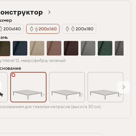
онструктор
азмер
200х140
200х160
200х180
кань
y Velvet 12, микрофибра, зеленый
снование
основанием для тяжелых матрасов (высота 30 см)