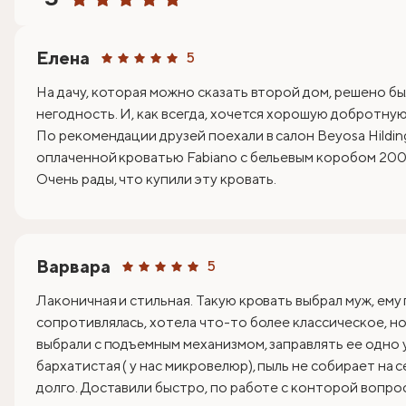
Елена
5
На дачу, которая можно сказать второй дом, решено бы
негодность. И, как всегда, хочется хорошую добротную 
По рекомендации друзей поехали в салон Beyosa Hildin
оплаченной кроватью Fabiano с бельевым коробом 200х
Очень рады, что купили эту кровать.
Варвара
5
Лаконичная и стильная. Такую кровать выбрал муж, ему
сопротивлялась, хотела что-то более классическое, но 
выбрали с подъемным механизмом, заправлять ее одно 
бархатистая ( у нас микровелюр), пыль не собирает на 
долго. Доставили быстро, по работе с конторой вопрос