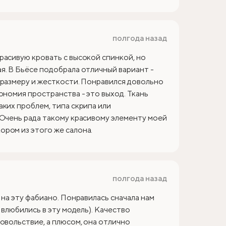
полгода назад
расивую кровать с высокой спинкой, но
я. В Бьёсе подобрала отличный вариант -
 размеру и жесткости. Понравился довольно
ономия пространства - это выход. Ткань
аких проблем, типа скрипа или
 Очень рада такому красивому элементу моей
ром из этого же салона.
полгода назад
 на эту фабиано. Понравилась сначала нам
 влюбились в эту модель). Качество
овольствие, а плюсом, она отлично