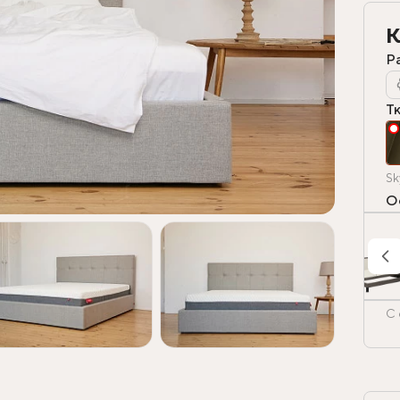
К
Р
Т
Sk
О
С 