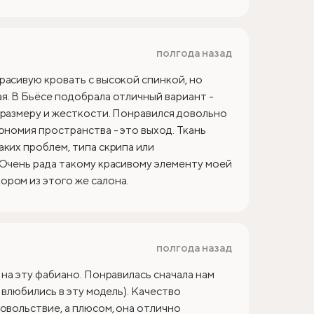
полгода назад
расивую кровать с высокой спинкой, но
я. В Бьёсе подобрала отличный вариант -
 размеру и жесткости. Понравился довольно
ономия пространства - это выход. Ткань
аких проблем, типа скрипа или
 Очень рада такому красивому элементу моей
ром из этого же салона.
полгода назад
 на эту фабиано. Понравилась сначала нам
 влюбились в эту модель). Качество
овольствие, а плюсом, она отлично