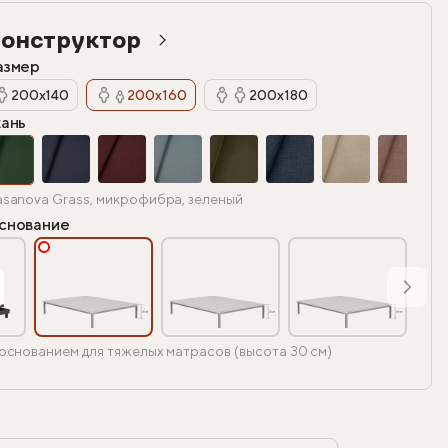
онструктор
азмер
200х140
200х160
200х180
кань
sanova Grass, микрофибра, зеленый
снование
основанием для тяжелых матрасов (высота 30 см)