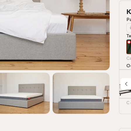
К
Р
Т
Ca
О
С 