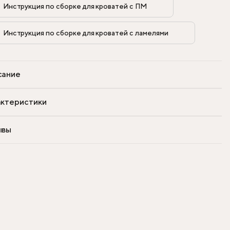
Инструкция по сборке для кроватей с ПМ            
Инструкция по сборке для кроватей с ламелями            
сание
ктеристики
ывы