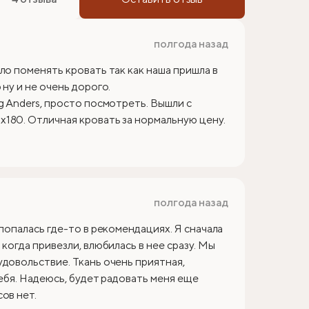
полгода назад
ло поменять кровать так как наша пришла в
ну и не очень дорого.
g Anders, просто посмотреть. Вышли с
180. Отличная кровать за нормальную цену.
полгода назад
 попалась где-то в рекомендациях. Я сначала
когда привезли, влюбилась в нее сразу. Мы
удовольствие. Ткань очень приятная,
себя. Надеюсь, будет радовать меня еще
ов нет.