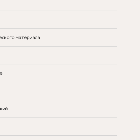
еского материала
е
ский