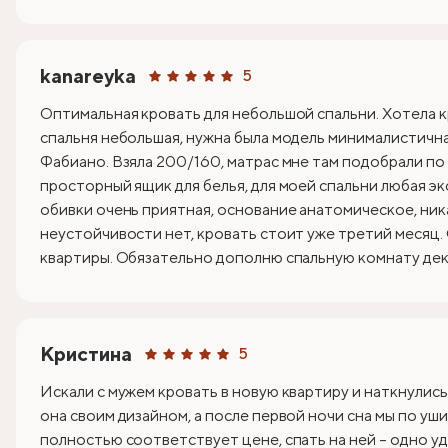
kanareyka
5
Оптимальная кровать для небольшой спальни. Хотела к
спальня небольшая, нужна была модель минималистична
Фабиано. Взяла 200/160, матрас мне там подобрали по
просторный ящик для белья, для моей спальни любая эк
обивки очень приятная, основание анатомическое, ник
неустойчивости нет, кровать стоит уже третий месяц.
квартиры. Обязательно дополню спальную комнату деко
Кристина
5
Искали с мужем кровать в новую квартиру и наткнулись
она своим дизайном, а после первой ночи сна мы по уши
полностью соответствует цене, спать на ней – одно уд