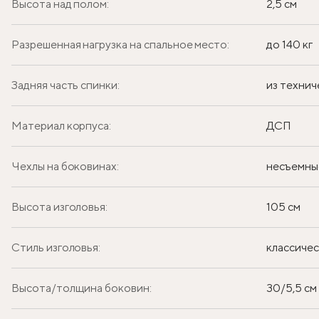
Высота над полом:
2,5 см
Разрешенная нагрузка на спальное место:
до 140 кг
Задняя часть спинки:
из технич
Материал корпуса:
ДСП
Чехлы на боковинах:
несъемны
Высота изголовья:
105 см
Стиль изголовья:
классиче
Высота/толщина боковин:
30/5,5 см