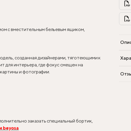
ом с вместительным бельевым ящиком,
Опи
одель, созданная дизайнерами, тяготеющими к
Хара
т для интерьера, где фокус смещен на
, картины и фотографии.
Отз
олнительно заказать специальный бортик,
и beyosa