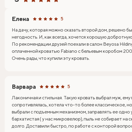
Елена
5
На дачу, которая можно сказать второй дом, решено бы
негодность. И, как всегда, хочется хорошую добротную 
По рекомендации друзей поехали в салон Beyosa Hildin
оплаченной кроватью Fabiano с бельевым коробом 200х
Очень рады, что купили эту кровать.
Варвара
5
Лаконичная и стильная. Такую кровать выбрал муж, ему
сопротивлялась, хотела что-то более классическое, но 
выбрали с подъемным механизмом, заправлять ее одно 
бархатистая ( у нас микровелюр), пыль не собирает на 
долго. Доставили быстро, по работе с конторой вопрос