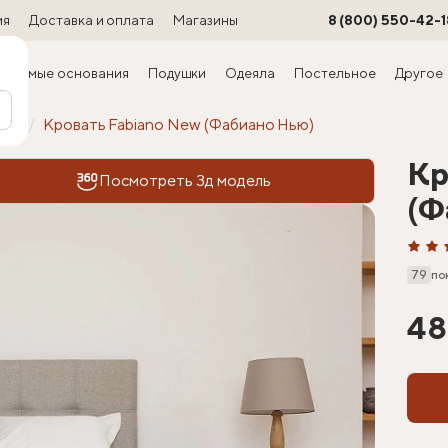
ия
Доставка и оплата
Магазины
8 (800) 550-42-1
ируемые основания
Подушки
Одеяла
Постельное
Другое
офт
Кровать Fabiano New (Фабиано Нью)
Кр
Посмотреть 3д модель
(Ф
79
по
48