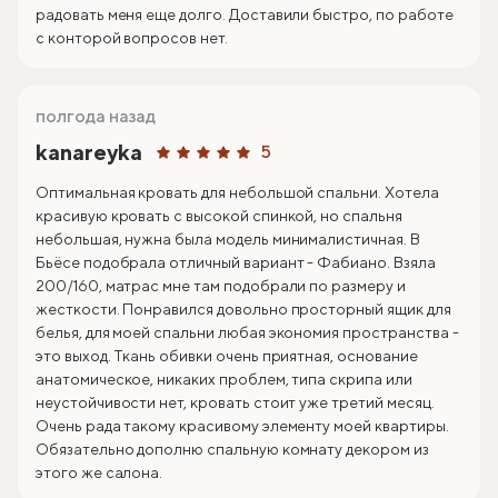
радовать меня еще долго. Доставили быстро, по работе
с конторой вопросов нет.
полгода назад
kanareyka
5
Оптимальная кровать для небольшой спальни. Хотела
красивую кровать с высокой спинкой, но спальня
небольшая, нужна была модель минималистичная. В
Бьёсе подобрала отличный вариант - Фабиано. Взяла
200/160, матрас мне там подобрали по размеру и
жесткости. Понравился довольно просторный ящик для
белья, для моей спальни любая экономия пространства -
это выход. Ткань обивки очень приятная, основание
анатомическое, никаких проблем, типа скрипа или
неустойчивости нет, кровать стоит уже третий месяц.
Очень рада такому красивому элементу моей квартиры.
Обязательно дополню спальную комнату декором из
этого же салона.