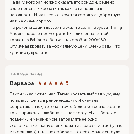
На дачу, которая можно сказать второй дом, решено
было поменять кровать так как наша пришла в
негодность. И, как всегда, хочется хорошую добротную
ну и не очень дорого.
По рекомендации друзей поехали в салон Beyosa Hilding
Anders, просто посмотреть. Вышли с оплаченной
кроватью Fabiano с бельевым коробом 200х180.
Отличная кровать за нормальную цену. Очень рады, что
купили эту кровать.
полгода назад
Варвара
5
Лаконичная и стильная. Такую кровать выбрал муж, ему
попалась где-то в рекомендациях. Я сначала
сопротивлялась, хотела что-то более классическое, но
когда привезли, влюбилась в нее сразу. Мы выбрали с
подъемным механизмом, заправлять ее одно
удовольствие. Ткань очень приятная, бархатистая ( у нас
микровелюр), пыль не собирает на себя. Надеюсь, будет