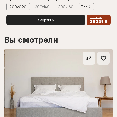
200х090
200х140
200х160
Все
38 557 ₽
в корзину
28 339 ₽
Вы смотрели