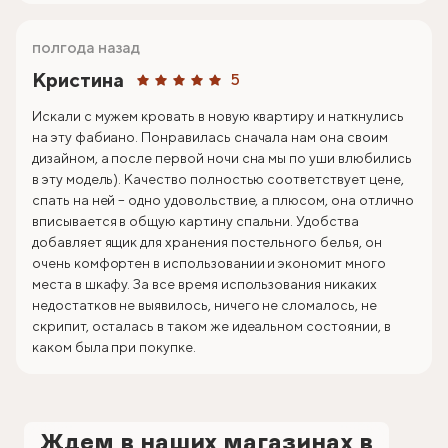
полгода назад
Кристина
5
Искали с мужем кровать в новую квартиру и наткнулись
на эту фабиано. Понравилась сначала нам она своим
дизайном, а после первой ночи сна мы по уши влюбились
в эту модель). Качество полностью соответствует цене,
спать на ней – одно удовольствие, а плюсом, она отлично
вписывается в общую картину спальни. Удобства
добавляет ящик для хранения постельного белья, он
очень комфортен в использовании и экономит много
места в шкафу. За все время использования никаких
недостатков не выявилось, ничего не сломалось, не
скрипит, осталась в таком же идеальном состоянии, в
каком была при покупке.
Ждем в наших магазинах в