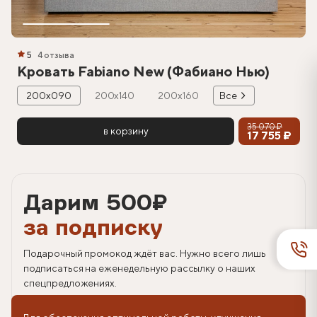
5
4 отзыва
Кровать Fabiano New (Фабиано Нью)
200х090
200х140
200х160
Все
35 070 ₽
в корзину
17 755 ₽
Дарим 500
₽
за подписку
Подарочный промокод ждёт вас. Нужно всего лишь
подписаться на еженедельную рассылку о наших
спецпредложениях.