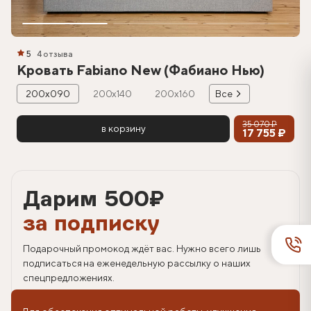
5
4 отзыва
Кровать Fabiano New (Фабиано Нью)
200х090
200х140
200х160
Все
35 070 ₽
в корзину
17 755 ₽
Дарим 500
₽
за подписку
Подарочный промокод ждёт вас. Нужно всего лишь
подписаться на еженедельную рассылку о наших
спецпредложениях.