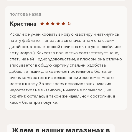
полгода назад
Кристина
5
Искали с мужем кровать в новую квартиру и наткнулись
на эту фабиано. Понравилась сначала нам она своим
дизайном, а после первой ночи сна мы по уши влюбились
в эту модель). Качество полностью соответствует цене,
спать на ней – одно удовольствие, а плюсом, она отлично
вписывается в общую картину спальни. Удобства
добавляет ящик для хранения постельного белья, он
очень комфортен в использовании и экономит много
места в шкафу. За все время использования никаких
недостатков не выявилось, ничего не сломалось, не
скрипит, осталась в таком же идеальном состоянии, в
каком была при покупке.
Ждем в наших магазинах в