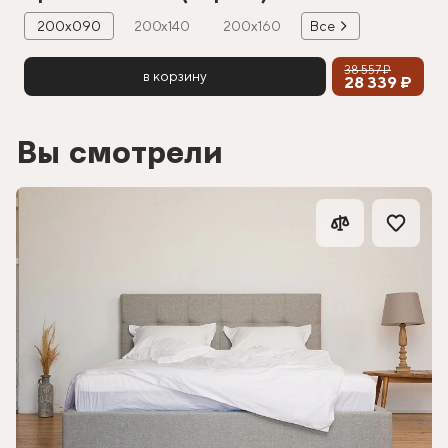
200х090
200х140
200х160
Все
38 557 ₽
в корзину
28 339 ₽
Вы смотрели