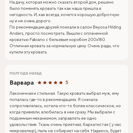
На дачу, которая можно сказать второй дом, решено
было поменять кровать так как наша пришла в
негодность. И, как всегда, хочется хорошую добротную
ну и не очень дорого.
По рекомендации друзей поехали в салон Beyosa Hilding
Anders, просто посмотреть. Вышли с оплаченной
кроватью Fabiano с бельевым коробом 200х180.
Отличная кровать за нормальную цену. Очень рады, что
купили эту кровать.
полгода назад
Варвара
5
Лаконичная и стильная. Такую кровать выбрал муж, ему
попалась где-то в рекомендациях. Я сначала
сопротивлялась, хотела что-то более классическое, но
когда привезли, влюбилась в нее сразу. Мы выбрали с
подъемным механизмом, заправлять ее одно
удовольствие. Ткань очень приятная, бархатистая ( у нас
микровелюр), пыль не собирает на себя. Надеюсь, будет