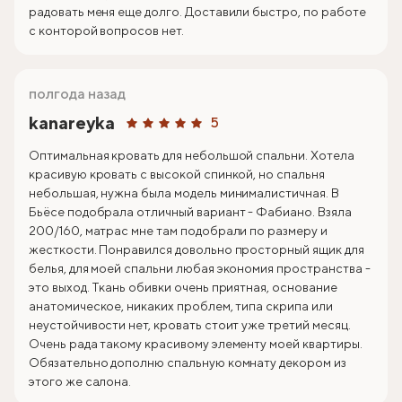
радовать меня еще долго. Доставили быстро, по работе
с конторой вопросов нет.
полгода назад
kanareyka
5
Оптимальная кровать для небольшой спальни. Хотела
красивую кровать с высокой спинкой, но спальня
небольшая, нужна была модель минималистичная. В
Бьёсе подобрала отличный вариант - Фабиано. Взяла
200/160, матрас мне там подобрали по размеру и
жесткости. Понравился довольно просторный ящик для
белья, для моей спальни любая экономия пространства -
это выход. Ткань обивки очень приятная, основание
анатомическое, никаких проблем, типа скрипа или
неустойчивости нет, кровать стоит уже третий месяц.
Очень рада такому красивому элементу моей квартиры.
Обязательно дополню спальную комнату декором из
этого же салона.