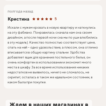
полгода назад
Кристина
5
Искали с мужем кровать в новую квартиру и наткнулись
на эту фабиано. Понравилась сначала нам она своим
дизайном, а после первой ночи сна мы по уши влюбились
в эту модель). Качество полностью соответствует цене,
спать на ней – одно удовольствие, а плюсом, она отлично
вписывается в общую картину спальни. Удобства
добавляет ящик для хранения постельного белья, он
очень комфортен в использовании и экономит много
места в шкафу. За все время использования никаких
недостатков не выявилось, ничего не сломалось, не
скрипит, осталась в таком же идеальном состоянии, в
каком была при покупке.
Ждем в наших магазинах в