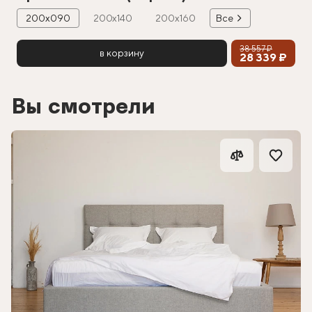
200х090
200х140
200х160
Все
38 557 ₽
в корзину
28 339 ₽
Вы смотрели