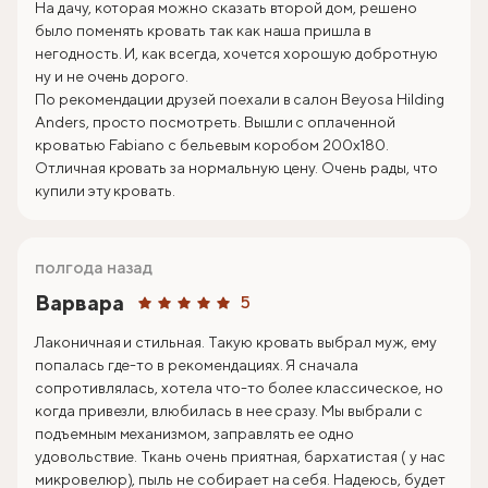
На дачу, которая можно сказать второй дом, решено
было поменять кровать так как наша пришла в
негодность. И, как всегда, хочется хорошую добротную
ну и не очень дорого.
По рекомендации друзей поехали в салон Beyosa Hilding
Anders, просто посмотреть. Вышли с оплаченной
кроватью Fabiano с бельевым коробом 200х180.
Отличная кровать за нормальную цену. Очень рады, что
купили эту кровать.
полгода назад
Варвара
5
Лаконичная и стильная. Такую кровать выбрал муж, ему
попалась где-то в рекомендациях. Я сначала
сопротивлялась, хотела что-то более классическое, но
когда привезли, влюбилась в нее сразу. Мы выбрали с
подъемным механизмом, заправлять ее одно
удовольствие. Ткань очень приятная, бархатистая ( у нас
микровелюр), пыль не собирает на себя. Надеюсь, будет