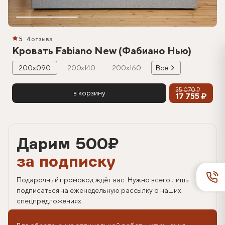
5
4 отзыва
Кровать Fabiano New (Фабиано Нью)
200х090
200х140
200х160
Все
35 070 ₽
в корзину
17 755 ₽
Дарим 500
₽
за подписку
Подарочный промокод ждёт вас. Нужно всего лишь
подписаться на еженедельную рассылку о наших
спецпредложениях.