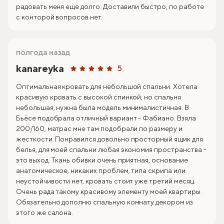
радовать меня еще долго. Доставили быстро, по работе
с конторой вопросов нет.
полгода назад
kanareyka
5
Оптимальная кровать для небольшой спальни. Хотела
красивую кровать с высокой спинкой, но спальня
небольшая, нужна была модель минималистичная. В
Бьёсе подобрала отличный вариант - Фабиано. Взяла
200/160, матрас мне там подобрали по размеру и
жесткости. Понравился довольно просторный ящик для
белья, для моей спальни любая экономия пространства -
это выход. Ткань обивки очень приятная, основание
анатомическое, никаких проблем, типа скрипа или
неустойчивости нет, кровать стоит уже третий месяц.
Очень рада такому красивому элементу моей квартиры.
Обязательно дополню спальную комнату декором из
этого же салона.