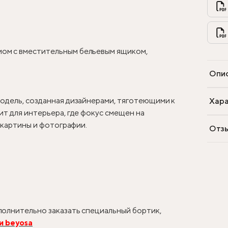
ом с вместительным бельевым ящиком,
Опи
одель, созданная дизайнерами, тяготеющими к
Хара
т для интерьера, где фокус смещен на
, картины и фотографии.
Отз
олнительно заказать специальный бортик,
и beyosa