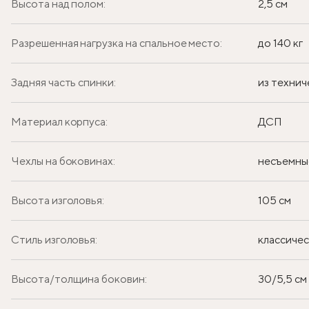
Высота над полом:
2,5 см
Разрешенная нагрузка на спальное место:
до 140 кг
Задняя часть спинки:
из технич
Материал корпуса:
ДСП
Чехлы на боковинах:
несъемны
Высота изголовья:
105 см
Стиль изголовья:
классиче
Высота/толщина боковин:
30/5,5 см