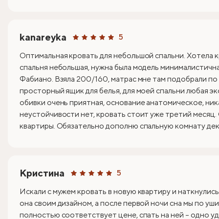
kanareyka
5
Оптимальная кровать для небольшой спальни. Хотела к
спальня небольшая, нужна была модель минималистична
Фабиано. Взяла 200/160, матрас мне там подобрали по
просторный ящик для белья, для моей спальни любая эк
обивки очень приятная, основание анатомическое, ник
неустойчивости нет, кровать стоит уже третий месяц.
квартиры. Обязательно дополню спальную комнату деко
Кристина
5
Искали с мужем кровать в новую квартиру и наткнулись
она своим дизайном, а после первой ночи сна мы по уши
полностью соответствует цене, спать на ней – одно уд