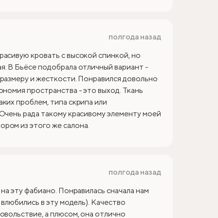
полгода назад
расивую кровать с высокой спинкой, но
я. В Бьёсе подобрала отличный вариант -
 размеру и жесткости. Понравился довольно
ономия пространства - это выход. Ткань
аких проблем, типа скрипа или
 Очень рада такому красивому элементу моей
ром из этого же салона.
полгода назад
 на эту фабиано. Понравилась сначала нам
 влюбились в эту модель). Качество
овольствие, а плюсом, она отлично