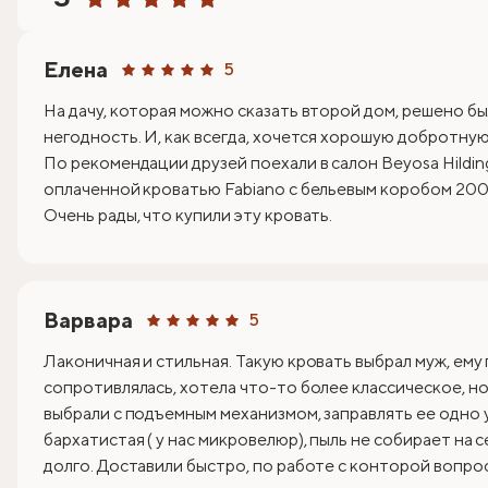
Елена
5
На дачу, которая можно сказать второй дом, решено бы
негодность. И, как всегда, хочется хорошую добротную 
По рекомендации друзей поехали в салон Beyosa Hildin
оплаченной кроватью Fabiano с бельевым коробом 200х
Очень рады, что купили эту кровать.
Варвара
5
Лаконичная и стильная. Такую кровать выбрал муж, ему
сопротивлялась, хотела что-то более классическое, но 
выбрали с подъемным механизмом, заправлять ее одно 
бархатистая ( у нас микровелюр), пыль не собирает на 
долго. Доставили быстро, по работе с конторой вопрос