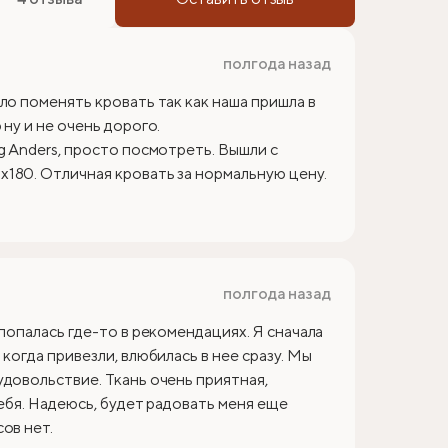
полгода назад
ло поменять кровать так как наша пришла в
ну и не очень дорого.
g Anders, просто посмотреть. Вышли с
180. Отличная кровать за нормальную цену.
полгода назад
 попалась где-то в рекомендациях. Я сначала
когда привезли, влюбилась в нее сразу. Мы
удовольствие. Ткань очень приятная,
себя. Надеюсь, будет радовать меня еще
ов нет.