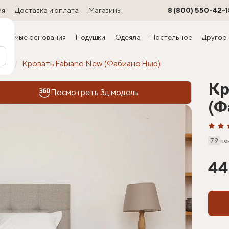
ия
Доставка и оплата
Магазины
8 (800) 550-42-1
ируемые основания
Подушки
Одеяла
Постельное
Другое
офт
Кровать Fabiano New (Фабиано Нью)
Кр
Посмотреть 3д модель
(Ф
79
по
44