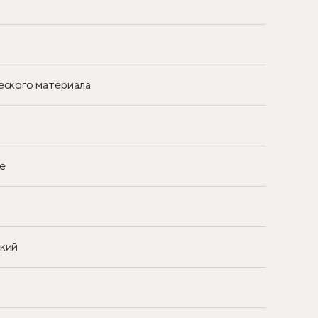
еского материала
е
ский