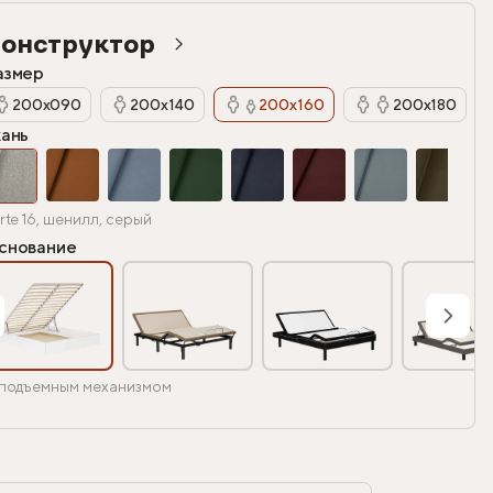
онструктор
азмер
200х090
200х140
200х160
200х180
кань
rte 16, шенилл, серый
снование
подъемным механизмом