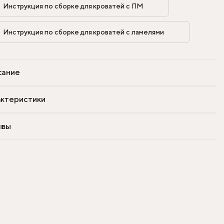
Инструкция по сборке для кроватей с ПМ            
Инструкция по сборке для кроватей с ламелями            
сание
ктеристики
ывы