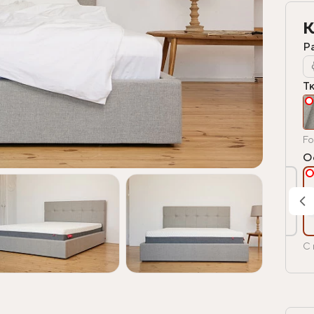
К
Р
Т
Fo
О
С 