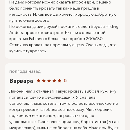
На дачу, которая можно сказать второй дом, решено
было поменять кровать так как наша пришла в
негодность. И, как всегда, хочется хорошую добротную
ну и не очень дорого.
По рекомендации друзей поехали в салон Beyosa Hilding
Anders, просто посмотреть. Вышли с оплаченной
кроватью Fabiano с бельевым коробом 200х180.
Отличная кровать за нормальную цену. Очень рады, что
купили эту кровать.
полгода назад
Варвара
5
Лаконичная и стильная. Такую кровать выбрал муж, ему
попалась где-то в рекомендациях. Я сначала
сопротивлялась, хотела что-то более классическое, но
когда привезли, влюбилась в нее сразу. Мы выбрали с
подъемным механизмом, заправлять ее одно
удовольствие. Ткань очень приятная, бархатистая ( у нас
микровелюр), пыль не собирает на себя. Надеюсь, будет