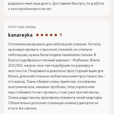
радовать меня еще долго. Доставили быстро, по работе
с конторой вопросов нет.
полгода назад
kanareyka
5
Оптимальная кровать для небольшой спальни. Хотела
красивую кровать с высокой спинкой, но спальня
небольшая, нужна была модель минималистичная. В
Бьёсе подобрала отличный вариант - Фабиано. Взяла
200/160, матрас мне там подобрали по размеру и
жесткости. Понравился довольно просторный ящик для
белья, для моей спальни любая экономия пространства -
это выход. Ткань обивки очень приятная, основание
анатомическое, никаких проблем, типа скрипа или
неустойчивости нет, кровать стоит уже третий месяц.
Очень рада такому красивому элементу моей квартиры.
Обязательно дополню спальную комнату декором из
этого же салона.