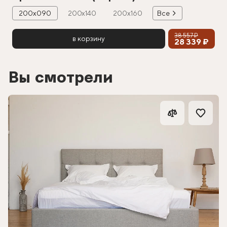
200х090
200х140
200х160
Все
38 557 ₽
в корзину
28 339 ₽
Вы смотрели