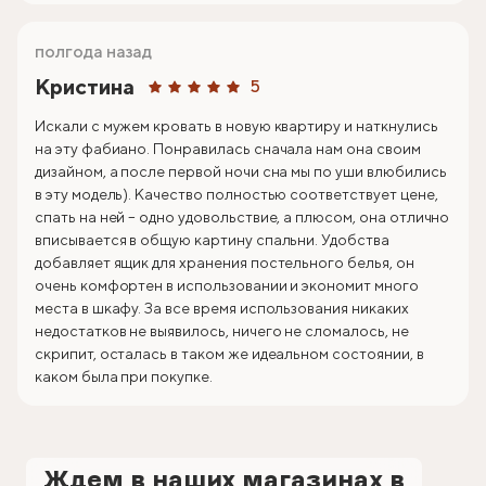
полгода назад
Кристина
5
Искали с мужем кровать в новую квартиру и наткнулись
на эту фабиано. Понравилась сначала нам она своим
дизайном, а после первой ночи сна мы по уши влюбились
в эту модель). Качество полностью соответствует цене,
спать на ней – одно удовольствие, а плюсом, она отлично
вписывается в общую картину спальни. Удобства
добавляет ящик для хранения постельного белья, он
очень комфортен в использовании и экономит много
места в шкафу. За все время использования никаких
недостатков не выявилось, ничего не сломалось, не
скрипит, осталась в таком же идеальном состоянии, в
каком была при покупке.
Ждем в наших магазинах в