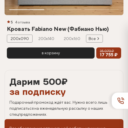
5
4 отзыва
Кровать Fabiano New (Фабиано Нью)
200х090
200х140
200х160
Все
35 070 ₽
в корзину
17 755 ₽
Дарим 500
₽
за подписку
Подарочный промокод ждёт вас. Нужно всего лишь
подписаться на еженедельную рассылку о наших
спецпредложениях.