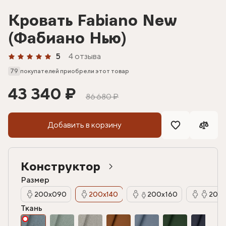
Кровать Fabiano New
(Фабиано Нью)
5
4 отзыва
79
покупателей приобрели этот товар
43 340 ₽
86 680 ₽
Добавить в корзину
Конструктор
Размер
200х090
200х140
200х160
200х
Ткань