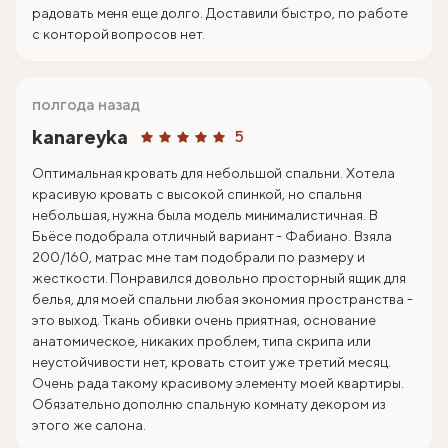
радовать меня еще долго. Доставили быстро, по работе
с конторой вопросов нет.
полгода назад
kanareyka
5
Оптимальная кровать для небольшой спальни. Хотела
красивую кровать с высокой спинкой, но спальня
небольшая, нужна была модель минималистичная. В
Бьёсе подобрала отличный вариант - Фабиано. Взяла
200/160, матрас мне там подобрали по размеру и
жесткости. Понравился довольно просторный ящик для
белья, для моей спальни любая экономия пространства -
это выход. Ткань обивки очень приятная, основание
анатомическое, никаких проблем, типа скрипа или
неустойчивости нет, кровать стоит уже третий месяц.
Очень рада такому красивому элементу моей квартиры.
Обязательно дополню спальную комнату декором из
этого же салона.