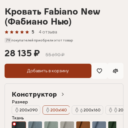
Кровать Fabiano New
(Фабиано Нью)
5
4 отзыва
79
покупателей приобрели этот товар
28 135 ₽
55 690 ₽
Добавить в корзину
Конструктор
Размер
200х090
200х140
200х160
200х
Ткань