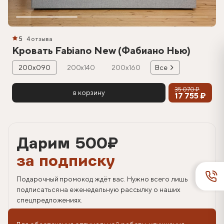
5
4 отзыва
Кровать Fabiano New (Фабиано Нью)
200х090
200х140
200х160
Все
35 070 ₽
в корзину
17 755 ₽
Дарим 500
₽
за подписку
Подарочный промокод ждёт вас. Нужно всего лишь
подписаться на еженедельную рассылку о наших
спецпредложениях.