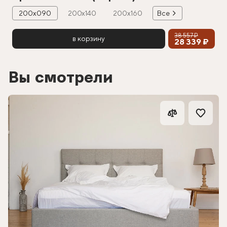
200х090
200х140
200х160
Все
38 557 ₽
в корзину
28 339 ₽
Вы смотрели