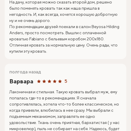
На дачу, которая можно сказать второй дом, решено
было поменять кровать так как наша пришла в
негодность. И, как всегда, хочется хорошую добротную
ну и не очень дорого.
По рекомендации друзей поехали в салон Beyosa Hilding
Anders, просто посмотреть. Вышли с оплаченной
кроватью Fabiano с бельевым коробом 200х180.
Отличная кровать за нормальную цену. Очень рады, что
купили эту кровать.
полгода назад
Варвара
5
Лаконичная и стильная. Такую кровать выбрал муж, ему
попалась где-то в рекомендациях. Я сначала
сопротивлялась, хотела что-то более классическое, но
когда привезли, влюбилась в нее сразу. Мы выбрали с
подъемным механизмом, заправлять ее одно
удовольствие. Ткань очень приятная, бархатистая ( у нас
микровелюр), пыль не собирает на себя. Надеюсь, будет