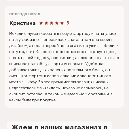
полгода назад
Кристина
5
Искали с мужем кровать в новую квартиру и наткнулись
на эту фабиано. Понравилась сначала нам она своим
дизайном, а после первой ночи сна мы по уши влюбились
в эту модель). Качество полностью соответствует цене,
спать на ней – одно удовольствие, а плюсом, она отлично
вписывается в общую картину спальни. Удобства
добавляет ящик для хранения постельного белья, он
очень комфортен в использовании и экономит много
места в шкафу. За все время использования никаких
недостатков не выявилось, ничего не сломалось, не
скрипит, осталась в таком же идеальном состоянии, в
каком была при покупке.
Ждем в наших магазинах в