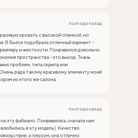
полгода назад
расивую кровать с высокой спинкой, но
я. В Бьёсе подобрала отличный вариант -
 размеру и жесткости. Понравился довольно
ономия пространства - это выход. Ткань
аких проблем, типа скрипа или
 Очень рада такому красивому элементу моей
ром из этого же салона.
полгода назад
 на эту фабиано. Понравилась сначала нам
 влюбились в эту модель). Качество
овольствие, а плюсом, она отлично