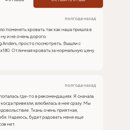
полгода назад
ло поменять кровать так как наша пришла в
ну и не очень дорого.
g Anders, просто посмотреть. Вышли с
180. Отличная кровать за нормальную цену.
полгода назад
 попалась где-то в рекомендациях. Я сначала
когда привезли, влюбилась в нее сразу. Мы
удовольствие. Ткань очень приятная,
себя. Надеюсь, будет радовать меня еще
ов нет.