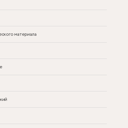
еского материала
е
ский