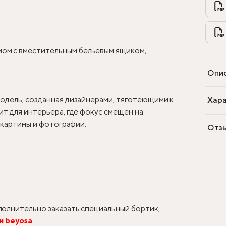
ом с вместительным бельевым ящиком,
Опи
одель, созданная дизайнерами, тяготеющими к
Хара
т для интерьера, где фокус смещен на
, картины и фотографии.
Отз
олнительно заказать специальный бортик,
и beyosa