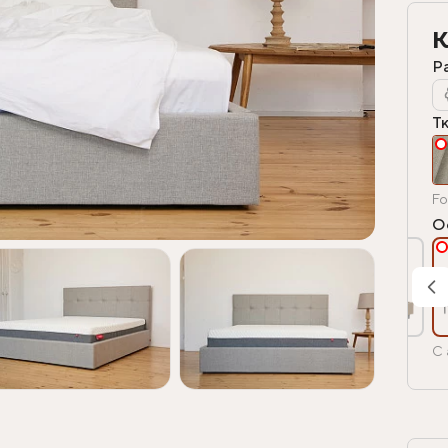
К
Р
Т
Fo
О
С 