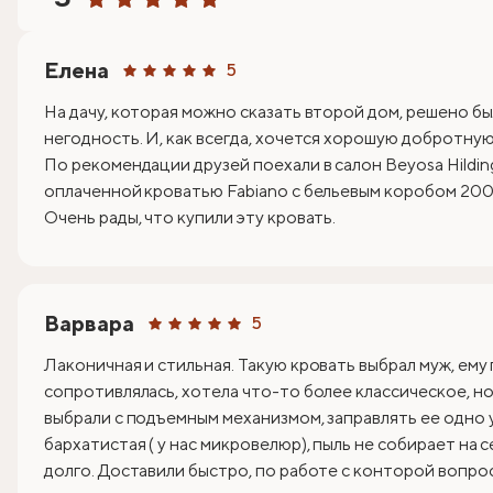
Елена
5
На дачу, которая можно сказать второй дом, решено бы
негодность. И, как всегда, хочется хорошую добротную 
По рекомендации друзей поехали в салон Beyosa Hildin
оплаченной кроватью Fabiano с бельевым коробом 200х
Очень рады, что купили эту кровать.
Варвара
5
Лаконичная и стильная. Такую кровать выбрал муж, ему
сопротивлялась, хотела что-то более классическое, но 
выбрали с подъемным механизмом, заправлять ее одно 
бархатистая ( у нас микровелюр), пыль не собирает на 
долго. Доставили быстро, по работе с конторой вопрос