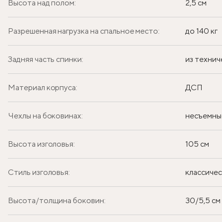
Высота над полом:
2,5 см
Разрешенная нагрузка на спальное место:
до 140 кг
Задняя часть спинки:
из технич
Материал корпуса:
ДСП
Чехлы на боковинах:
несъемны
Высота изголовья:
105 см
Стиль изголовья:
классиче
Высота/толщина боковин:
30/5,5 см