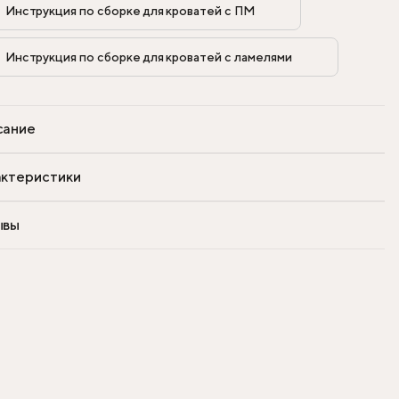
Инструкция по сборке для кроватей с ПМ            
Инструкция по сборке для кроватей с ламелями            
сание
ктеристики
ывы