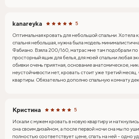
kanareyka
5
Оптимальная кровать для небольшой спальни. Хотела к
спальня небольшая, нужна была модель минималистична
Фабиано. Взяла 200/160, матрас мне там подобрали по
просторный ящик для белья, для моей спальни любая эк
обивки очень приятная, основание анатомическое, ник
неустойчивости нет, кровать стоит уже третий месяц.
квартиры. Обязательно дополню спальную комнату деко
Кристина
5
Искали с мужем кровать в новую квартиру и наткнулись
она своим дизайном, а после первой ночи сна мы по уши
полностью соответствует цене, спать на ней – одно уд