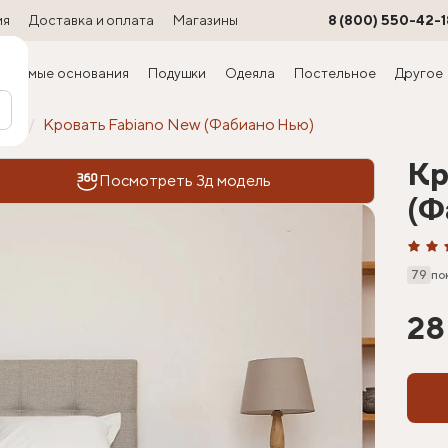
ия
Доставка и оплата
Магазины
8 (800) 550-42-1
ируемые основания
Подушки
Одеяла
Постельное
Другое
офт
Кровать Fabiano New (Фабиано Нью)
Кр
Посмотреть 3д модель
(Ф
79
по
28