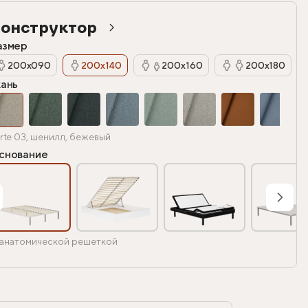
онструктор
азмер
200х090
200х140
200х160
200х180
кань
rte 03, шенилл, бежевый
снование
анатомической решеткой