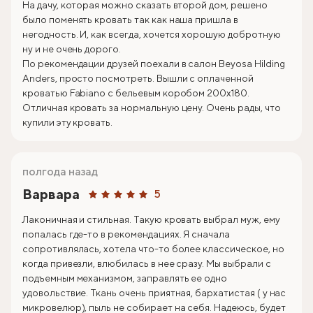
На дачу, которая можно сказать второй дом, решено
было поменять кровать так как наша пришла в
негодность. И, как всегда, хочется хорошую добротную
ну и не очень дорого.
По рекомендации друзей поехали в салон Beyosa Hilding
Anders, просто посмотреть. Вышли с оплаченной
кроватью Fabiano с бельевым коробом 200х180.
Отличная кровать за нормальную цену. Очень рады, что
купили эту кровать.
полгода назад
Варвара
5
Лаконичная и стильная. Такую кровать выбрал муж, ему
попалась где-то в рекомендациях. Я сначала
сопротивлялась, хотела что-то более классическое, но
когда привезли, влюбилась в нее сразу. Мы выбрали с
подъемным механизмом, заправлять ее одно
удовольствие. Ткань очень приятная, бархатистая ( у нас
микровелюр), пыль не собирает на себя. Надеюсь, будет