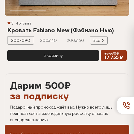
5
4 отзыва
Кровать Fabiano New (Фабиано Нью)
200х090
200х140
200х160
Все
35 070 ₽
в корзину
17 755 ₽
Дарим 500
₽
за подписку
Подарочный промокод ждёт вас. Нужно всего лишь
подписаться на еженедельную рассылку о наших
спецпредложениях.