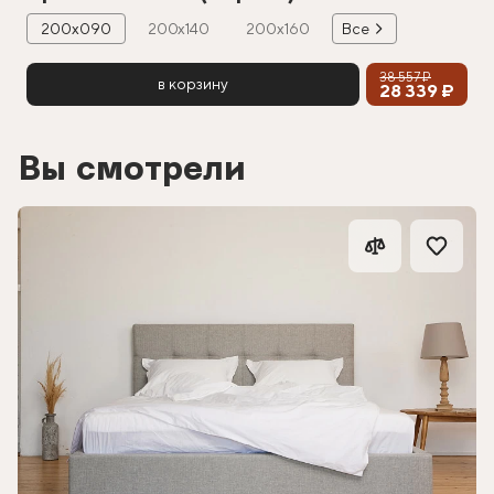
200х090
200х140
200х160
Все
38 557 ₽
в корзину
28 339 ₽
Вы смотрели