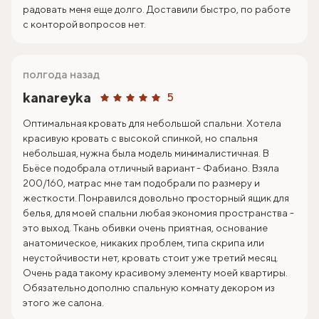
радовать меня еще долго. Доставили быстро, по работе
с конторой вопросов нет.
полгода назад
kanareyka
5
Оптимальная кровать для небольшой спальни. Хотела
красивую кровать с высокой спинкой, но спальня
небольшая, нужна была модель минималистичная. В
Бьёсе подобрала отличный вариант - Фабиано. Взяла
200/160, матрас мне там подобрали по размеру и
жесткости. Понравился довольно просторный ящик для
белья, для моей спальни любая экономия пространства -
это выход. Ткань обивки очень приятная, основание
анатомическое, никаких проблем, типа скрипа или
неустойчивости нет, кровать стоит уже третий месяц.
Очень рада такому красивому элементу моей квартиры.
Обязательно дополню спальную комнату декором из
этого же салона.