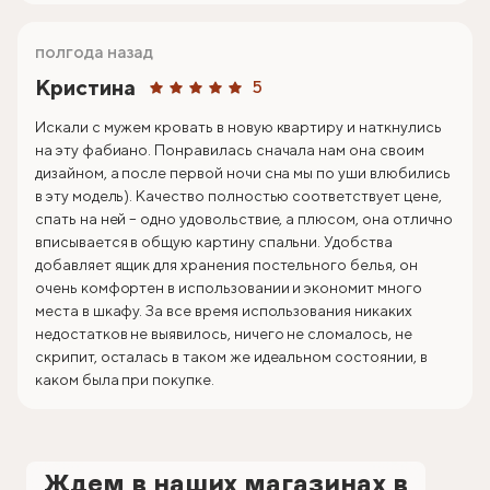
полгода назад
Кристина
5
Искали с мужем кровать в новую квартиру и наткнулись
на эту фабиано. Понравилась сначала нам она своим
дизайном, а после первой ночи сна мы по уши влюбились
в эту модель). Качество полностью соответствует цене,
спать на ней – одно удовольствие, а плюсом, она отлично
вписывается в общую картину спальни. Удобства
добавляет ящик для хранения постельного белья, он
очень комфортен в использовании и экономит много
места в шкафу. За все время использования никаких
недостатков не выявилось, ничего не сломалось, не
скрипит, осталась в таком же идеальном состоянии, в
каком была при покупке.
Ждем в наших магазинах в