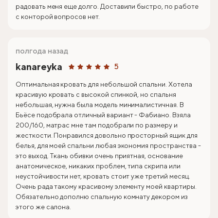
радовать меня еще долго. Доставили быстро, по работе
с конторой вопросов нет.
полгода назад
kanareyka
5
Оптимальная кровать для небольшой спальни. Хотела
красивую кровать с высокой спинкой, но спальня
небольшая, нужна была модель минималистичная. В
Бьёсе подобрала отличный вариант - Фабиано. Взяла
200/160, матрас мне там подобрали по размеру и
жесткости. Понравился довольно просторный ящик для
белья, для моей спальни любая экономия пространства -
это выход. Ткань обивки очень приятная, основание
анатомическое, никаких проблем, типа скрипа или
неустойчивости нет, кровать стоит уже третий месяц.
Очень рада такому красивому элементу моей квартиры.
Обязательно дополню спальную комнату декором из
этого же салона.