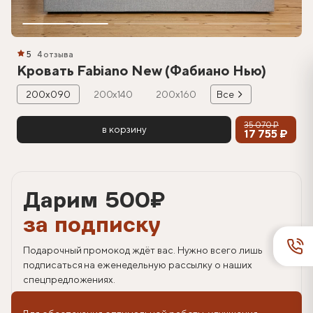
5
4 отзыва
Кровать Fabiano New (Фабиано Нью)
200х090
200х140
200х160
Все
35 070 ₽
в корзину
17 755 ₽
Дарим 500
₽
за подписку
Подарочный промокод ждёт вас. Нужно всего лишь
подписаться на еженедельную рассылку о наших
спецпредложениях.