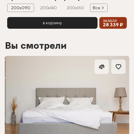
200х090
200х140
200х160
Все
38 557 ₽
в корзину
28 339 ₽
Вы смотрели