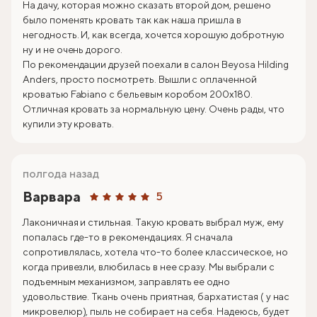
На дачу, которая можно сказать второй дом, решено
было поменять кровать так как наша пришла в
негодность. И, как всегда, хочется хорошую добротную
ну и не очень дорого.
По рекомендации друзей поехали в салон Beyosa Hilding
Anders, просто посмотреть. Вышли с оплаченной
кроватью Fabiano с бельевым коробом 200х180.
Отличная кровать за нормальную цену. Очень рады, что
купили эту кровать.
полгода назад
Варвара
5
Лаконичная и стильная. Такую кровать выбрал муж, ему
попалась где-то в рекомендациях. Я сначала
сопротивлялась, хотела что-то более классическое, но
когда привезли, влюбилась в нее сразу. Мы выбрали с
подъемным механизмом, заправлять ее одно
удовольствие. Ткань очень приятная, бархатистая ( у нас
микровелюр), пыль не собирает на себя. Надеюсь, будет