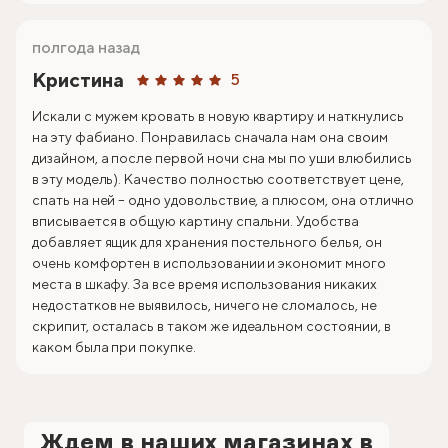
полгода назад
Кристина
5
Искали с мужем кровать в новую квартиру и наткнулись
на эту фабиано. Понравилась сначала нам она своим
дизайном, а после первой ночи сна мы по уши влюбились
в эту модель). Качество полностью соответствует цене,
спать на ней – одно удовольствие, а плюсом, она отлично
вписывается в общую картину спальни. Удобства
добавляет ящик для хранения постельного белья, он
очень комфортен в использовании и экономит много
места в шкафу. За все время использования никаких
недостатков не выявилось, ничего не сломалось, не
скрипит, осталась в таком же идеальном состоянии, в
каком была при покупке.
Ждем в наших магазинах в