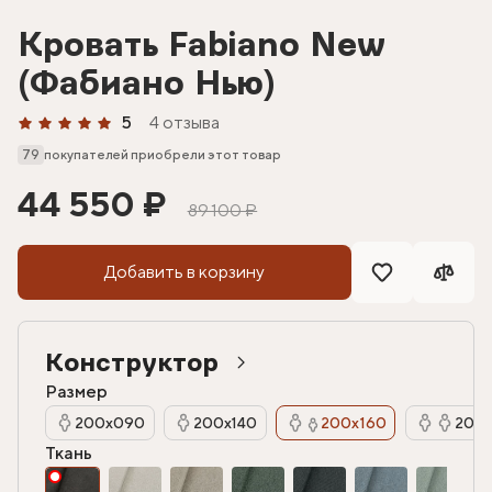
Кровать Fabiano New
(Фабиано Нью)
5
4 отзыва
79
покупателей приобрели этот товар
44 550 ₽
89 100 ₽
Добавить в корзину
Конструктор
Размер
200х090
200х140
200х160
200х
Ткань