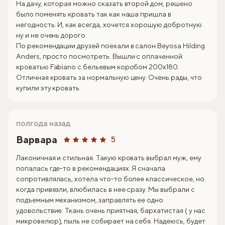
На дачу, которая можно сказать второй дом, решено
было поменять кровать так как наша пришла в
негодность. И, как всегда, хочется хорошую добротную
ну и не очень дорого.
По рекомендации друзей поехали в салон Beyosa Hilding
Anders, просто посмотреть. Вышли с оплаченной
кроватью Fabiano с бельевым коробом 200х180.
Отличная кровать за нормальную цену. Очень рады, что
купили эту кровать.
полгода назад
Варвара
5
Лаконичная и стильная. Такую кровать выбрал муж, ему
попалась где-то в рекомендациях. Я сначала
сопротивлялась, хотела что-то более классическое, но
когда привезли, влюбилась в нее сразу. Мы выбрали с
подъемным механизмом, заправлять ее одно
удовольствие. Ткань очень приятная, бархатистая ( у нас
микровелюр), пыль не собирает на себя. Надеюсь, будет