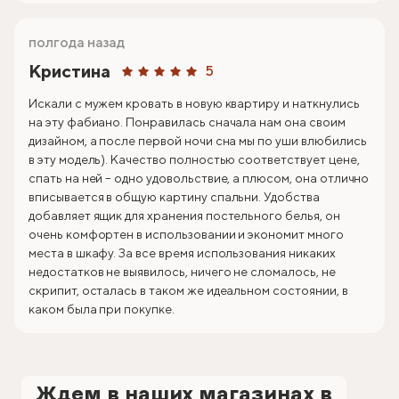
полгода назад
Кристина
5
Искали с мужем кровать в новую квартиру и наткнулись
на эту фабиано. Понравилась сначала нам она своим
дизайном, а после первой ночи сна мы по уши влюбились
в эту модель). Качество полностью соответствует цене,
спать на ней – одно удовольствие, а плюсом, она отлично
вписывается в общую картину спальни. Удобства
добавляет ящик для хранения постельного белья, он
очень комфортен в использовании и экономит много
места в шкафу. За все время использования никаких
недостатков не выявилось, ничего не сломалось, не
скрипит, осталась в таком же идеальном состоянии, в
каком была при покупке.
Ждем в наших магазинах в