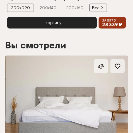
200х090
200х140
200х160
Все
38 557 ₽
в корзину
28 339 ₽
Вы смотрели