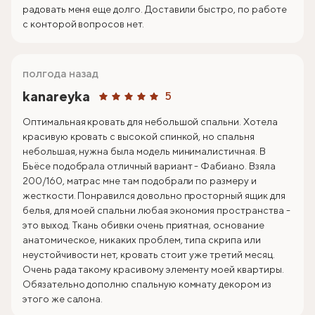
радовать меня еще долго. Доставили быстро, по работе
с конторой вопросов нет.
полгода назад
kanareyka
5
Оптимальная кровать для небольшой спальни. Хотела
красивую кровать с высокой спинкой, но спальня
небольшая, нужна была модель минималистичная. В
Бьёсе подобрала отличный вариант - Фабиано. Взяла
200/160, матрас мне там подобрали по размеру и
жесткости. Понравился довольно просторный ящик для
белья, для моей спальни любая экономия пространства -
это выход. Ткань обивки очень приятная, основание
анатомическое, никаких проблем, типа скрипа или
неустойчивости нет, кровать стоит уже третий месяц.
Очень рада такому красивому элементу моей квартиры.
Обязательно дополню спальную комнату декором из
этого же салона.