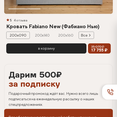
5
4 отзыва
Кровать Fabiano New (Фабиано Нью)
200х090
200х140
200х160
Все
35 070 ₽
в корзину
17 755 ₽
Дарим 500
₽
за подписку
Подарочный промокод ждёт вас. Нужно всего лишь
подписаться на еженедельную рассылку о наших
спецпредложениях.