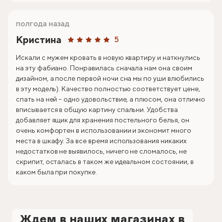
полгода назад
Кристина
5
Искали с мужем кровать в новую квартиру и наткнулись
на эту фабиано. Понравилась сначала нам она своим
дизайном, а после первой ночи сна мы по уши влюбились
в эту модель). Качество полностью соответствует цене,
спать на ней – одно удовольствие, а плюсом, она отлично
вписывается в общую картину спальни. Удобства
добавляет ящик для хранения постельного белья, он
очень комфортен в использовании и экономит много
места в шкафу. За все время использования никаких
недостатков не выявилось, ничего не сломалось, не
скрипит, осталась в таком же идеальном состоянии, в
каком была при покупке.
Ждем в наших магазинах в