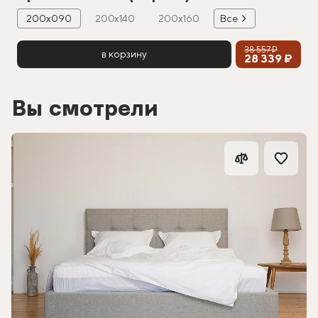
200х090
200х140
200х160
Все
38 557 ₽
в корзину
28 339 ₽
Вы смотрели