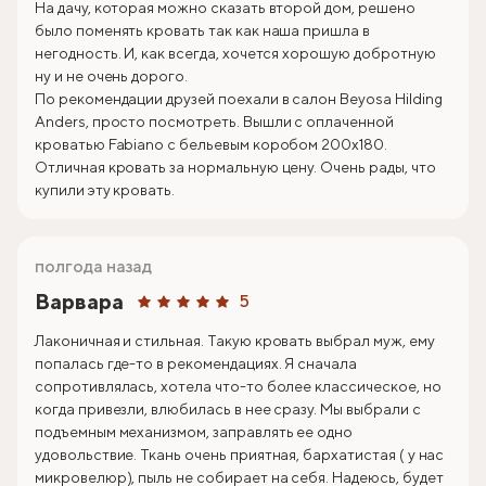
На дачу, которая можно сказать второй дом, решено
было поменять кровать так как наша пришла в
негодность. И, как всегда, хочется хорошую добротную
ну и не очень дорого.
По рекомендации друзей поехали в салон Beyosa Hilding
Anders, просто посмотреть. Вышли с оплаченной
кроватью Fabiano с бельевым коробом 200х180.
Отличная кровать за нормальную цену. Очень рады, что
купили эту кровать.
полгода назад
Варвара
5
Лаконичная и стильная. Такую кровать выбрал муж, ему
попалась где-то в рекомендациях. Я сначала
сопротивлялась, хотела что-то более классическое, но
когда привезли, влюбилась в нее сразу. Мы выбрали с
подъемным механизмом, заправлять ее одно
удовольствие. Ткань очень приятная, бархатистая ( у нас
микровелюр), пыль не собирает на себя. Надеюсь, будет