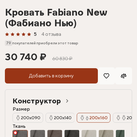
Кровать Fabiano New
(Фабиано Нью)
5
4 отзыва
79
покупателей приобрели этот товар
30 740 ₽
60 830 ₽
Добавить в корзину
Конструктор
Размер
200х090
200х140
200х160
200х
Ткань