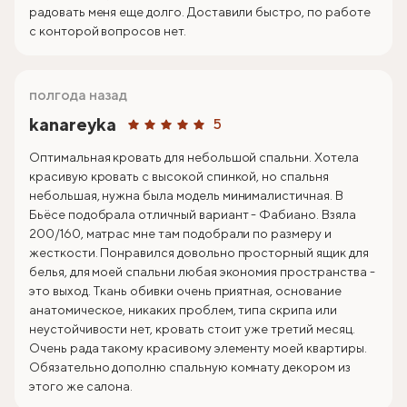
радовать меня еще долго. Доставили быстро, по работе
с конторой вопросов нет.
полгода назад
kanareyka
5
Оптимальная кровать для небольшой спальни. Хотела
красивую кровать с высокой спинкой, но спальня
небольшая, нужна была модель минималистичная. В
Бьёсе подобрала отличный вариант - Фабиано. Взяла
200/160, матрас мне там подобрали по размеру и
жесткости. Понравился довольно просторный ящик для
белья, для моей спальни любая экономия пространства -
это выход. Ткань обивки очень приятная, основание
анатомическое, никаких проблем, типа скрипа или
неустойчивости нет, кровать стоит уже третий месяц.
Очень рада такому красивому элементу моей квартиры.
Обязательно дополню спальную комнату декором из
этого же салона.