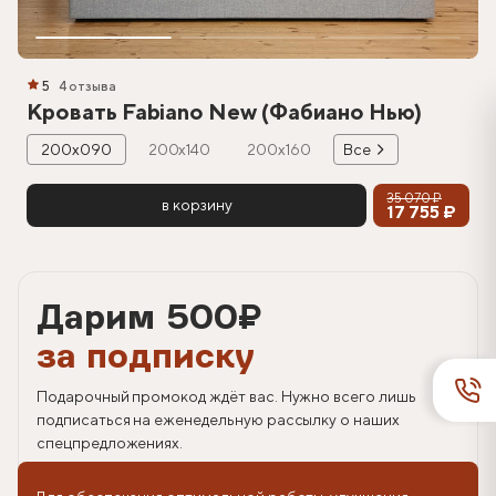
5
4 отзыва
Кровать Fabiano New (Фабиано Нью)
200х090
200х140
200х160
Все
35 070 ₽
в корзину
17 755 ₽
Дарим 500
₽
за подписку
Подарочный промокод ждёт вас. Нужно всего лишь
подписаться на еженедельную рассылку о наших
спецпредложениях.