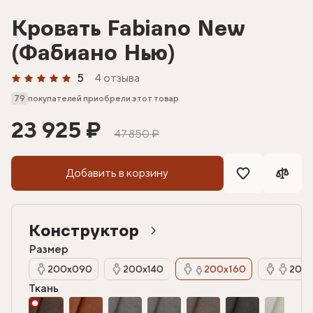
Кровать Fabiano New
(Фабиано Нью)
5
4 отзыва
79
покупателей приобрели этот товар
23 925 ₽
47 850 ₽
Добавить в корзину
Конструктор
Размер
200х090
200х140
200х160
200х
Ткань