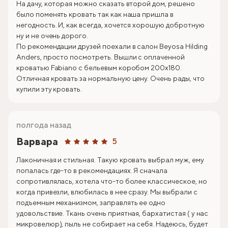
На дачу, которая можно сказать второй дом, решено
было поменять кровать так как наша пришла в
негодность. И, как всегда, хочется хорошую добротную
ну и не очень дорого.
По рекомендации друзей поехали в салон Beyosa Hilding
Anders, просто посмотреть. Вышли с оплаченной
кроватью Fabiano с бельевым коробом 200х180.
Отличная кровать за нормальную цену. Очень рады, что
купили эту кровать.
полгода назад
Варвара
5
Лаконичная и стильная. Такую кровать выбрал муж, ему
попалась где-то в рекомендациях. Я сначала
сопротивлялась, хотела что-то более классическое, но
когда привезли, влюбилась в нее сразу. Мы выбрали с
подъемным механизмом, заправлять ее одно
удовольствие. Ткань очень приятная, бархатистая ( у нас
микровелюр), пыль не собирает на себя. Надеюсь, будет