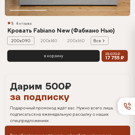
5
4 отзыва
Кровать Fabiano New (Фабиано Нью)
200х090
200х140
200х160
Все
35 070 ₽
в корзину
17 755 ₽
Дарим 500
₽
за подписку
Подарочный промокод ждёт вас. Нужно всего лишь
подписаться на еженедельную рассылку о наших
спецпредложениях.