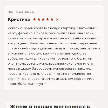
полгода назад
Кристина
5
Искали с мужем кровать в новую квартиру и наткнулись
на эту фабиано. Понравилась сначала нам она своим
дизайном, а после первой ночи сна мы по уши влюбились
в эту модель). Качество полностью соответствует цене,
спать на ней – одно удовольствие, а плюсом, она отлично
вписывается в общую картину спальни. Удобства
добавляет ящик для хранения постельного белья, он
очень комфортен в использовании и экономит много
места в шкафу. За все время использования никаких
недостатков не выявилось, ничего не сломалось, не
скрипит, осталась в таком же идеальном состоянии, в
каком была при покупке.
Ждем в наших магазинах в