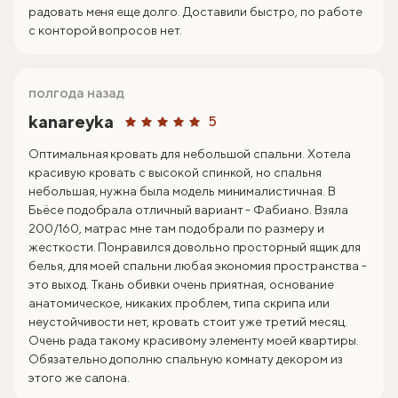
радовать меня еще долго. Доставили быстро, по работе
с конторой вопросов нет.
полгода назад
kanareyka
5
Оптимальная кровать для небольшой спальни. Хотела
красивую кровать с высокой спинкой, но спальня
небольшая, нужна была модель минималистичная. В
Бьёсе подобрала отличный вариант - Фабиано. Взяла
200/160, матрас мне там подобрали по размеру и
жесткости. Понравился довольно просторный ящик для
белья, для моей спальни любая экономия пространства -
это выход. Ткань обивки очень приятная, основание
анатомическое, никаких проблем, типа скрипа или
неустойчивости нет, кровать стоит уже третий месяц.
Очень рада такому красивому элементу моей квартиры.
Обязательно дополню спальную комнату декором из
этого же салона.