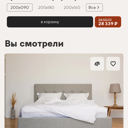
200х090
200х140
200х160
Все
38 557 ₽
в корзину
28 339 ₽
Вы смотрели