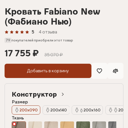
Кровать Fabiano New
(Фабиано Нью)
5
4 отзыва
79
покупателей приобрели этот товар
17 755 ₽
35 070 ₽
Добавить в корзину
Конструктор
Размер
200х090
200х140
200х160
200х
Ткань