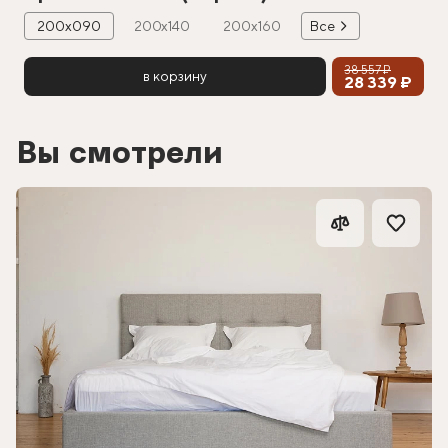
200х090
200х140
200х160
Все
38 557 ₽
в корзину
28 339 ₽
Вы смотрели