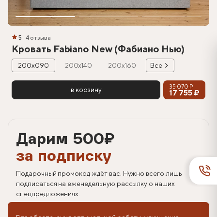
5
4 отзыва
Кровать Fabiano New (Фабиано Нью)
200х090
200х140
200х160
Все
35 070 ₽
в корзину
17 755 ₽
Дарим 500
₽
за подписку
Подарочный промокод ждёт вас. Нужно всего лишь
подписаться на еженедельную рассылку о наших
спецпредложениях.