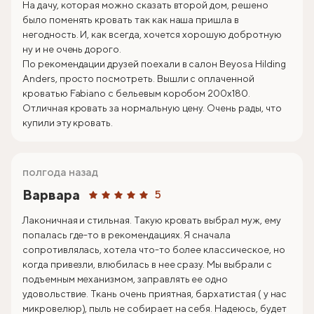
На дачу, которая можно сказать второй дом, решено
было поменять кровать так как наша пришла в
негодность. И, как всегда, хочется хорошую добротную
ну и не очень дорого.
По рекомендации друзей поехали в салон Beyosa Hilding
Anders, просто посмотреть. Вышли с оплаченной
кроватью Fabiano с бельевым коробом 200х180.
Отличная кровать за нормальную цену. Очень рады, что
купили эту кровать.
полгода назад
Варвара
5
Лаконичная и стильная. Такую кровать выбрал муж, ему
попалась где-то в рекомендациях. Я сначала
сопротивлялась, хотела что-то более классическое, но
когда привезли, влюбилась в нее сразу. Мы выбрали с
подъемным механизмом, заправлять ее одно
удовольствие. Ткань очень приятная, бархатистая ( у нас
микровелюр), пыль не собирает на себя. Надеюсь, будет