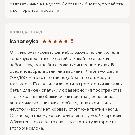
радовать меня еще долго. Доставили быстро, по работе
с конторой вопросов нет.
полгода назад
kanareyka
5
Оптимальная кровать для небольшой спальни. Хотела
красивую кровать с высокой спинкой, но спальня
небольшая, нужна была модель минималистичная. В
Бьёсе подобрала отличный вариант - Фабиано. Взяла
200/160, матрас мне там подобрали по размеру и
жесткости. Понравился довольно просторный ящик для
белья, для моей спальни любая экономия пространства -
это выход. Ткань обивки очень приятная, основание
анатомическое, никаких проблем, типа скрипа или
неустойчивости нет, кровать стоит уже третий месяц.
Очень рада такому красивому элементу моей квартиры.
Обязательно дополню спальную комнату декором из
этого же салона.