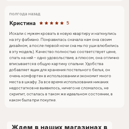
полгода назад
Кристина
5
Искали с мужем кровать в новую квартиру и наткнулись
на эту фабиано. Понравилась сначала нам она своим
дизайном, а после первой ночи сна мы по уши влюбились
в эту модель). Качество полностью соответствует цене,
спать на ней – одно удовольствие, а плюсом, она отлично
вписывается в общую картину спальни. Удобства
добавляет ящик для хранения постельного белья, он
очень комфортен в использовании и экономит много
места в шкафу. За все время использования никаких
недостатков не выявилось, ничего не сломалось, не
скрипит, осталась в таком же идеальном состоянии, в
каком была при покупке.
Ждем в наших магазинах в