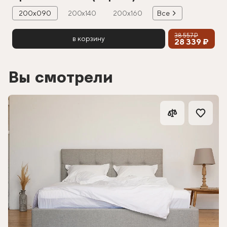
200х090
200х140
200х160
Все
38 557 ₽
в корзину
28 339 ₽
Вы смотрели