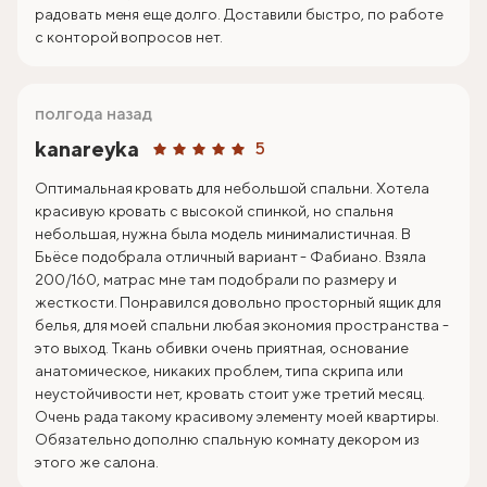
радовать меня еще долго. Доставили быстро, по работе
с конторой вопросов нет.
полгода назад
kanareyka
5
Оптимальная кровать для небольшой спальни. Хотела
красивую кровать с высокой спинкой, но спальня
небольшая, нужна была модель минималистичная. В
Бьёсе подобрала отличный вариант - Фабиано. Взяла
200/160, матрас мне там подобрали по размеру и
жесткости. Понравился довольно просторный ящик для
белья, для моей спальни любая экономия пространства -
это выход. Ткань обивки очень приятная, основание
анатомическое, никаких проблем, типа скрипа или
неустойчивости нет, кровать стоит уже третий месяц.
Очень рада такому красивому элементу моей квартиры.
Обязательно дополню спальную комнату декором из
этого же салона.