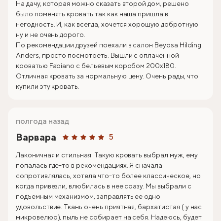
На дачу, которая можно сказать второй дом, решено
было поменять кровать так как наша пришла в
негодность. И, как всегда, хочется хорошую добротную
ну и не очень дорого.
По рекомендации друзей поехали в салон Beyosa Hilding
Anders, просто посмотреть. Вышли с оплаченной
кроватью Fabiano с бельевым коробом 200х180.
Отличная кровать за нормальную цену. Очень рады, что
купили эту кровать.
полгода назад
Варвара
5
Лаконичная и стильная. Такую кровать выбрал муж, ему
попалась где-то в рекомендациях. Я сначала
сопротивлялась, хотела что-то более классическое, но
когда привезли, влюбилась в нее сразу. Мы выбрали с
подъемным механизмом, заправлять ее одно
удовольствие. Ткань очень приятная, бархатистая ( у нас
микровелюр), пыль не собирает на себя. Надеюсь, будет