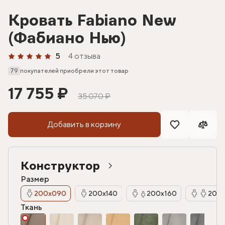
Кровать Fabiano New
(Фабиано Нью)
5
4 отзыва
79
покупателей приобрели этот товар
17 755 ₽
35 070 ₽
Добавить в корзину
Конструктор
Размер
200х090
200х140
200х160
200х
Ткань