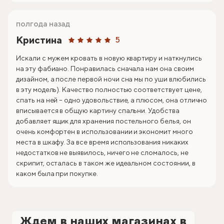
полгода назад
Кристина
5
Искали с мужем кровать в новую квартиру и наткнулись
на эту фабиано. Понравилась сначала нам она своим
дизайном, а после первой ночи сна мы по уши влюбились
в эту модель). Качество полностью соответствует цене,
спать на ней – одно удовольствие, а плюсом, она отлично
вписывается в общую картину спальни. Удобства
добавляет ящик для хранения постельного белья, он
очень комфортен в использовании и экономит много
места в шкафу. За все время использования никаких
недостатков не выявилось, ничего не сломалось, не
скрипит, осталась в таком же идеальном состоянии, в
каком была при покупке.
Ждем в наших магазинах в