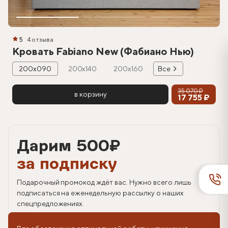
5
4 отзыва
Кровать Fabiano New (Фабиано Нью)
200х090
200х140
200х160
Все
35 070 ₽
в корзину
17 755 ₽
Дарим 500
₽
за подписку
Подарочный промокод ждёт вас. Нужно всего лишь
подписаться на еженедельную рассылку о наших
спецпредложениях.