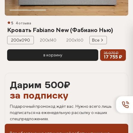
5
4 отзыва
Кровать Fabiano New (Фабиано Нью)
200х090
200х140
200х160
Все
35 070 ₽
в корзину
17 755 ₽
Дарим 500
₽
за подписку
Подарочный промокод ждёт вас. Нужно всего лишь
подписаться на еженедельную рассылку о наших
спецпредложениях.