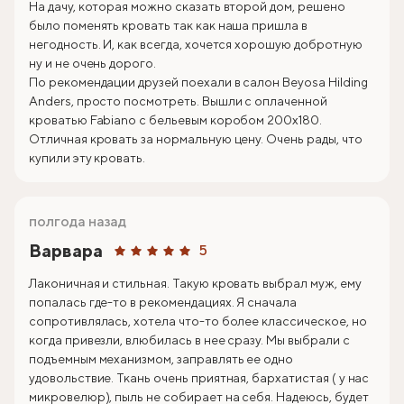
На дачу, которая можно сказать второй дом, решено
было поменять кровать так как наша пришла в
негодность. И, как всегда, хочется хорошую добротную
ну и не очень дорого.
По рекомендации друзей поехали в салон Beyosa Hilding
Anders, просто посмотреть. Вышли с оплаченной
кроватью Fabiano с бельевым коробом 200х180.
Отличная кровать за нормальную цену. Очень рады, что
купили эту кровать.
полгода назад
Варвара
5
Лаконичная и стильная. Такую кровать выбрал муж, ему
попалась где-то в рекомендациях. Я сначала
сопротивлялась, хотела что-то более классическое, но
когда привезли, влюбилась в нее сразу. Мы выбрали с
подъемным механизмом, заправлять ее одно
удовольствие. Ткань очень приятная, бархатистая ( у нас
микровелюр), пыль не собирает на себя. Надеюсь, будет