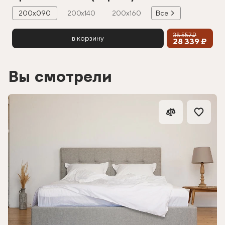
200х090
200х140
200х160
Все
38 557 ₽
в корзину
28 339 ₽
Вы смотрели