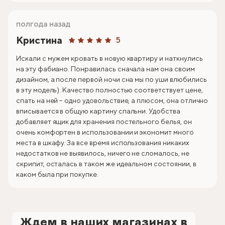
полгода назад
Кристина
5
Искали с мужем кровать в новую квартиру и наткнулись
на эту фабиано. Понравилась сначала нам она своим
дизайном, а после первой ночи сна мы по уши влюбились
в эту модель). Качество полностью соответствует цене,
спать на ней – одно удовольствие, а плюсом, она отлично
вписывается в общую картину спальни. Удобства
добавляет ящик для хранения постельного белья, он
очень комфортен в использовании и экономит много
места в шкафу. За все время использования никаких
недостатков не выявилось, ничего не сломалось, не
скрипит, осталась в таком же идеальном состоянии, в
каком была при покупке.
Ждем в наших магазинах в