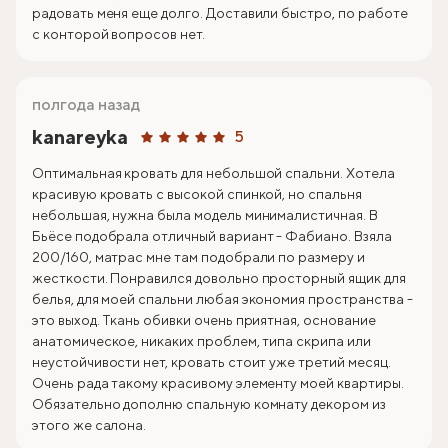
радовать меня еще долго. Доставили быстро, по работе
с конторой вопросов нет.
полгода назад
kanareyka
5
Оптимальная кровать для небольшой спальни. Хотела
красивую кровать с высокой спинкой, но спальня
небольшая, нужна была модель минималистичная. В
Бьёсе подобрала отличный вариант - Фабиано. Взяла
200/160, матрас мне там подобрали по размеру и
жесткости. Понравился довольно просторный ящик для
белья, для моей спальни любая экономия пространства -
это выход. Ткань обивки очень приятная, основание
анатомическое, никаких проблем, типа скрипа или
неустойчивости нет, кровать стоит уже третий месяц.
Очень рада такому красивому элементу моей квартиры.
Обязательно дополню спальную комнату декором из
этого же салона.