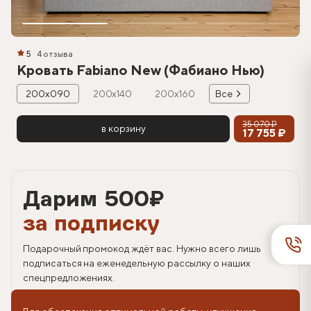
5
4 отзыва
Кровать Fabiano New (Фабиано Нью)
200х090
200х140
200х160
Все
35 070 ₽
в корзину
17 755 ₽
Дарим 500
₽
за подписку
Подарочный промокод ждёт вас. Нужно всего лишь
подписаться на еженедельную рассылку о наших
спецпредложениях.