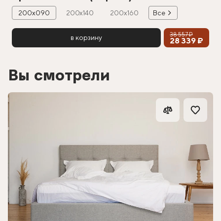
200х090
200х140
200х160
Все
38 557 ₽
в корзину
28 339 ₽
Вы смотрели