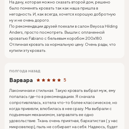
На дачу, которая можно сказать второй дом, решено
было поменять кровать так как наша пришла в
негодность. И, как всегда, хочется хорошую добротную
ну и не очень дорого.
По рекомендации друзей поехали в салон Beyosa Hilding
Anders, просто посмотреть. Вышли с оплаченной
кроватью Fabiano с бельевым коробом 200х180.
Отличная кровать за нормальную цену. Очень рады, что
купили эту кровать.
полгода назад
Варвара
5
Лаконичная и стильная. Такую кровать выбрал муж, ему
попалась где-то в рекомендациях. Я сначала
сопротивлялась, хотела что-то более классическое, но
когда привезли, влюбилась в нее сразу. Мы выбрали с
подъемным механизмом, заправлять ее одно
удовольствие. Ткань очень приятная, бархатистая ( у нас
микровелюр), пыль не собирает на себя. Надеюсь, будет