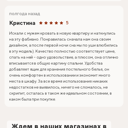
полгода назад
Кристина
5
Искали с мужем кровать в новую квартиру и наткнулись
на эту фабиано. Понравилась сначала нам она своим
дизайном, а после первой ночи сна мы по уши влюбились
в эту модель). Качество полностью соответствует цене,
спать на ней – одно удовольствие, а плюсом, она отлично
вписывается в общую картину спальни. Удобства
добавляет ящик для хранения постельного белья, он
очень комфортен в использовании и экономит много
места в шкафу. За все время использования никаких
недостатков не выявилось, ничего не сломалось, не
скрипит, осталась в таком же идеальном состоянии, в
каком была при покупке.
Ждем в наших магазинах в