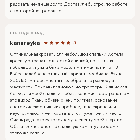
радовать меня еще долго. Доставили быстро, по работе
с конторой вопросов нет.
полгода назад
kanareyka
5
Оптимальная кровать для небольшой спальни. Хотела
красивую кровать с высокой спинкой, но спальня
небольшая, нужна была модель минималистичная. В
Бьёсе подобрала отличный вариант - Фабиано. Взяла
200/160, матрас мне там подобрали по размеру и
жесткости. Понравился довольно просторный ящик для
белья, для моей спальни любая экономия пространства -
это выход. Ткань обивки очень приятная, основание
анатомическое, никаких проблем, типа скрипа или
неустойчивости нет, кровать стоит уже третий месяц.
Очень рада такому красивому элементу моей квартиры.
Обязательно дополню спальную комнату декором из
этого же салона.