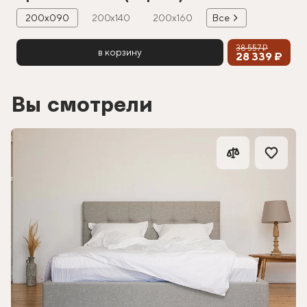
200х090
200х140
200х160
Все
38 557 ₽
в корзину
28 339 ₽
Вы смотрели