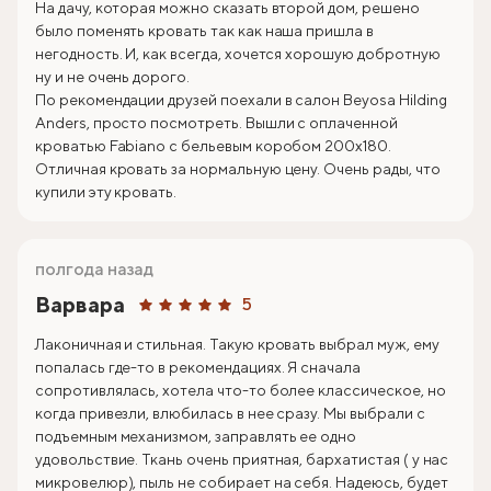
На дачу, которая можно сказать второй дом, решено
было поменять кровать так как наша пришла в
негодность. И, как всегда, хочется хорошую добротную
ну и не очень дорого.
По рекомендации друзей поехали в салон Beyosa Hilding
Anders, просто посмотреть. Вышли с оплаченной
кроватью Fabiano с бельевым коробом 200х180.
Отличная кровать за нормальную цену. Очень рады, что
купили эту кровать.
полгода назад
Варвара
5
Лаконичная и стильная. Такую кровать выбрал муж, ему
попалась где-то в рекомендациях. Я сначала
сопротивлялась, хотела что-то более классическое, но
когда привезли, влюбилась в нее сразу. Мы выбрали с
подъемным механизмом, заправлять ее одно
удовольствие. Ткань очень приятная, бархатистая ( у нас
микровелюр), пыль не собирает на себя. Надеюсь, будет