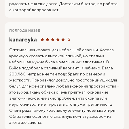
радовать меня еще долго. Доставили быстро, по работе
с конторой вопросов нет.
полгода назад
kanareyka
5
Оптимальная кровать для небольшой спальни. Хотела
красивую кровать с высокой спинкой, но спальня
небольшая, нужна была модель минималистичная. В
Бьёсе подобрала отличный вариант - Фабиано. Взяла
200/160, матрас мне там подобрали по размеру и
жесткости. Понравился довольно просторный ящик для
белья, для моей спальни любая экономия пространства -
это выход. Ткань обивки очень приятная, основание
анатомическое, никаких проблем, типа скрипа или
неустойчивости нет, кровать стоит уже третий месяц.
Очень рада такому красивому элементу моей квартиры.
Обязательно дополню спальную комнату декором из
этого же салона.