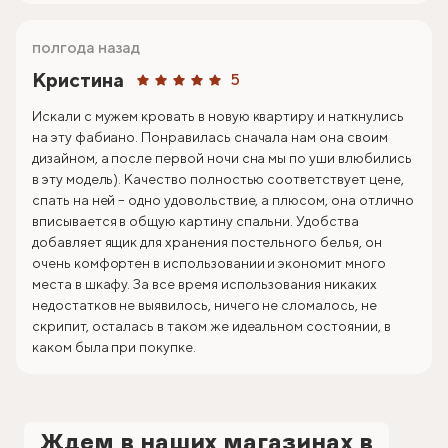
полгода назад
Кристина
5
Искали с мужем кровать в новую квартиру и наткнулись
на эту фабиано. Понравилась сначала нам она своим
дизайном, а после первой ночи сна мы по уши влюбились
в эту модель). Качество полностью соответствует цене,
спать на ней – одно удовольствие, а плюсом, она отлично
вписывается в общую картину спальни. Удобства
добавляет ящик для хранения постельного белья, он
очень комфортен в использовании и экономит много
места в шкафу. За все время использования никаких
недостатков не выявилось, ничего не сломалось, не
скрипит, осталась в таком же идеальном состоянии, в
каком была при покупке.
Ждем в наших магазинах в