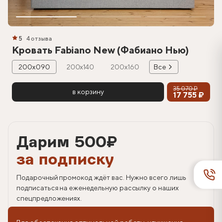
5
4 отзыва
Кровать Fabiano New (Фабиано Нью)
200х090
200х140
200х160
Все
35 070 ₽
в корзину
17 755 ₽
Дарим 500
₽
за подписку
Подарочный промокод ждёт вас. Нужно всего лишь
подписаться на еженедельную рассылку о наших
спецпредложениях.