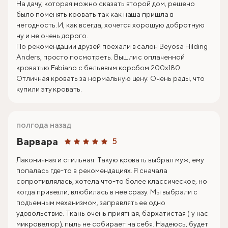
На дачу, которая можно сказать второй дом, решено
было поменять кровать так как наша пришла в
негодность. И, как всегда, хочется хорошую добротную
ну и не очень дорого.
По рекомендации друзей поехали в салон Beyosa Hilding
Anders, просто посмотреть. Вышли с оплаченной
кроватью Fabiano с бельевым коробом 200х180.
Отличная кровать за нормальную цену. Очень рады, что
купили эту кровать.
полгода назад
Варвара
5
Лаконичная и стильная. Такую кровать выбрал муж, ему
попалась где-то в рекомендациях. Я сначала
сопротивлялась, хотела что-то более классическое, но
когда привезли, влюбилась в нее сразу. Мы выбрали с
подъемным механизмом, заправлять ее одно
удовольствие. Ткань очень приятная, бархатистая ( у нас
микровелюр), пыль не собирает на себя. Надеюсь, будет