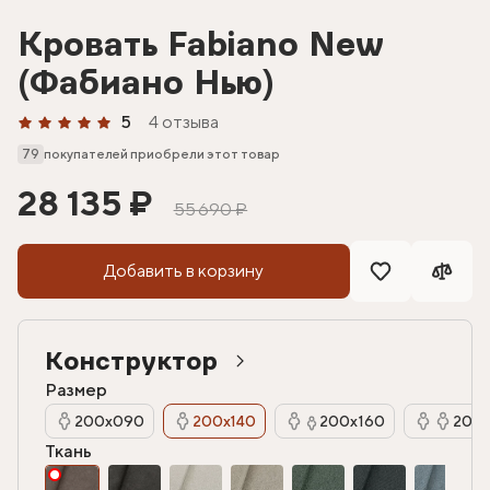
Кровать Fabiano New
(Фабиано Нью)
5
4 отзыва
79
покупателей приобрели этот товар
28 135 ₽
55 690 ₽
Добавить в корзину
Конструктор
Размер
200х090
200х140
200х160
200х
Ткань