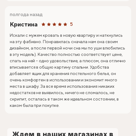
полгода назад
Кристина
5
Искали с мужем кровать в новую квартиру и наткнулись
на эту фабиано. Понравилась сначала нам она своим
дизайном, а после первой ночи сна мы по уши влюбились
в эту модель). Качество полностью соответствует цене,
спать на ней – одно удовольствие, а плюсом, она отлично
вписывается в общую картину спальни. Удобства
добавляет ящик для хранения постельного белья, он
очень комфортен в использовании и экономит много
места в шкафу. За все время использования никаких
недостатков не выявилось, ничего не сломалось, не
скрипит, осталась в таком же идеальном состоянии, в
каком была при покупке.
Ждем в наших магазинах в