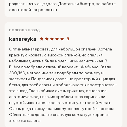
радовать меня еще долго. Доставили быстро, по работе
с конторой вопросов нет.
полгода назад
kanareyka
5
Оптимальная кровать для небольшой спальни. Хотела
красивую кровать с высокой спинкой, но спальня
небольшая, нужна была модель минималистичная. В
Бьёсе подобрала отличный вариант - Фабиано. Взяла
200/160, матрас мне там подобрали по размеру и
жесткости. Понравился довольно просторный ящик для
белья, для моей спальни любая экономия пространства -
это выход. Ткань обивки очень приятная, основание
анатомическое, никаких проблем, типа скрипа или
неустойчивости нет, кровать стоит уже третий месяц.
Очень рада такому красивому элементу моей квартиры.
Обязательно дополню спальную комнату декором из
этого же салона.