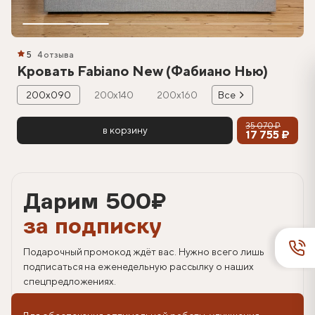
5
4 отзыва
Кровать Fabiano New (Фабиано Нью)
200х090
200х140
200х160
Все
35 070 ₽
в корзину
17 755 ₽
Дарим 500
₽
за подписку
Подарочный промокод ждёт вас. Нужно всего лишь
подписаться на еженедельную рассылку о наших
спецпредложениях.