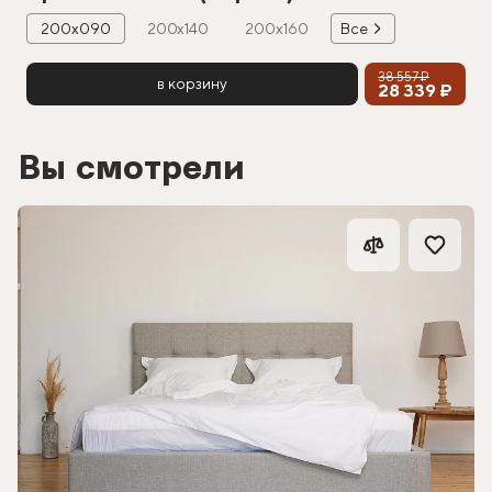
200х090
200х140
200х160
Все
38 557 ₽
в корзину
28 339 ₽
Вы смотрели