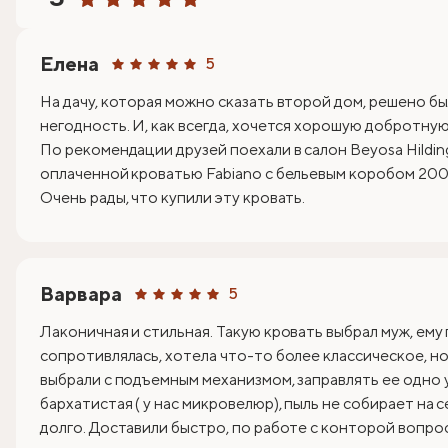
Елена
5
На дачу, которая можно сказать второй дом, решено бы
негодность. И, как всегда, хочется хорошую добротную 
По рекомендации друзей поехали в салон Beyosa Hildin
оплаченной кроватью Fabiano с бельевым коробом 200х
Очень рады, что купили эту кровать.
Варвара
5
Лаконичная и стильная. Такую кровать выбрал муж, ему
сопротивлялась, хотела что-то более классическое, но 
выбрали с подъемным механизмом, заправлять ее одно 
бархатистая ( у нас микровелюр), пыль не собирает на 
долго. Доставили быстро, по работе с конторой вопрос