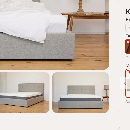
К
Р
Т
Ga
О
Бе