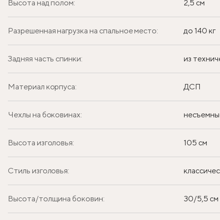
Высота над полом:
2,5 см
Разрешенная нагрузка на спальное место:
до 140 кг
Задняя часть спинки:
из технич
Материал корпуса:
ДСП
Чехлы на боковинах:
несъемны
Высота изголовья:
105 см
Стиль изголовья:
классиче
Высота/толщина боковин:
30/5,5 см