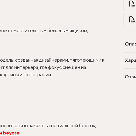
ом с вместительным бельевым ящиком,
Опи
одель, созданная дизайнерами, тяготеющими к
Хара
т для интерьера, где фокус смещен на
, картины и фотографии.
Отз
олнительно заказать специальный бортик,
и beyosa