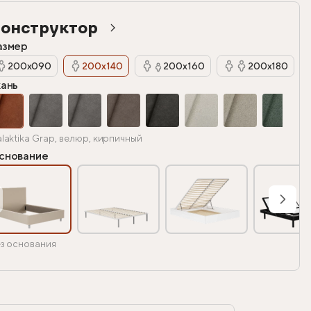
онструктор
азмер
200х090
200х140
200х160
200х180
кань
laktika Grap, велюр, кирпичный
снование
з основания