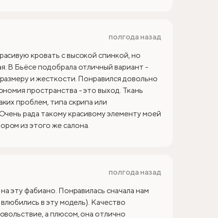
полгода назад
расивую кровать с высокой спинкой, но
я. В Бьёсе подобрала отличный вариант -
 размеру и жесткости. Понравился довольно
ономия пространства - это выход. Ткань
аких проблем, типа скрипа или
 Очень рада такому красивому элементу моей
ром из этого же салона.
полгода назад
 на эту фабиано. Понравилась сначала нам
 влюбились в эту модель). Качество
овольствие, а плюсом, она отлично