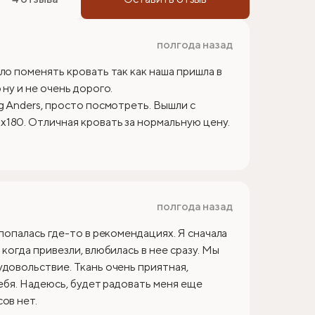
полгода назад
ло поменять кровать так как наша пришла в
ну и не очень дорого.
g Anders, просто посмотреть. Вышли с
180. Отличная кровать за нормальную цену.
полгода назад
 попалась где-то в рекомендациях. Я сначала
когда привезли, влюбилась в нее сразу. Мы
удовольствие. Ткань очень приятная,
себя. Надеюсь, будет радовать меня еще
ов нет.