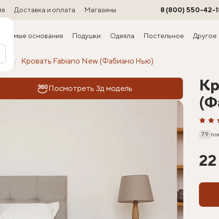
ия
Доставка и оплата
Магазины
8 (800) 550-42-1
ируемые основания
Подушки
Одеяла
Постельное
Другое
офт
Кровать Fabiano New (Фабиано Нью)
Кр
Посмотреть 3д модель
(Ф
79
по
22