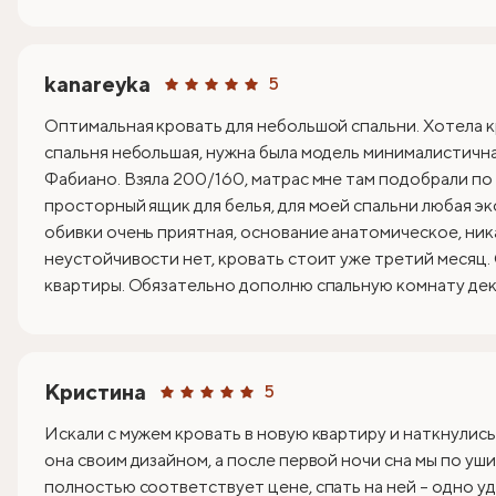
kanareyka
5
Оптимальная кровать для небольшой спальни. Хотела к
спальня небольшая, нужна была модель минималистична
Фабиано. Взяла 200/160, матрас мне там подобрали по
просторный ящик для белья, для моей спальни любая эк
обивки очень приятная, основание анатомическое, ник
неустойчивости нет, кровать стоит уже третий месяц.
квартиры. Обязательно дополню спальную комнату деко
Кристина
5
Искали с мужем кровать в новую квартиру и наткнулись
она своим дизайном, а после первой ночи сна мы по уши
полностью соответствует цене, спать на ней – одно уд