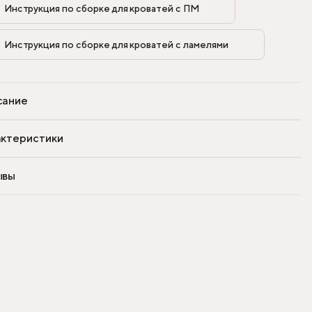
Инструкция по сборке для кроватей с ПМ            
Инструкция по сборке для кроватей с ламелями            
сание
ктеристики
ывы