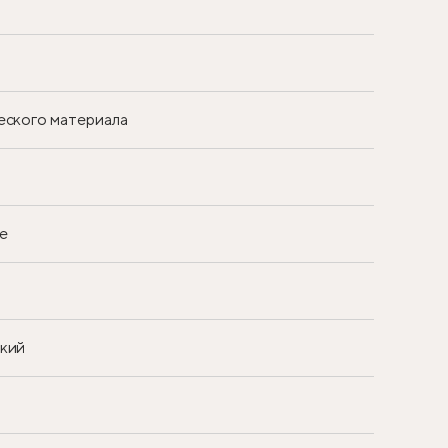
еского материала
е
ский