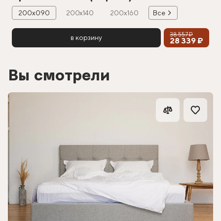
200х090
200х140
200х160
Все
38 557 ₽
в корзину
28 339 ₽
Вы смотрели