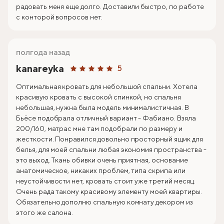
радовать меня еще долго. Доставили быстро, по работе
с конторой вопросов нет.
полгода назад
kanareyka
5
Оптимальная кровать для небольшой спальни. Хотела
красивую кровать с высокой спинкой, но спальня
небольшая, нужна была модель минималистичная. В
Бьёсе подобрала отличный вариант - Фабиано. Взяла
200/160, матрас мне там подобрали по размеру и
жесткости. Понравился довольно просторный ящик для
белья, для моей спальни любая экономия пространства -
это выход. Ткань обивки очень приятная, основание
анатомическое, никаких проблем, типа скрипа или
неустойчивости нет, кровать стоит уже третий месяц.
Очень рада такому красивому элементу моей квартиры.
Обязательно дополню спальную комнату декором из
этого же салона.