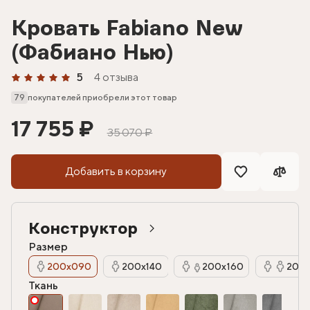
Кровать Fabiano New
(Фабиано Нью)
5
4 отзыва
79
покупателей приобрели этот товар
17 755 ₽
35 070 ₽
Добавить в корзину
Конструктор
Размер
200х090
200х140
200х160
200х
Ткань