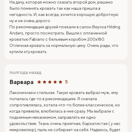
На дачу, которая можно сказать второй дом, решено
было поменять кровать так как наша пришла в
негодность. И, как всегда, хочется хорошую добротную
ну и не очень дорого.
По рекомендации друзей поехали в салон Beyosa Hilding
Anders, просто посмотреть. Вышли с оплаченной
кроватью Fabiano с бельевым коробом 200х180.
Отличная кровать за нормальную цену. Очень рады, что
купили эту кровать.
полгода назад
Варвара
5
Лаконичная и стильная. Такую кровать выбрал муж, ему
попалась где-то в рекомендациях. Я сначала
сопротивлялась, хотела что-то более классическое, но
когда привезли, влюбилась в нее сразу. Мы выбрали с
подъемным механизмом, заправлять ее одно
удовольствие. Ткань очень приятная, бархатистая ( у нас
микровелюр), пыль не собирает на себя. Надеюсь, будет