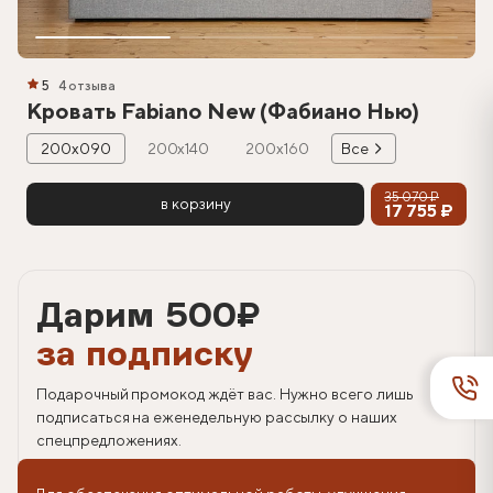
5
4 отзыва
Кровать Fabiano New (Фабиано Нью)
200х090
200х140
200х160
Все
35 070 ₽
в корзину
17 755 ₽
Дарим 500
₽
за подписку
Подарочный промокод ждёт вас. Нужно всего лишь
подписаться на еженедельную рассылку о наших
спецпредложениях.