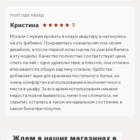
полгода назад
Кристина
5
Искали с мужем кровать в новую квартиру и наткнулись
на эту фабиано. Понравилась сначала нам она своим
дизайном, а после первой ночи сна мы по уши влюбились
в эту модель). Качество полностью соответствует цене,
спать на ней – одно удовольствие, а плюсом, она отлично
вписывается в общую картину спальни. Удобства
добавляет ящик для хранения постельного белья, он
очень комфортен в использовании и экономит много
места в шкафу. За все время использования никаких
недостатков не выявилось, ничего не сломалось, не
скрипит, осталась в таком же идеальном состоянии, в
каком была при покупке.
Ждем в наших магазинах в