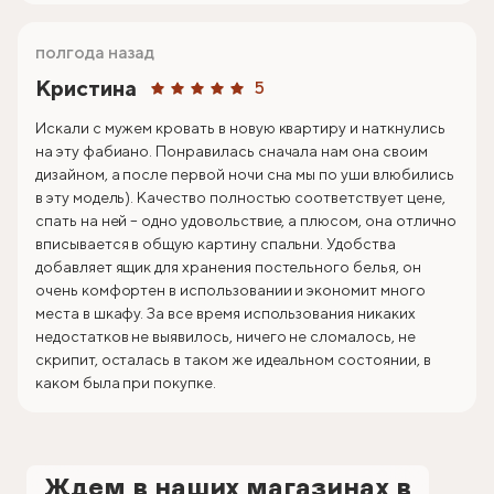
полгода назад
Кристина
5
Искали с мужем кровать в новую квартиру и наткнулись
на эту фабиано. Понравилась сначала нам она своим
дизайном, а после первой ночи сна мы по уши влюбились
в эту модель). Качество полностью соответствует цене,
спать на ней – одно удовольствие, а плюсом, она отлично
вписывается в общую картину спальни. Удобства
добавляет ящик для хранения постельного белья, он
очень комфортен в использовании и экономит много
места в шкафу. За все время использования никаких
недостатков не выявилось, ничего не сломалось, не
скрипит, осталась в таком же идеальном состоянии, в
каком была при покупке.
Ждем в наших магазинах в