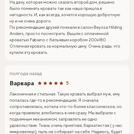
На дачу, которая можно сказать второй дом, решено
было поменять кровать так как наша пришла в
негодность. И, как всегда, хочется хорошую добротную
ну и не очень дорого.
По рекомендации друзей поехали в салон Beyosa Hilding
Anders, просто посмотреть. Вышли с оплаченной
кроватью Fabiano с бельевым коробом 200х180.
Отличная кровать за нормальную цену. Очень рады, что
купили эту кровать.
полгода назад
Варвара
5
Лаконичная и стильная. Такую кровать выбрал муж, ему
попалась где-то в рекомендациях. Я сначала
сопротивлялась, хотела что-то более классическое, но
когда привезли, влюбилась в нее сразу. Мы выбрали с
подъемным механизмом, заправлять ее одно
удовольствие. Ткань очень приятная, бархатистая ( у нас
микровелюр), пыль не собирает на себя. Надеюсь, будет