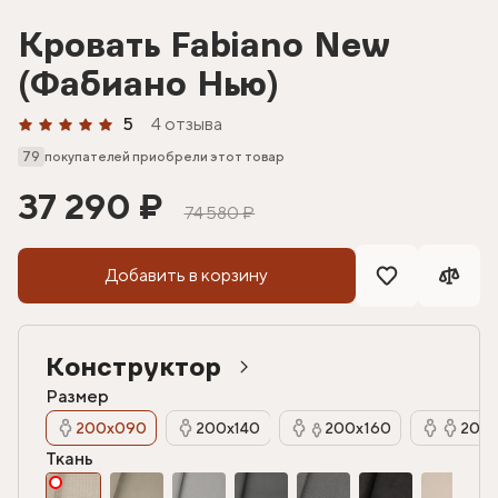
Кровать Fabiano New
(Фабиано Нью)
5
4 отзыва
79
покупателей приобрели этот товар
37 290 ₽
74 580 ₽
Добавить в корзину
Конструктор
Размер
200х090
200х140
200х160
200х
Ткань