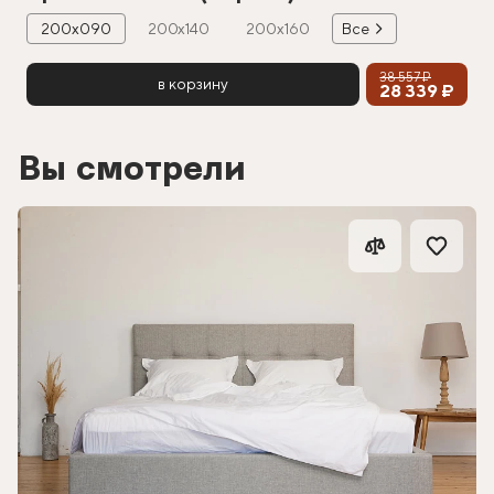
200х090
200х140
200х160
Все
38 557 ₽
в корзину
28 339 ₽
Вы смотрели