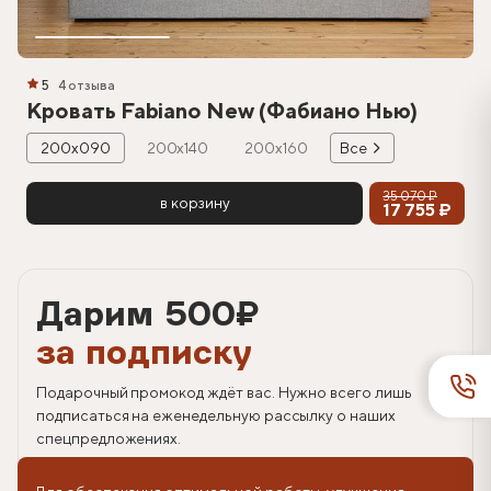
5
4 отзыва
Кровать Fabiano New (Фабиано Нью)
200х090
200х140
200х160
Все
35 070 ₽
в корзину
17 755 ₽
Дарим 500
₽
за подписку
Подарочный промокод ждёт вас. Нужно всего лишь
подписаться на еженедельную рассылку о наших
спецпредложениях.