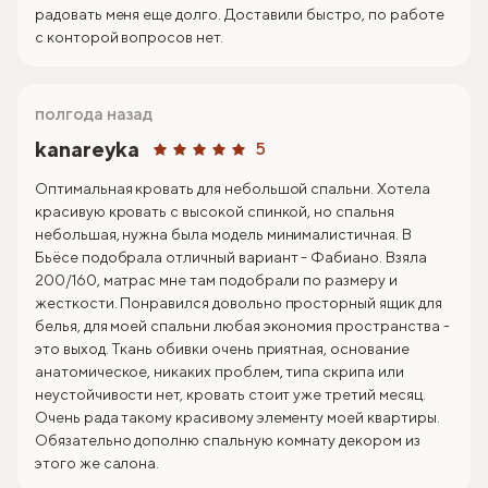
радовать меня еще долго. Доставили быстро, по работе
с конторой вопросов нет.
полгода назад
kanareyka
5
Оптимальная кровать для небольшой спальни. Хотела
красивую кровать с высокой спинкой, но спальня
небольшая, нужна была модель минималистичная. В
Бьёсе подобрала отличный вариант - Фабиано. Взяла
200/160, матрас мне там подобрали по размеру и
жесткости. Понравился довольно просторный ящик для
белья, для моей спальни любая экономия пространства -
это выход. Ткань обивки очень приятная, основание
анатомическое, никаких проблем, типа скрипа или
неустойчивости нет, кровать стоит уже третий месяц.
Очень рада такому красивому элементу моей квартиры.
Обязательно дополню спальную комнату декором из
этого же салона.