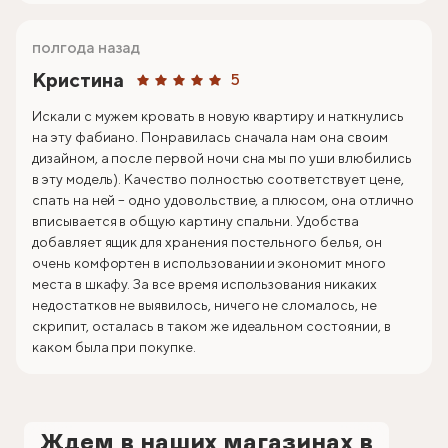
полгода назад
Кристина
5
Искали с мужем кровать в новую квартиру и наткнулись
на эту фабиано. Понравилась сначала нам она своим
дизайном, а после первой ночи сна мы по уши влюбились
в эту модель). Качество полностью соответствует цене,
спать на ней – одно удовольствие, а плюсом, она отлично
вписывается в общую картину спальни. Удобства
добавляет ящик для хранения постельного белья, он
очень комфортен в использовании и экономит много
места в шкафу. За все время использования никаких
недостатков не выявилось, ничего не сломалось, не
скрипит, осталась в таком же идеальном состоянии, в
каком была при покупке.
Ждем в наших магазинах в