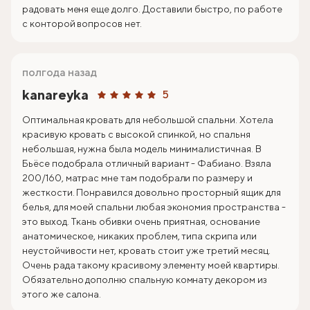
радовать меня еще долго. Доставили быстро, по работе
с конторой вопросов нет.
полгода назад
kanareyka
5
Оптимальная кровать для небольшой спальни. Хотела
красивую кровать с высокой спинкой, но спальня
небольшая, нужна была модель минималистичная. В
Бьёсе подобрала отличный вариант - Фабиано. Взяла
200/160, матрас мне там подобрали по размеру и
жесткости. Понравился довольно просторный ящик для
белья, для моей спальни любая экономия пространства -
это выход. Ткань обивки очень приятная, основание
анатомическое, никаких проблем, типа скрипа или
неустойчивости нет, кровать стоит уже третий месяц.
Очень рада такому красивому элементу моей квартиры.
Обязательно дополню спальную комнату декором из
этого же салона.