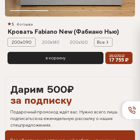
5
4 отзыва
Кровать Fabiano New (Фабиано Нью)
200х090
200х140
200х160
Все
35 070 ₽
в корзину
17 755 ₽
Дарим 500
₽
за подписку
Подарочный промокод ждёт вас. Нужно всего лишь
подписаться на еженедельную рассылку о наших
спецпредложениях.