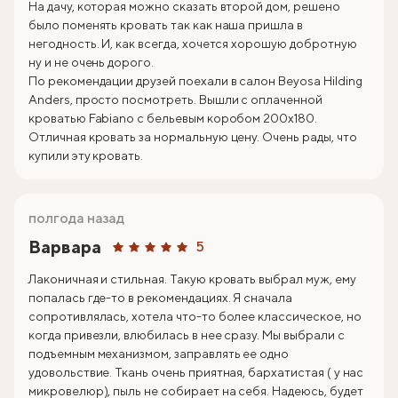
На дачу, которая можно сказать второй дом, решено
было поменять кровать так как наша пришла в
негодность. И, как всегда, хочется хорошую добротную
ну и не очень дорого.
По рекомендации друзей поехали в салон Beyosa Hilding
Anders, просто посмотреть. Вышли с оплаченной
кроватью Fabiano с бельевым коробом 200х180.
Отличная кровать за нормальную цену. Очень рады, что
купили эту кровать.
полгода назад
Варвара
5
Лаконичная и стильная. Такую кровать выбрал муж, ему
попалась где-то в рекомендациях. Я сначала
сопротивлялась, хотела что-то более классическое, но
когда привезли, влюбилась в нее сразу. Мы выбрали с
подъемным механизмом, заправлять ее одно
удовольствие. Ткань очень приятная, бархатистая ( у нас
микровелюр), пыль не собирает на себя. Надеюсь, будет