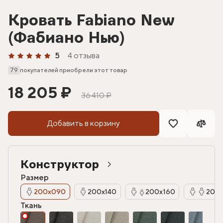
Кровать Fabiano New
(Фабиано Нью)
5
4 отзыва
79
покупателей приобрели этот товар
18 205 ₽
36 410 ₽
Добавить в корзину
Конструктор
Размер
200х090
200х140
200х160
200х
Ткань