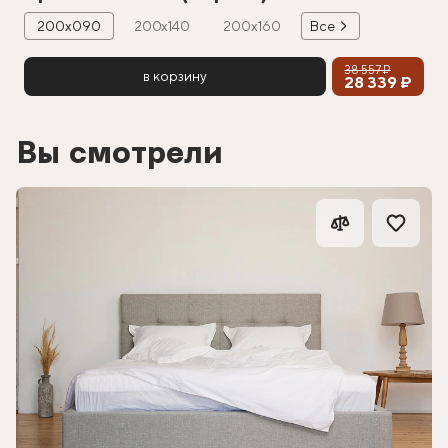
200х090
200х140
200х160
Все
38 557 ₽
в корзину
28 339 ₽
Вы смотрели