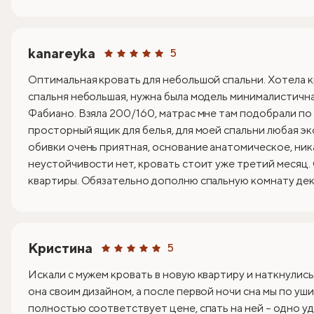
kanareyka
5
Оптимальная кровать для небольшой спальни. Хотела к
спальня небольшая, нужна была модель минималистична
Фабиано. Взяла 200/160, матрас мне там подобрали по
просторный ящик для белья, для моей спальни любая эк
обивки очень приятная, основание анатомическое, ник
неустойчивости нет, кровать стоит уже третий месяц.
квартиры. Обязательно дополню спальную комнату деко
Кристина
5
Искали с мужем кровать в новую квартиру и наткнулись
она своим дизайном, а после первой ночи сна мы по уши
полностью соответствует цене, спать на ней – одно уд