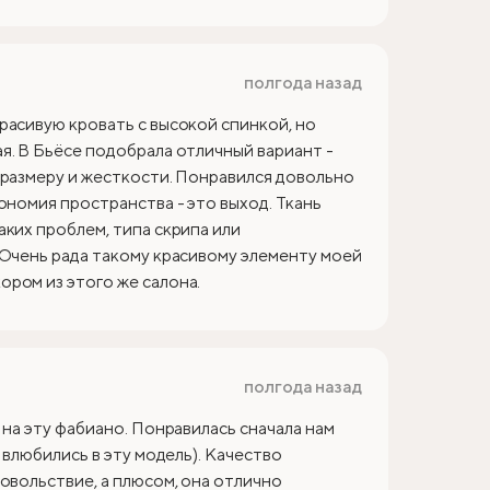
полгода назад
расивую кровать с высокой спинкой, но
я. В Бьёсе подобрала отличный вариант -
 размеру и жесткости. Понравился довольно
ономия пространства - это выход. Ткань
аких проблем, типа скрипа или
 Очень рада такому красивому элементу моей
ром из этого же салона.
полгода назад
 на эту фабиано. Понравилась сначала нам
 влюбились в эту модель). Качество
овольствие, а плюсом, она отлично