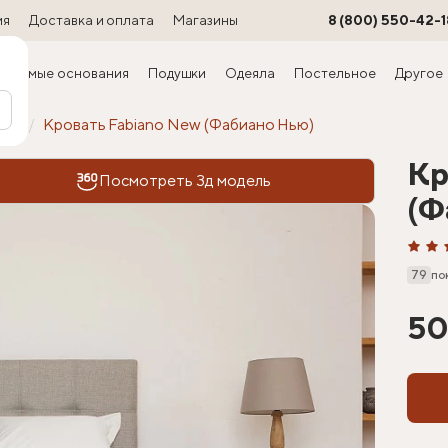
ия
Доставка и оплата
Магазины
8 (800) 550-42-1
ируемые основания
Подушки
Одеяла
Постельное
Другое
офт
Кровать Fabiano New (Фабиано Нью)
Кр
Посмотреть 3д модель
(Ф
79
по
50