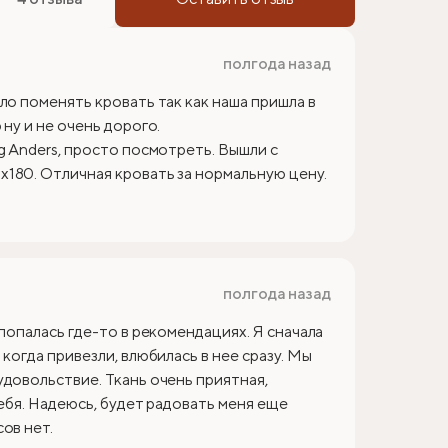
полгода назад
ло поменять кровать так как наша пришла в
ну и не очень дорого.
g Anders, просто посмотреть. Вышли с
180. Отличная кровать за нормальную цену.
полгода назад
 попалась где-то в рекомендациях. Я сначала
когда привезли, влюбилась в нее сразу. Мы
удовольствие. Ткань очень приятная,
себя. Надеюсь, будет радовать меня еще
ов нет.