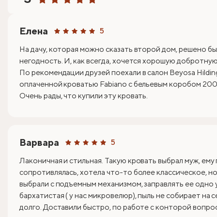
Елена
5
На дачу, которая можно сказать второй дом, решено бы
негодность. И, как всегда, хочется хорошую добротную 
По рекомендации друзей поехали в салон Beyosa Hildin
оплаченной кроватью Fabiano с бельевым коробом 200х
Очень рады, что купили эту кровать.
Варвара
5
Лаконичная и стильная. Такую кровать выбрал муж, ему
сопротивлялась, хотела что-то более классическое, но 
выбрали с подъемным механизмом, заправлять ее одно 
бархатистая ( у нас микровелюр), пыль не собирает на 
долго. Доставили быстро, по работе с конторой вопрос