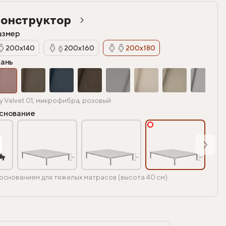
онструктор
азмер
200х140
200х160
200х180
кань
y Velvet 01, микрофибра, розовый
снование
основанием для тяжелых матрасов (высота 40 см)