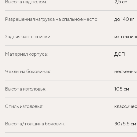
Высота над полом:
2,5 см
Разрешенная нагрузка на спальное место:
до 140 кг
Задняя часть спинки:
из технич
Материал корпуса:
ДСП
Чехлы на боковинах:
несъемны
Высота изголовья:
105 см
Стиль изголовья:
классиче
Высота/толщина боковин:
30/5,5 см