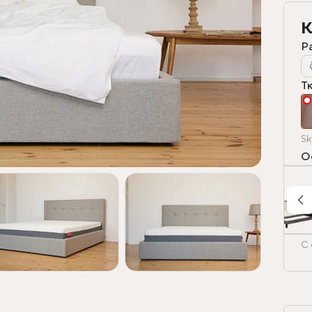
К
Р
Т
Sk
О
С 