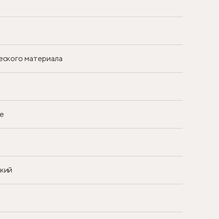
еского материала
е
ский