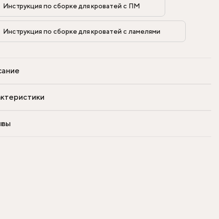
Инструкция по сборке для кроватей с ПМ            
Инструкция по сборке для кроватей с ламелями            
сание
ктеристики
ывы