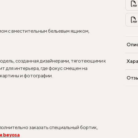
ом с вместительным бельевым ящиком,
Опи
одель, созданная дизайнерами, тяготеющими к
Хара
т для интерьера, где фокус смещен на
, картины и фотографии.
Отз
олнительно заказать специальный бортик,
и beyosa