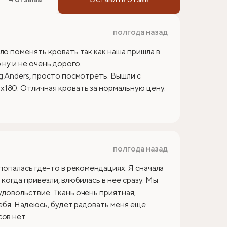
полгода назад
ло поменять кровать так как наша пришла в
ну и не очень дорого.
g Anders, просто посмотреть. Вышли с
180. Отличная кровать за нормальную цену.
полгода назад
 попалась где-то в рекомендациях. Я сначала
когда привезли, влюбилась в нее сразу. Мы
удовольствие. Ткань очень приятная,
себя. Надеюсь, будет радовать меня еще
ов нет.