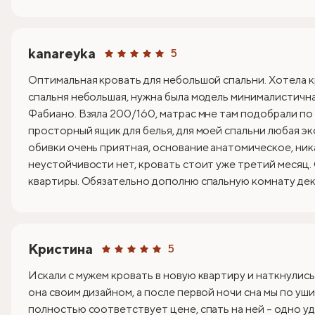
kanareyka
5
Оптимальная кровать для небольшой спальни. Хотела к
спальня небольшая, нужна была модель минималистична
Фабиано. Взяла 200/160, матрас мне там подобрали по
просторный ящик для белья, для моей спальни любая эк
обивки очень приятная, основание анатомическое, ник
неустойчивости нет, кровать стоит уже третий месяц.
квартиры. Обязательно дополню спальную комнату деко
Кристина
5
Искали с мужем кровать в новую квартиру и наткнулись
она своим дизайном, а после первой ночи сна мы по уши
полностью соответствует цене, спать на ней – одно уд