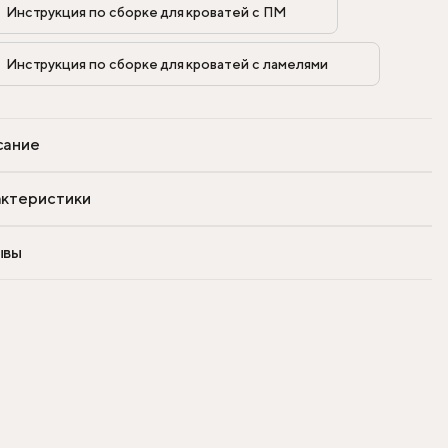
Инструкция по сборке для кроватей с ПМ            
Инструкция по сборке для кроватей с ламелями            
сание
ктеристики
ывы