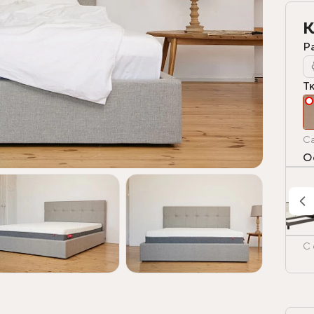
К
Р
Т
Ca
О
С 