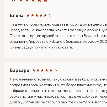
Елена
5
На дачу, которая можно сказать второй дом, решено бы
негодность. И, как всегда, хочется хорошую добротную 
По рекомендации друзей поехали в салон Beyosa Hildin
оплаченной кроватью Fabiano с бельевым коробом 200х
Очень рады, что купили эту кровать.
Варвара
5
Лаконичная и стильная. Такую кровать выбрал муж, ему
сопротивлялась, хотела что-то более классическое, но 
выбрали с подъемным механизмом, заправлять ее одно 
бархатистая ( у нас микровелюр), пыль не собирает на 
долго. Доставили быстро, по работе с конторой вопрос