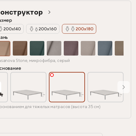
онструктор
азмер
200х140
200х160
200х180
кань
sanova Stone, микрофибра, серый
снование
основанием для тяжелых матрасов (высота 35 см)