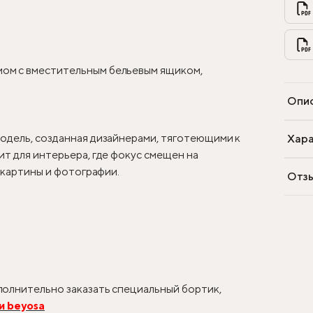
ом с вместительным бельевым ящиком,
Опи
одель, созданная дизайнерами, тяготеющими к
Хара
т для интерьера, где фокус смещен на
, картины и фотографии.
Отз
олнительно заказать специальный бортик,
и beyosa