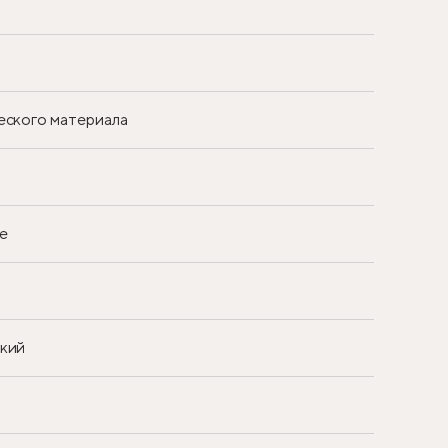
еского материала
е
ский