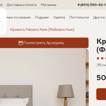
ия
Доставка и оплата
Магазины
8 (800) 550-42-1
ируемые основания
Подушки
Одеяла
Постельное
Другое
офт
Кровать Fabiano New (Фабиано Нью)
Кр
Посмотреть 3д модель
(Ф
79
по
50