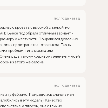
полгода назад
расивую кровать с высокой спинкой, но
я. В Бьёсе подобрала отличный вариант -
 размеру и жесткости. Понравился довольно
ономия пространства - это выход. Ткань
аких проблем, типа скрипа или
 Очень рада такому красивому элементу моей
ром из этого же салона.
полгода назад
 на эту фабиано. Понравилась сначала нам
 влюбились в эту модель). Качество
овольствие, а плюсом, она отлично