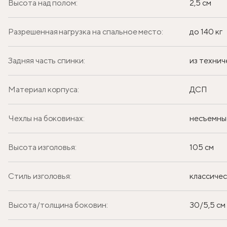
Высота над полом:
2,5 см
Разрешенная нагрузка на спальное место:
до 140 кг
Задняя часть спинки:
из технич
Материал корпуса:
ДСП
Чехлы на боковинах:
несъемны
Высота изголовья:
105 см
Стиль изголовья:
классиче
Высота/толщина боковин:
30/5,5 см