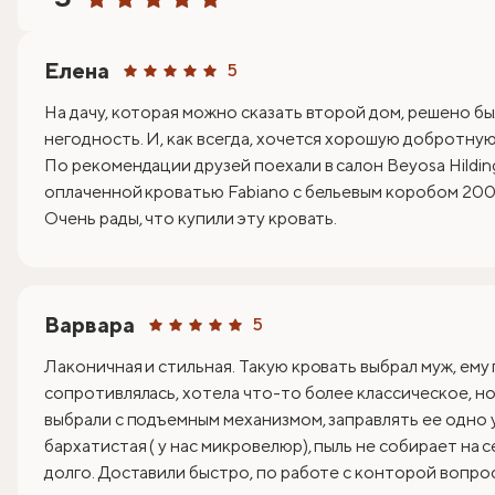
Елена
5
На дачу, которая можно сказать второй дом, решено бы
негодность. И, как всегда, хочется хорошую добротную 
По рекомендации друзей поехали в салон Beyosa Hildin
оплаченной кроватью Fabiano с бельевым коробом 200х
Очень рады, что купили эту кровать.
Варвара
5
Лаконичная и стильная. Такую кровать выбрал муж, ему
сопротивлялась, хотела что-то более классическое, но 
выбрали с подъемным механизмом, заправлять ее одно 
бархатистая ( у нас микровелюр), пыль не собирает на 
долго. Доставили быстро, по работе с конторой вопрос