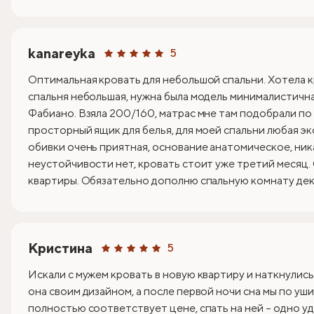
kanareyka
5
Оптимальная кровать для небольшой спальни. Хотела к
спальня небольшая, нужна была модель минималистична
Фабиано. Взяла 200/160, матрас мне там подобрали по
просторный ящик для белья, для моей спальни любая эк
обивки очень приятная, основание анатомическое, ник
неустойчивости нет, кровать стоит уже третий месяц.
квартиры. Обязательно дополню спальную комнату деко
Кристина
5
Искали с мужем кровать в новую квартиру и наткнулись
она своим дизайном, а после первой ночи сна мы по уши
полностью соответствует цене, спать на ней – одно уд