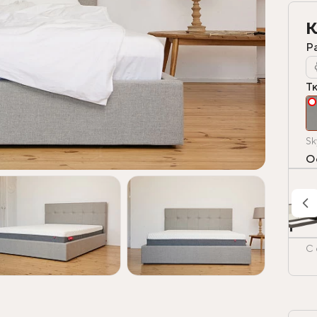
К
Р
Т
Sk
О
С 