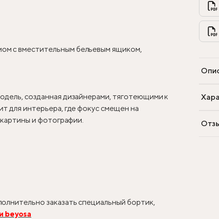
ом с вместительным бельевым ящиком,
Опи
одель, созданная дизайнерами, тяготеющими к
Хара
т для интерьера, где фокус смещен на
, картины и фотографии.
Отз
олнительно заказать специальный бортик,
и beyosa