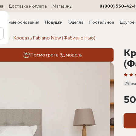
ия
Доставка и оплата
Магазины
8 (800) 550-42-1
ируемые основания
Подушки
Одеяла
Постельное
Другое
офт
Кровать Fabiano New (Фабиано Нью)
Кр
Посмотреть 3д модель
(Ф
79
по
50