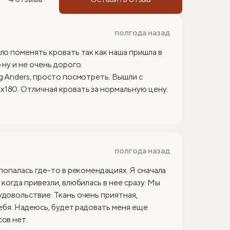
полгода назад
ло поменять кровать так как наша пришла в
ну и не очень дорого.
g Anders, просто посмотреть. Вышли с
180. Отличная кровать за нормальную цену.
полгода назад
 попалась где-то в рекомендациях. Я сначала
когда привезли, влюбилась в нее сразу. Мы
удовольствие. Ткань очень приятная,
себя. Надеюсь, будет радовать меня еще
ов нет.