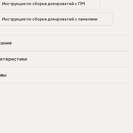
Инструкция по сборке для кроватей с ПМ            
Инструкция по сборке для кроватей с ламелями            
сание
ктеристики
ывы