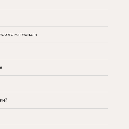
еского материала
е
ский