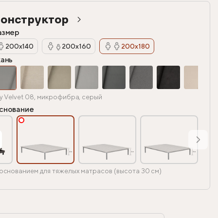
онструктор
азмер
200х140
200х160
200х180
кань
y Velvet 08, микрофибра, серый
снование
основанием для тяжелых матрасов (высота 30 см)