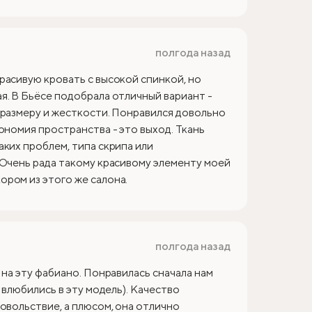
полгода назад
расивую кровать с высокой спинкой, но
я. В Бьёсе подобрала отличный вариант -
 размеру и жесткости. Понравился довольно
ономия пространства - это выход. Ткань
аких проблем, типа скрипа или
 Очень рада такому красивому элементу моей
ром из этого же салона.
полгода назад
 на эту фабиано. Понравилась сначала нам
 влюбились в эту модель). Качество
овольствие, а плюсом, она отлично