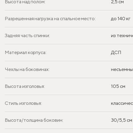
Высота над полом:
2,5 см
Разрешенная нагрузка на спальное место:
до 140 кг
Задняя часть спинки:
из технич
Материал корпуса:
ДСП
Чехлы на боковинах:
несъемны
Высота изголовья:
105 см
Стиль изголовья:
классиче
Высота/толщина боковин:
30/5,5 см