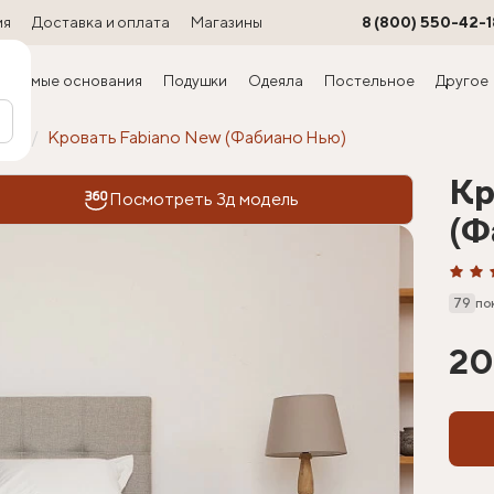
ия
Доставка и оплата
Магазины
8 (800) 550-42-1
ируемые основания
Подушки
Одеяла
Постельное
Другое
офт
Кровать Fabiano New (Фабиано Нью)
Кр
Посмотреть 3д модель
(Ф
79
по
20