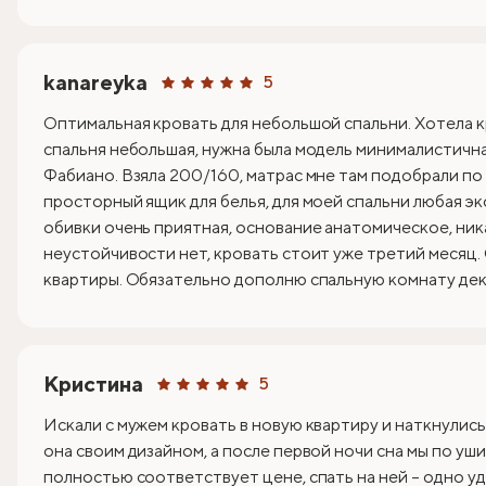
kanareyka
5
Оптимальная кровать для небольшой спальни. Хотела к
спальня небольшая, нужна была модель минималистична
Фабиано. Взяла 200/160, матрас мне там подобрали по
просторный ящик для белья, для моей спальни любая эк
обивки очень приятная, основание анатомическое, ник
неустойчивости нет, кровать стоит уже третий месяц.
квартиры. Обязательно дополню спальную комнату деко
Кристина
5
Искали с мужем кровать в новую квартиру и наткнулись
она своим дизайном, а после первой ночи сна мы по уши
полностью соответствует цене, спать на ней – одно уд