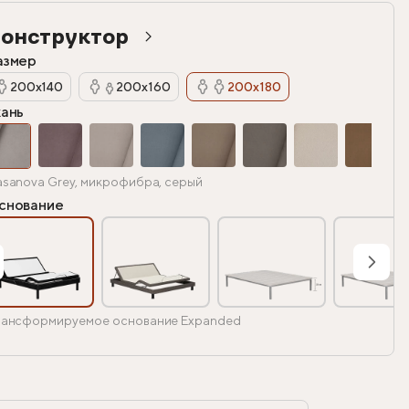
онструктор
азмер
200х140
200х160
200х180
кань
sanova Grey, микрофибра, серый
снование
ансформируемое основание Expanded