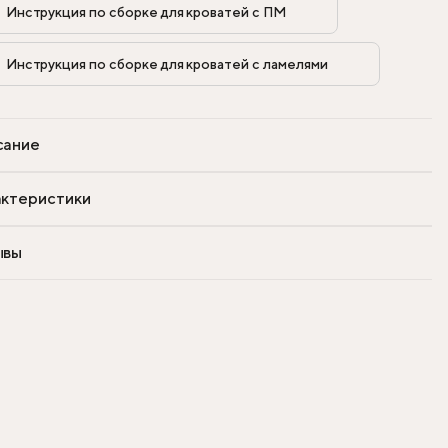
Инструкция по сборке для кроватей с ПМ            
Инструкция по сборке для кроватей с ламелями            
сание
ктеристики
ывы