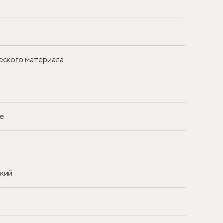
еского материала
е
ский