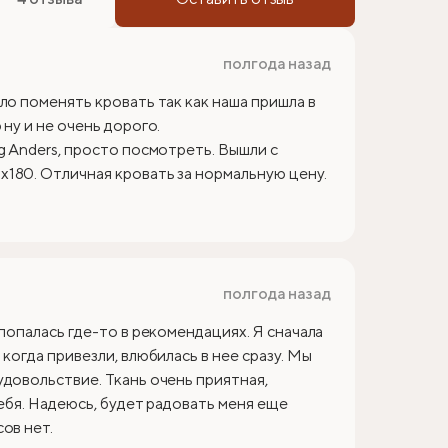
полгода назад
ло поменять кровать так как наша пришла в
ну и не очень дорого.
g Anders, просто посмотреть. Вышли с
180. Отличная кровать за нормальную цену.
полгода назад
 попалась где-то в рекомендациях. Я сначала
когда привезли, влюбилась в нее сразу. Мы
удовольствие. Ткань очень приятная,
себя. Надеюсь, будет радовать меня еще
ов нет.