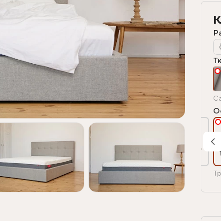
К
Р
Т
Ca
О
Тр