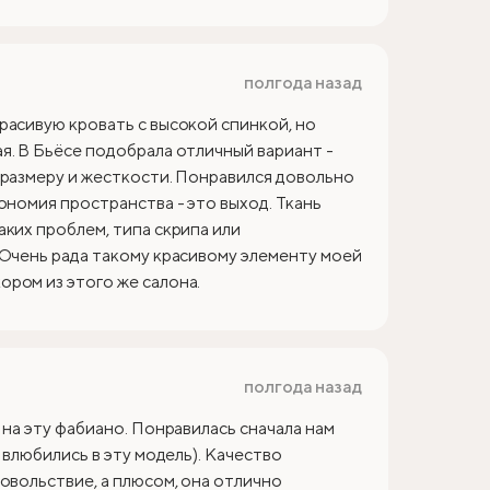
полгода назад
расивую кровать с высокой спинкой, но
я. В Бьёсе подобрала отличный вариант -
 размеру и жесткости. Понравился довольно
ономия пространства - это выход. Ткань
аких проблем, типа скрипа или
 Очень рада такому красивому элементу моей
ром из этого же салона.
полгода назад
 на эту фабиано. Понравилась сначала нам
 влюбились в эту модель). Качество
овольствие, а плюсом, она отлично