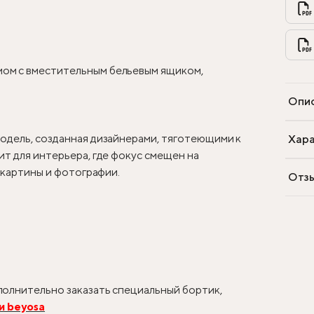
ом с вместительным бельевым ящиком,
Опи
одель, созданная дизайнерами, тяготеющими к
Хара
т для интерьера, где фокус смещен на
, картины и фотографии.
Отз
олнительно заказать специальный бортик,
и beyosa