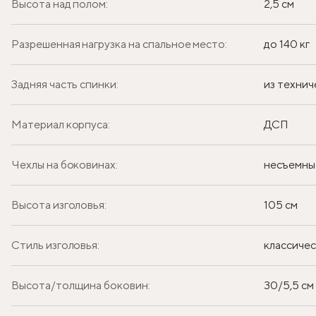
Высота над полом:
2,5 см
Разрешенная нагрузка на спальное место:
до 140 кг
Задняя часть спинки:
из технич
Материал корпуса:
ДСП
Чехлы на боковинах:
несъемны
Высота изголовья:
105 см
Стиль изголовья:
классиче
Высота/толщина боковин:
30/5,5 см