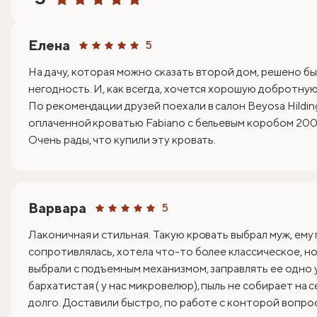
Елена
5
На дачу, которая можно сказать второй дом, решено бы
негодность. И, как всегда, хочется хорошую добротную 
По рекомендации друзей поехали в салон Beyosa Hildin
оплаченной кроватью Fabiano с бельевым коробом 200х
Очень рады, что купили эту кровать.
Варвара
5
Лаконичная и стильная. Такую кровать выбрал муж, ему
сопротивлялась, хотела что-то более классическое, но 
выбрали с подъемным механизмом, заправлять ее одно 
бархатистая ( у нас микровелюр), пыль не собирает на 
долго. Доставили быстро, по работе с конторой вопрос