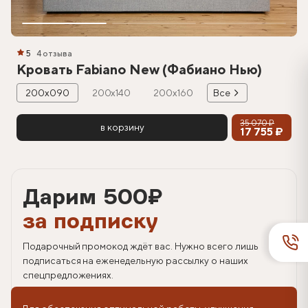
5
4 отзыва
Кровать Fabiano New (Фабиано Нью)
200х090
200х140
200х160
Все
35 070 ₽
в корзину
17 755 ₽
Дарим 500
₽
за подписку
Подарочный промокод ждёт вас. Нужно всего лишь
подписаться на еженедельную рассылку о наших
спецпредложениях.