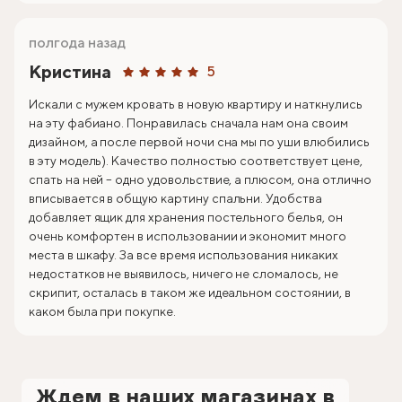
полгода назад
Кристина
5
Искали с мужем кровать в новую квартиру и наткнулись
на эту фабиано. Понравилась сначала нам она своим
дизайном, а после первой ночи сна мы по уши влюбились
в эту модель). Качество полностью соответствует цене,
спать на ней – одно удовольствие, а плюсом, она отлично
вписывается в общую картину спальни. Удобства
добавляет ящик для хранения постельного белья, он
очень комфортен в использовании и экономит много
места в шкафу. За все время использования никаких
недостатков не выявилось, ничего не сломалось, не
скрипит, осталась в таком же идеальном состоянии, в
каком была при покупке.
Ждем в наших магазинах в