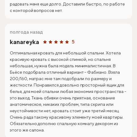
радовать меня еще долго. Доставили быстро, по работе
с конторой вопросов нет.
полгода назад
kanareyka
5
Оптимальная кровать для небольшой спальни. Хотела
красивую кровать с высокой спинкой, но спальня
небольшая, нужна была модель минималистичная. В
Бьёсе подобрала отличный вариант - Фабиано. Взяла
200/160, матрас мне там подобрали по размеру и
жесткости. Понравился довольно просторный ящик для
белья, для моей спальни любая экономия пространства -
это выход. Ткань обивки очень приятная, основание
анатомическое, никаких проблем, типа скрипа или
неустойчивости нет, кровать стоит уже третий месяц.
Очень рада такому красивому элементу моей квартиры.
Обязательно дополню спальную комнату декором из
этого же салона.