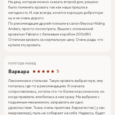
На дачу, которая можно сказать второй дом, решено
было поменять кровать так как наша пришла в
негодность. И, как всегда, хочется хорошую добротную
ну и не очень дорого.
По рекомендации друзей поехали в салон Beyosa Hilding
Anders, просто посмотреть. Вышли с оплаченной
кроватью Fabiano с бельевым коробом 200х180.
Отличная кровать за нормальную цену. Очень рады, что
купили эту кровать.
полгода назад
Варвара
5
Лаконичная и стильная. Такую кровать выбрал муж, ему
попалась где-то в рекомендациях. Я сначала
сопротивлялась, хотела что-то более классическое, но
когда привезли, влюбилась в нее сразу. Мы выбрали с
подъемным механизмом, заправлять ее одно
удовольствие. Ткань очень приятная, бархатистая ( у нас
микровелюр), пыль не собирает на себя. Надеюсь, будет