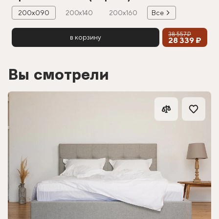
200х090
200х140
200х160
Все
38 557 ₽
в корзину
28 339 ₽
Вы смотрели