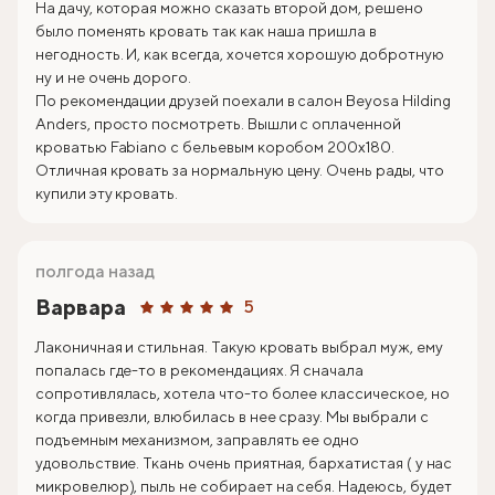
На дачу, которая можно сказать второй дом, решено
было поменять кровать так как наша пришла в
негодность. И, как всегда, хочется хорошую добротную
ну и не очень дорого.
По рекомендации друзей поехали в салон Beyosa Hilding
Anders, просто посмотреть. Вышли с оплаченной
кроватью Fabiano с бельевым коробом 200х180.
Отличная кровать за нормальную цену. Очень рады, что
купили эту кровать.
полгода назад
Варвара
5
Лаконичная и стильная. Такую кровать выбрал муж, ему
попалась где-то в рекомендациях. Я сначала
сопротивлялась, хотела что-то более классическое, но
когда привезли, влюбилась в нее сразу. Мы выбрали с
подъемным механизмом, заправлять ее одно
удовольствие. Ткань очень приятная, бархатистая ( у нас
микровелюр), пыль не собирает на себя. Надеюсь, будет