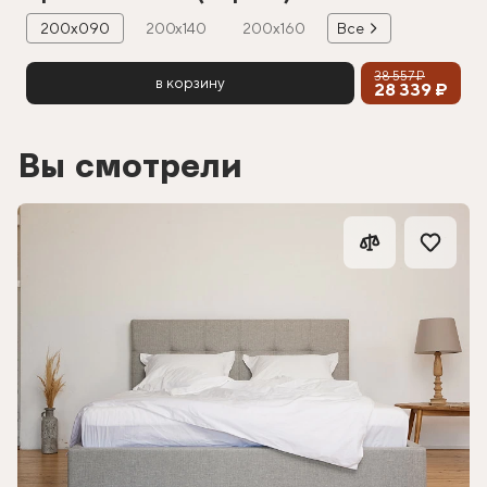
200х090
200х140
200х160
Все
38 557 ₽
в корзину
28 339 ₽
Вы смотрели