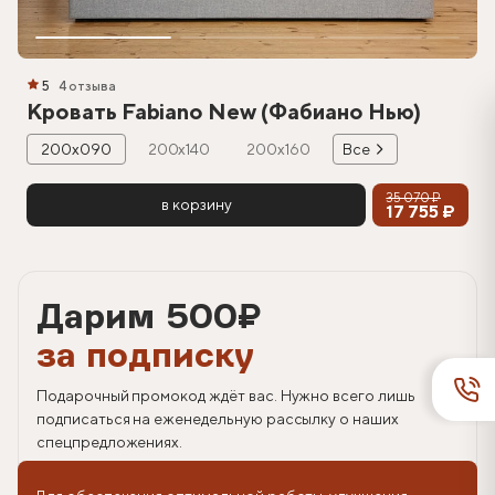
5
4 отзыва
Кровать Fabiano New (Фабиано Нью)
200х090
200х140
200х160
Все
35 070 ₽
в корзину
17 755 ₽
Дарим 500
₽
за подписку
Подарочный промокод ждёт вас. Нужно всего лишь
подписаться на еженедельную рассылку о наших
спецпредложениях.