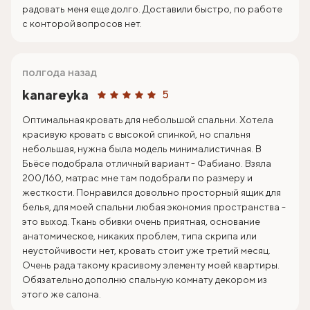
радовать меня еще долго. Доставили быстро, по работе
с конторой вопросов нет.
полгода назад
kanareyka
5
Оптимальная кровать для небольшой спальни. Хотела
красивую кровать с высокой спинкой, но спальня
небольшая, нужна была модель минималистичная. В
Бьёсе подобрала отличный вариант - Фабиано. Взяла
200/160, матрас мне там подобрали по размеру и
жесткости. Понравился довольно просторный ящик для
белья, для моей спальни любая экономия пространства -
это выход. Ткань обивки очень приятная, основание
анатомическое, никаких проблем, типа скрипа или
неустойчивости нет, кровать стоит уже третий месяц.
Очень рада такому красивому элементу моей квартиры.
Обязательно дополню спальную комнату декором из
этого же салона.