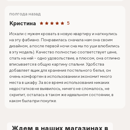
полгода назад
Кристина
5
Искали с мужем кровать в новую квартиру и наткнулись
на эту фабиано. Понравилась сначала нам она своим
дизайном, а после первой ночи сна мы по уши влюбились
в эту модель). Качество полностью соответствует цене,
спать на ней – одно удовольствие, а плюсом, она отлично
вписывается в общую картину спальни. Удобства
добавляет ящик для хранения постельного белья, он
очень комфортен в использовании и экономит много
места в шкафу. За все время использования никаких
недостатков не выявилось, ничего не сломалось, не
скрипит, осталась в таком же идеальном состоянии, в
каком была при покупке.
Ждем в наших магазинах в