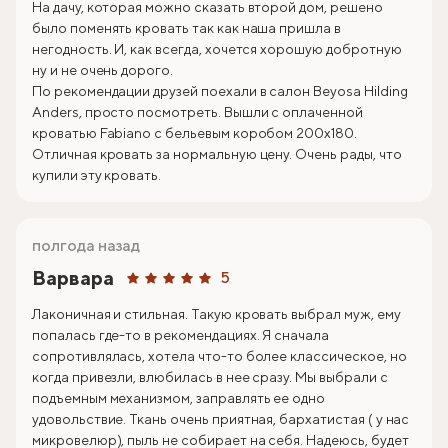
На дачу, которая можно сказать второй дом, решено
было поменять кровать так как наша пришла в
негодность. И, как всегда, хочется хорошую добротную
ну и не очень дорого.
По рекомендации друзей поехали в салон Beyosa Hilding
Anders, просто посмотреть. Вышли с оплаченной
кроватью Fabiano с бельевым коробом 200х180.
Отличная кровать за нормальную цену. Очень рады, что
купили эту кровать.
полгода назад
Варвара
5
Лаконичная и стильная. Такую кровать выбрал муж, ему
попалась где-то в рекомендациях. Я сначала
сопротивлялась, хотела что-то более классическое, но
когда привезли, влюбилась в нее сразу. Мы выбрали с
подъемным механизмом, заправлять ее одно
удовольствие. Ткань очень приятная, бархатистая ( у нас
микровелюр), пыль не собирает на себя. Надеюсь, будет