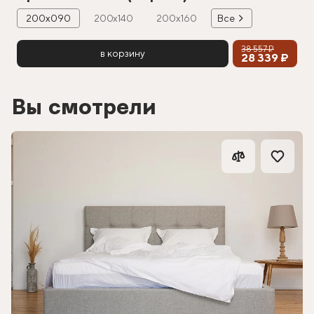
200х090
200х140
200х160
Все
38 557 ₽
в корзину
28 339 ₽
Вы смотрели