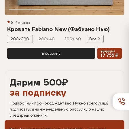
5
4 отзыва
Кровать Fabiano New (Фабиано Нью)
200х090
200х140
200х160
Все
35 070 ₽
в корзину
17 755 ₽
Дарим 500
₽
за подписку
Подарочный промокод ждёт вас. Нужно всего лишь
подписаться на еженедельную рассылку о наших
спецпредложениях.