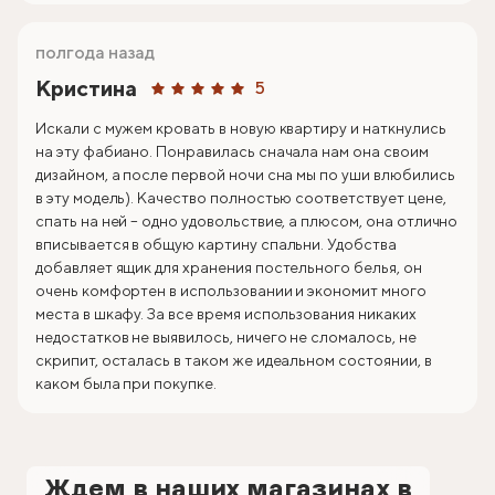
полгода назад
Кристина
5
Искали с мужем кровать в новую квартиру и наткнулись
на эту фабиано. Понравилась сначала нам она своим
дизайном, а после первой ночи сна мы по уши влюбились
в эту модель). Качество полностью соответствует цене,
спать на ней – одно удовольствие, а плюсом, она отлично
вписывается в общую картину спальни. Удобства
добавляет ящик для хранения постельного белья, он
очень комфортен в использовании и экономит много
места в шкафу. За все время использования никаких
недостатков не выявилось, ничего не сломалось, не
скрипит, осталась в таком же идеальном состоянии, в
каком была при покупке.
Ждем в наших магазинах в