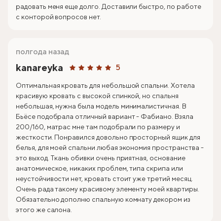
радовать меня еще долго. Доставили быстро, по работе
с конторой вопросов нет.
полгода назад
kanareyka
5
Оптимальная кровать для небольшой спальни. Хотела
красивую кровать с высокой спинкой, но спальня
небольшая, нужна была модель минималистичная. В
Бьёсе подобрала отличный вариант - Фабиано. Взяла
200/160, матрас мне там подобрали по размеру и
жесткости. Понравился довольно просторный ящик для
белья, для моей спальни любая экономия пространства -
это выход. Ткань обивки очень приятная, основание
анатомическое, никаких проблем, типа скрипа или
неустойчивости нет, кровать стоит уже третий месяц.
Очень рада такому красивому элементу моей квартиры.
Обязательно дополню спальную комнату декором из
этого же салона.