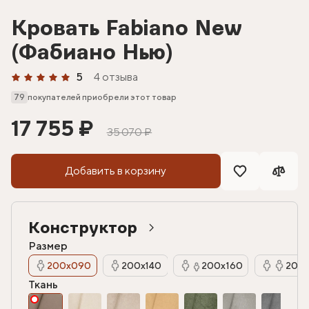
Кровать Fabiano New
(Фабиано Нью)
5
4 отзыва
79
покупателей приобрели этот товар
17 755 ₽
35 070 ₽
Добавить в корзину
Конструктор
Размер
200х090
200х140
200х160
200х
Ткань