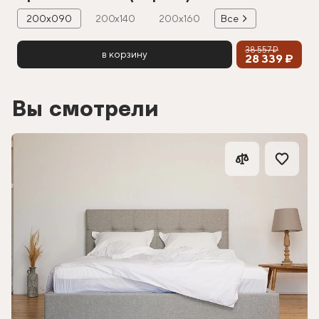
200х090
200х140
200х160
Все
38 557 ₽
в корзину
28 339 ₽
Вы смотрели