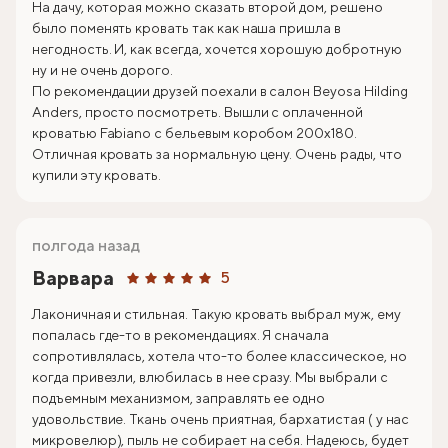
На дачу, которая можно сказать второй дом, решено
было поменять кровать так как наша пришла в
негодность. И, как всегда, хочется хорошую добротную
ну и не очень дорого.
По рекомендации друзей поехали в салон Beyosa Hilding
Anders, просто посмотреть. Вышли с оплаченной
кроватью Fabiano с бельевым коробом 200х180.
Отличная кровать за нормальную цену. Очень рады, что
купили эту кровать.
полгода назад
Варвара
5
Лаконичная и стильная. Такую кровать выбрал муж, ему
попалась где-то в рекомендациях. Я сначала
сопротивлялась, хотела что-то более классическое, но
когда привезли, влюбилась в нее сразу. Мы выбрали с
подъемным механизмом, заправлять ее одно
удовольствие. Ткань очень приятная, бархатистая ( у нас
микровелюр), пыль не собирает на себя. Надеюсь, будет