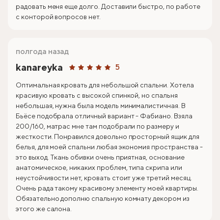
радовать меня еще долго. Доставили быстро, по работе
с конторой вопросов нет.
полгода назад
kanareyka
5
Оптимальная кровать для небольшой спальни. Хотела
красивую кровать с высокой спинкой, но спальня
небольшая, нужна была модель минималистичная. В
Бьёсе подобрала отличный вариант - Фабиано. Взяла
200/160, матрас мне там подобрали по размеру и
жесткости. Понравился довольно просторный ящик для
белья, для моей спальни любая экономия пространства -
это выход. Ткань обивки очень приятная, основание
анатомическое, никаких проблем, типа скрипа или
неустойчивости нет, кровать стоит уже третий месяц.
Очень рада такому красивому элементу моей квартиры.
Обязательно дополню спальную комнату декором из
этого же салона.