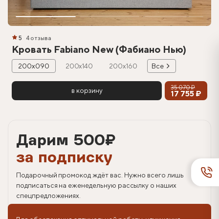
5
4 отзыва
Кровать Fabiano New (Фабиано Нью)
200х090
200х140
200х160
Все
35 070 ₽
в корзину
17 755 ₽
Дарим 500
₽
за подписку
Подарочный промокод ждёт вас. Нужно всего лишь
подписаться на еженедельную рассылку о наших
спецпредложениях.