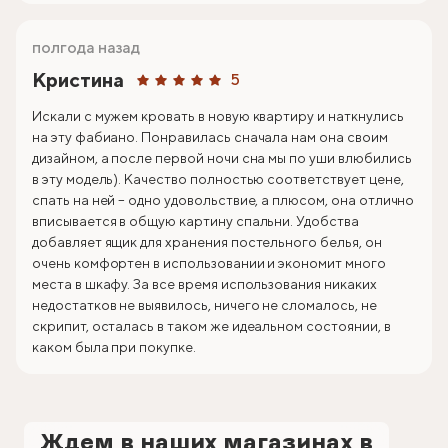
полгода назад
Кристина
5
Искали с мужем кровать в новую квартиру и наткнулись
на эту фабиано. Понравилась сначала нам она своим
дизайном, а после первой ночи сна мы по уши влюбились
в эту модель). Качество полностью соответствует цене,
спать на ней – одно удовольствие, а плюсом, она отлично
вписывается в общую картину спальни. Удобства
добавляет ящик для хранения постельного белья, он
очень комфортен в использовании и экономит много
места в шкафу. За все время использования никаких
недостатков не выявилось, ничего не сломалось, не
скрипит, осталась в таком же идеальном состоянии, в
каком была при покупке.
Ждем в наших магазинах в