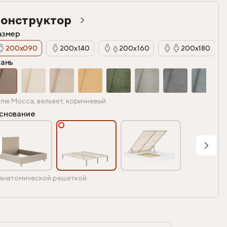
онструктор
азмер
200х090
200х140
200х160
200х180
кань
ime Mocca, вельвет, коричневый
снование
анатомической решеткой