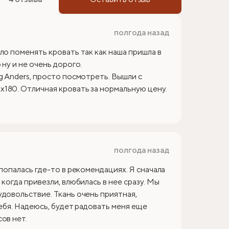
полгода назад
ло поменять кровать так как наша пришла в
ну и не очень дорого.
g Anders, просто посмотреть. Вышли с
180. Отличная кровать за нормальную цену.
полгода назад
 попалась где-то в рекомендациях. Я сначала
когда привезли, влюбилась в нее сразу. Мы
удовольствие. Ткань очень приятная,
себя. Надеюсь, будет радовать меня еще
ов нет.