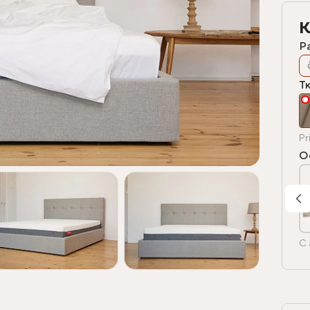
К
Р
Т
Pr
О
С 