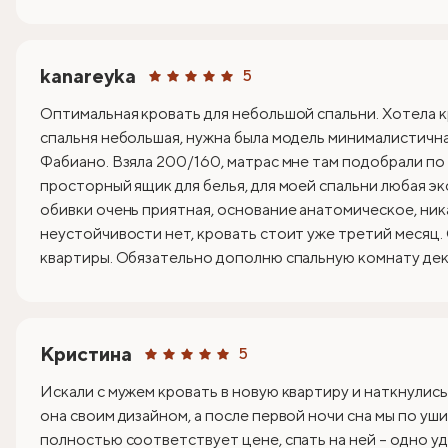
kanareyka
5
Оптимальная кровать для небольшой спальни. Хотела к
спальня небольшая, нужна была модель минималистична
Фабиано. Взяла 200/160, матрас мне там подобрали по
просторный ящик для белья, для моей спальни любая эк
обивки очень приятная, основание анатомическое, ник
неустойчивости нет, кровать стоит уже третий месяц.
квартиры. Обязательно дополню спальную комнату деко
Кристина
5
Искали с мужем кровать в новую квартиру и наткнулись
она своим дизайном, а после первой ночи сна мы по уши
полностью соответствует цене, спать на ней – одно уд