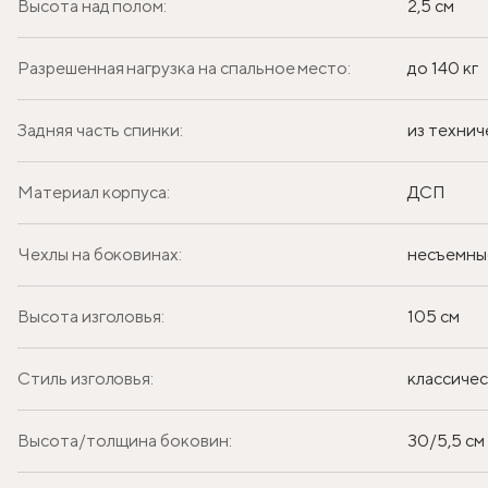
Высота над полом:
2,5 см
Разрешенная нагрузка на спальное место:
до 140 кг
Задняя часть спинки:
из технич
Материал корпуса:
ДСП
Чехлы на боковинах:
несъемны
Высота изголовья:
105 см
Стиль изголовья:
классиче
Высота/толщина боковин:
30/5,5 см