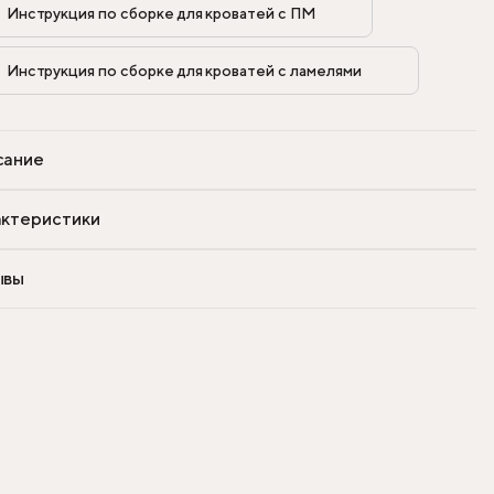
Инструкция по сборке для кроватей с ПМ            
Инструкция по сборке для кроватей с ламелями            
сание
ктеристики
ывы