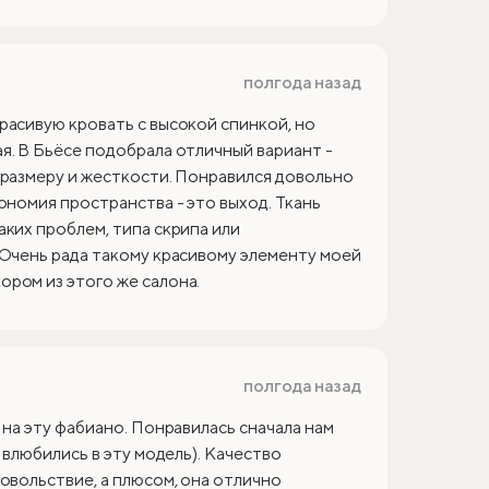
полгода назад
расивую кровать с высокой спинкой, но
я. В Бьёсе подобрала отличный вариант -
 размеру и жесткости. Понравился довольно
ономия пространства - это выход. Ткань
аких проблем, типа скрипа или
 Очень рада такому красивому элементу моей
ром из этого же салона.
полгода назад
 на эту фабиано. Понравилась сначала нам
 влюбились в эту модель). Качество
овольствие, а плюсом, она отлично