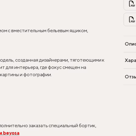
ом с вместительным бельевым ящиком,
Опи
одель, созданная дизайнерами, тяготеющими к
Хара
т для интерьера, где фокус смещен на
, картины и фотографии.
Отз
олнительно заказать специальный бортик,
и beyosa