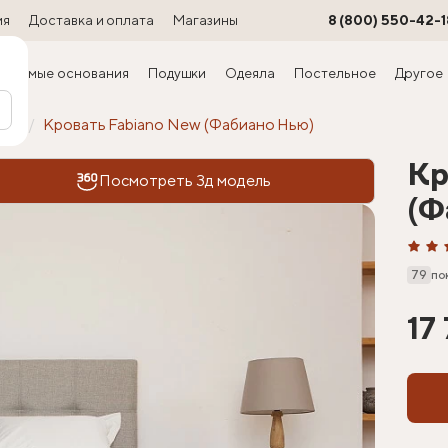
ия
Доставка и оплата
Магазины
8 (800) 550-42-1
ируемые основания
Подушки
Одеяла
Постельное
Другое
офт
Кровать Fabiano New (Фабиано Нью)
Кр
Посмотреть 3д модель
(Ф
79
по
17