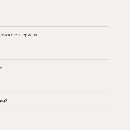
еского материала
е
ский