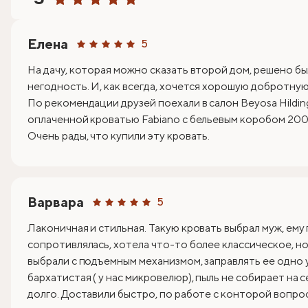
Елена
5
На дачу, которая можно сказать второй дом, решено бы
негодность. И, как всегда, хочется хорошую добротную 
По рекомендации друзей поехали в салон Beyosa Hildin
оплаченной кроватью Fabiano с бельевым коробом 200х
Очень рады, что купили эту кровать.
Варвара
5
Лаконичная и стильная. Такую кровать выбрал муж, ему
сопротивлялась, хотела что-то более классическое, но 
выбрали с подъемным механизмом, заправлять ее одно 
бархатистая ( у нас микровелюр), пыль не собирает на 
долго. Доставили быстро, по работе с конторой вопрос