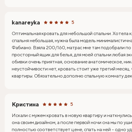
kanareyka
5
Оптимальная кровать для небольшой спальни. Хотела к
спальня небольшая, нужна была модель минималистична
Фабиано. Взяла 200/160, матрас мне там подобрали по
просторный ящик для белья, для моей спальни любая эк
обивки очень приятная, основание анатомическое, ник
неустойчивости нет, кровать стоит уже третий месяц.
квартиры. Обязательно дополню спальную комнату деко
Кристина
5
Искали с мужем кровать в новую квартиру и наткнулись
она своим дизайном, а после первой ночи сна мы по уши
полностью соответствует цене, спать на ней – одно уд