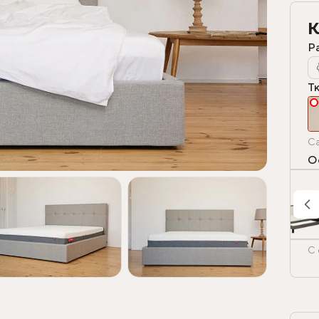
К
Р
Т
Ca
О
С 