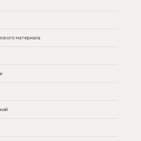
еского материала
е
ский