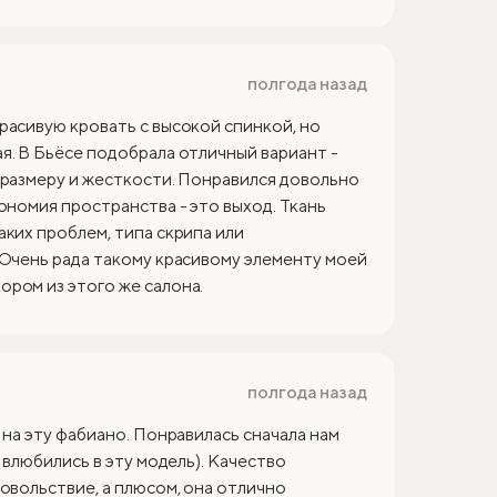
полгода назад
расивую кровать с высокой спинкой, но
я. В Бьёсе подобрала отличный вариант -
 размеру и жесткости. Понравился довольно
ономия пространства - это выход. Ткань
аких проблем, типа скрипа или
 Очень рада такому красивому элементу моей
ром из этого же салона.
полгода назад
 на эту фабиано. Понравилась сначала нам
 влюбились в эту модель). Качество
овольствие, а плюсом, она отлично