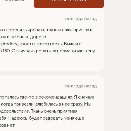
полгода назад
ло поменять кровать так как наша пришла в
ну и не очень дорого.
g Anders, просто посмотреть. Вышли с
180. Отличная кровать за нормальную цену.
полгода назад
 попалась где-то в рекомендациях. Я сначала
когда привезли, влюбилась в нее сразу. Мы
удовольствие. Ткань очень приятная,
себя. Надеюсь, будет радовать меня еще
ов нет.