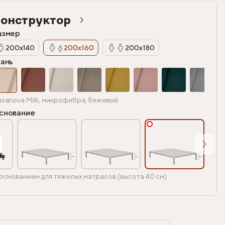
онструктор
азмер
200х140
200х160
200х180
кань
sanova Milk, микрофибра, бежевый
снование
основанием для тяжелых матрасов (высота 40 см)