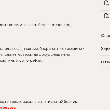
ом с вместительным бельевым ящиком,
Опи
одель, созданная дизайнерами, тяготеющими к
Хара
т для интерьера, где фокус смещен на
, картины и фотографии.
Отз
олнительно заказать специальный бортик,
и beyosa