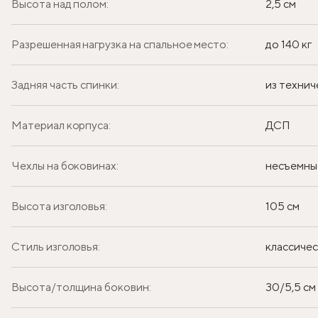
Высота над полом:
2,5 см
Разрешенная нагрузка на спальное место:
до 140 кг
Задняя часть спинки:
из технич
Материал корпуса:
ДСП
Чехлы на боковинах:
несъемны
Высота изголовья:
105 см
Стиль изголовья:
классиче
Высота/толщина боковин:
30/5,5 см