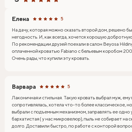
Елена
5
На дачу, которая можно сказать второй дом, решено бы
негодность. И, как всегда, хочется хорошую добротную 
По рекомендации друзей поехали в салон Beyosa Hildin
оплаченной кроватью Fabiano с бельевым коробом 200х
Очень рады, что купили эту кровать.
Варвара
5
Лаконичная и стильная. Такую кровать выбрал муж, ему
сопротивлялась, хотела что-то более классическое, но 
выбрали с подъемным механизмом, заправлять ее одно 
бархатистая ( у нас микровелюр), пыль не собирает на 
долго. Доставили быстро, по работе с конторой вопрос