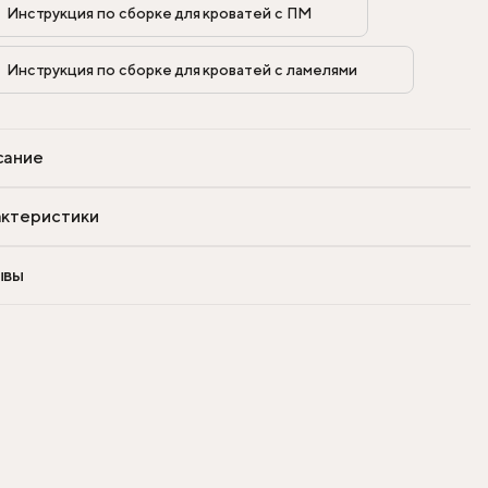
Инструкция по сборке для кроватей с ПМ            
Инструкция по сборке для кроватей с ламелями            
сание
ктеристики
ывы