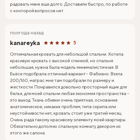
радовать меня еще долго. Доставили быстро, по работе
с конторой вопросов нет.
полгода назад
kanareyka
5
Оптимальная кровать для небольшой спальни. Хотела
красивую кровать с высокой спинкой, но спальня
небольшая, нужна была модель минималистичная. В
Бьёсе подобрала отличный вариант - Фабиано. Взяла
200/160, матрас мне там подобрали по размеру и
жесткости. Понравился довольно просторный ящик для
белья, для моей спальни любая экономия пространства -
это выход. Ткань обивки очень приятная, основание
анатомическое, никаких проблем, типа скрипа или
неустойчивости нет, кровать стоит уже третий месяц.
Очень рада такому красивому элементу моей квартиры.
Обязательно дополню спальную комнату декором из
этого же салона.