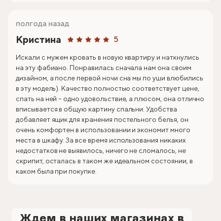
полгода назад
Кристина
5
Искали с мужем кровать в новую квартиру и наткнулись
на эту фабиано. Понравилась сначала нам она своим
дизайном, а после первой ночи сна мы по уши влюбились
в эту модель). Качество полностью соответствует цене,
спать на ней – одно удовольствие, а плюсом, она отлично
вписывается в общую картину спальни. Удобства
добавляет ящик для хранения постельного белья, он
очень комфортен в использовании и экономит много
места в шкафу. За все время использования никаких
недостатков не выявилось, ничего не сломалось, не
скрипит, осталась в таком же идеальном состоянии, в
каком была при покупке.
Ждем в наших магазинах в