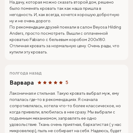
На дачу, которая можно сказать второй дом, решено
было поменять кровать так как наша пришла в
негодность. И, как всегда, хочется хорошую добротную
ну и не очень дорого.
По рекомендации друзей поехали в салон Beyosa Hilding
Anders, просто посмотреть. Вышли с оплаченной
кроватью Fabiano с бельевым коробом 200х180.
Отличная кровать за нормальную цену. Очень рады, что
купили эту кровать.
полгода назад
Варвара
5
Лаконичная и стильная. Такую кровать выбрал муж, ему
попалась где-то в рекомендациях. Я сначала
сопротивлялась, хотела что-то более классическое, но
когда привезли, влюбилась в нее сразу. Мы выбрали с
подъемным механизмом, заправлять ее одно
удовольствие. Ткань очень приятная, бархатистая ( у нас
микровелюр), пыль не собирает на себя. Надеюсь, будет