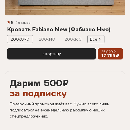
5
4 отзыва
Кровать Fabiano New (Фабиано Нью)
200х090
200х140
200х160
Все
35 070 ₽
в корзину
17 755 ₽
Дарим 500
₽
за подписку
Подарочный промокод ждёт вас. Нужно всего лишь
подписаться на еженедельную рассылку о наших
спецпредложениях.