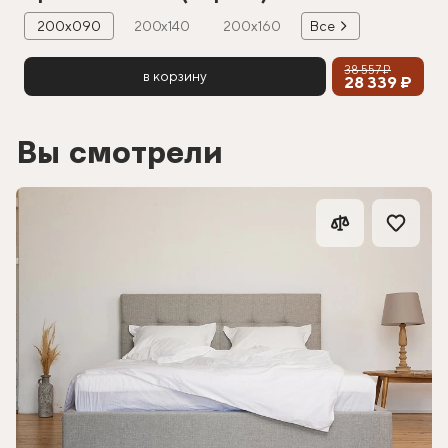
200х090
200х140
200х160
Все
38 557 ₽
в корзину
28 339 ₽
Вы смотрели