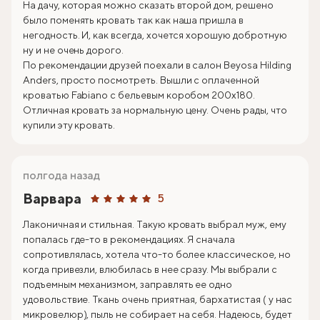
На дачу, которая можно сказать второй дом, решено
было поменять кровать так как наша пришла в
негодность. И, как всегда, хочется хорошую добротную
ну и не очень дорого.
По рекомендации друзей поехали в салон Beyosa Hilding
Anders, просто посмотреть. Вышли с оплаченной
кроватью Fabiano с бельевым коробом 200х180.
Отличная кровать за нормальную цену. Очень рады, что
купили эту кровать.
полгода назад
Варвара
5
Лаконичная и стильная. Такую кровать выбрал муж, ему
попалась где-то в рекомендациях. Я сначала
сопротивлялась, хотела что-то более классическое, но
когда привезли, влюбилась в нее сразу. Мы выбрали с
подъемным механизмом, заправлять ее одно
удовольствие. Ткань очень приятная, бархатистая ( у нас
микровелюр), пыль не собирает на себя. Надеюсь, будет