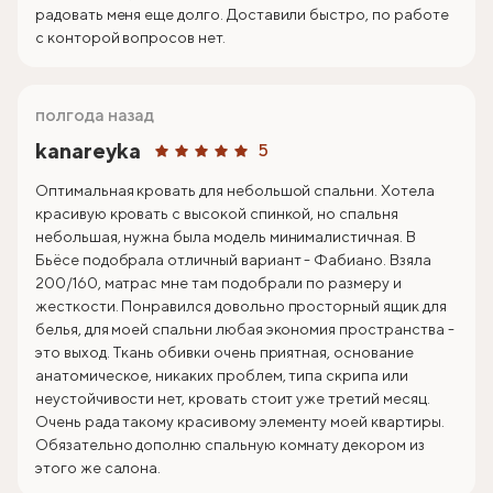
радовать меня еще долго. Доставили быстро, по работе
с конторой вопросов нет.
полгода назад
kanareyka
5
Оптимальная кровать для небольшой спальни. Хотела
красивую кровать с высокой спинкой, но спальня
небольшая, нужна была модель минималистичная. В
Бьёсе подобрала отличный вариант - Фабиано. Взяла
200/160, матрас мне там подобрали по размеру и
жесткости. Понравился довольно просторный ящик для
белья, для моей спальни любая экономия пространства -
это выход. Ткань обивки очень приятная, основание
анатомическое, никаких проблем, типа скрипа или
неустойчивости нет, кровать стоит уже третий месяц.
Очень рада такому красивому элементу моей квартиры.
Обязательно дополню спальную комнату декором из
этого же салона.