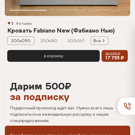
5
4 отзыва
Кровать Fabiano New (Фабиано Нью)
200х090
200х140
200х160
Все
35 070 ₽
в корзину
17 755 ₽
Дарим 500
₽
за подписку
Подарочный промокод ждёт вас. Нужно всего лишь
подписаться на еженедельную рассылку о наших
спецпредложениях.