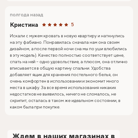
полгода назад
Кристина
5
Искали с мужем кровать в новую квартиру и наткнулись
на эту фабиано. Понравилась сначала нам она своим
дизайном, а после первой ночи сна мы по уши влюбились
в эту модель). Качество полностью соответствует цене,
спать на ней – одно удовольствие, а плюсом, она отлично
вписывается в общую картину спальни. Удобства
добавляет ящик для хранения постельного белья, он
очень комфортен в использовании и экономит много
места в шкафу. За все время использования никаких
недостатков не выявилось, ничего не сломалось, не
скрипит, осталась в таком же идеальном состоянии, в
каком была при покупке.
Ждем в наших магазинах в