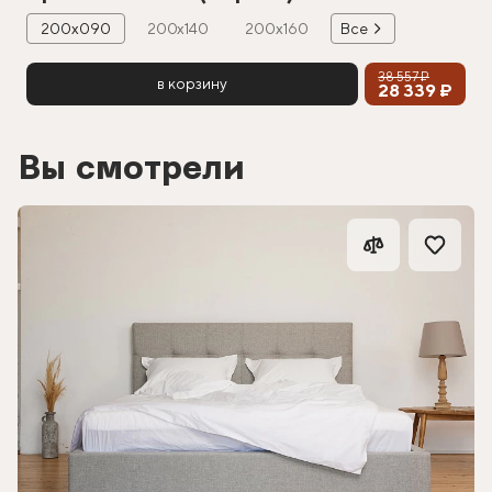
200х090
200х140
200х160
Все
38 557 ₽
в корзину
28 339 ₽
Вы смотрели