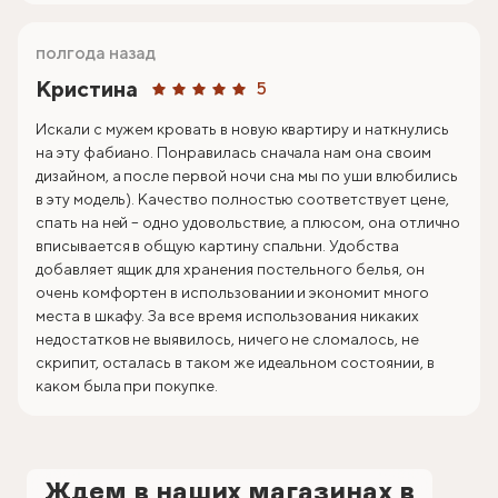
полгода назад
Кристина
5
Искали с мужем кровать в новую квартиру и наткнулись
на эту фабиано. Понравилась сначала нам она своим
дизайном, а после первой ночи сна мы по уши влюбились
в эту модель). Качество полностью соответствует цене,
спать на ней – одно удовольствие, а плюсом, она отлично
вписывается в общую картину спальни. Удобства
добавляет ящик для хранения постельного белья, он
очень комфортен в использовании и экономит много
места в шкафу. За все время использования никаких
недостатков не выявилось, ничего не сломалось, не
скрипит, осталась в таком же идеальном состоянии, в
каком была при покупке.
Ждем в наших магазинах в