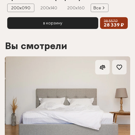
200х090
200х140
200х160
Все
38 557 ₽
в корзину
28 339 ₽
Вы смотрели