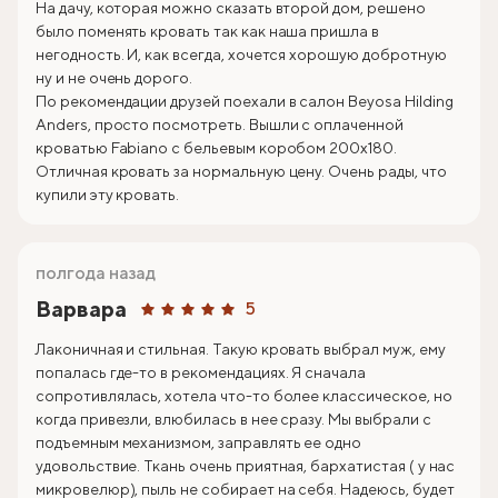
На дачу, которая можно сказать второй дом, решено
было поменять кровать так как наша пришла в
негодность. И, как всегда, хочется хорошую добротную
ну и не очень дорого.
По рекомендации друзей поехали в салон Beyosa Hilding
Anders, просто посмотреть. Вышли с оплаченной
кроватью Fabiano с бельевым коробом 200х180.
Отличная кровать за нормальную цену. Очень рады, что
купили эту кровать.
полгода назад
Варвара
5
Лаконичная и стильная. Такую кровать выбрал муж, ему
попалась где-то в рекомендациях. Я сначала
сопротивлялась, хотела что-то более классическое, но
когда привезли, влюбилась в нее сразу. Мы выбрали с
подъемным механизмом, заправлять ее одно
удовольствие. Ткань очень приятная, бархатистая ( у нас
микровелюр), пыль не собирает на себя. Надеюсь, будет