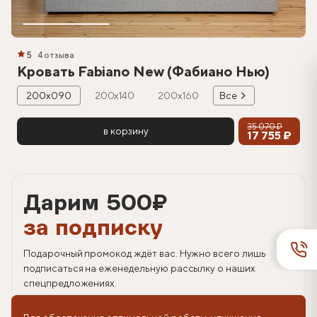
5
4 отзыва
Кровать Fabiano New (Фабиано Нью)
200х090
200х140
200х160
Все
35 070 ₽
в корзину
17 755 ₽
Дарим 500
₽
за подписку
Подарочный промокод ждёт вас. Нужно всего лишь
подписаться на еженедельную рассылку о наших
спецпредложениях.