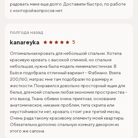
радовать меня еще долго. Доставили быстро, по работе
с конторой вопросов нет.
полгода назад
kanareyka
5
Оптимальная кровать для небольшой спальни. Хотела
красивую кровать с высокой спинкой, но спальня
небольшая, нужна была модель минималистичная. В
Бьёсе подобрала отличный вариант - Фабиано. Взяла
200/160, матрас мне там подобрали по размеру и
жесткости. Понравился довольно просторный ящик для
белья, для моей спальни любая экономия пространства -
это выход. Ткань обивки очень приятная, основание
анатомическое, никаких проблем, типа скрипа или
неустойчивости нет, кровать стоит уже третий месяц.
Очень рада такому красивому элементу моей квартиры.
Обязательно дополню спальную комнату декором из
этого же салона.