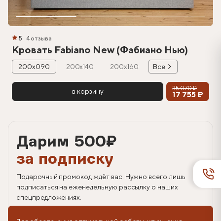
5
4 отзыва
Кровать Fabiano New (Фабиано Нью)
200х090
200х140
200х160
Все
35 070 ₽
в корзину
17 755 ₽
Дарим 500
₽
за подписку
Подарочный промокод ждёт вас. Нужно всего лишь
подписаться на еженедельную рассылку о наших
спецпредложениях.