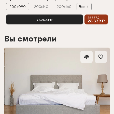
200х090
200х140
200х160
Все
38 557 ₽
в корзину
28 339 ₽
Вы смотрели