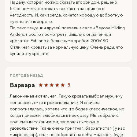
На дачу, которая можно сказать второй дом, решено
было поменять кровать так как наша пришла в
негодность. И, как всегда, хочется хорошую добротную
ну и не очень дорого.
По рекомендации друзей поехали в салон Beyosa Hilding
Anders, просто посмотреть. Вышли с оплаченной
кроватью Fabiano с бельевым коробом 200х180.
Отличная кровать за нормальную цену. Очень рады, что
купили эту кровать.
полгода назад
Варвара
5
Лаконичная и стильная. Такую кровать выбрал муж, ему
попалась где-то в рекомендациях. Я сначала
сопротивлялась, хотела что-то более классическое, но
когда привезли, влюбилась в нее сразу. Мы выбрали с
подъемным механизмом, заправлять ее одно
удовольствие. Ткань очень приятная, бархатистая ( у нас
микровелюр), пыль не собирает на себя. Надеюсь, будет