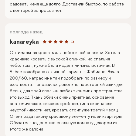
радовать меня еще долго. Доставили быстро, по работе
с конторой вопросов нет.
полгода назад
kanareyka
5
Оптимальная кровать для небольшой спальни. Хотела
красивую кровать с высокой спинкой, но спальня
небольшая, нужна была модель минималистичная. В
Бьёсе подобрала отличный вариант - Фабиано. Взяла
200/160, матрас мне там подобрали по размеру и
жесткости. Понравился довольно просторный ящик для
белья, для моей спальни любая экономия пространства -
это выход. Ткань обивки очень приятная, основание
анатомическое, никаких проблем, типа скрипа или
неустойчивости нет, кровать стоит уже третий месяц.
Очень рада такому красивому элементу моей квартиры.
Обязательно дополню спальную комнату декором из
этого же салона.