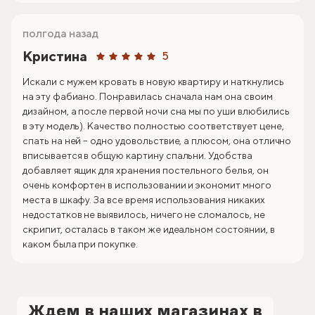
полгода назад
Кристина
5
Искали с мужем кровать в новую квартиру и наткнулись
на эту фабиано. Понравилась сначала нам она своим
дизайном, а после первой ночи сна мы по уши влюбились
в эту модель). Качество полностью соответствует цене,
спать на ней – одно удовольствие, а плюсом, она отлично
вписывается в общую картину спальни. Удобства
добавляет ящик для хранения постельного белья, он
очень комфортен в использовании и экономит много
места в шкафу. За все время использования никаких
недостатков не выявилось, ничего не сломалось, не
скрипит, осталась в таком же идеальном состоянии, в
каком была при покупке.
Ждем в наших магазинах в