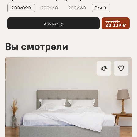
200х090
200х140
200х160
Все
38 557 ₽
в корзину
28 339 ₽
Вы смотрели