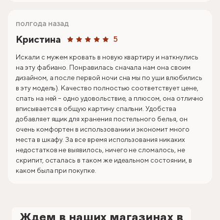
полгода назад
Кристина
5
Искали с мужем кровать в новую квартиру и наткнулись
на эту фабиано. Понравилась сначала нам она своим
дизайном, а после первой ночи сна мы по уши влюбились
в эту модель). Качество полностью соответствует цене,
спать на ней – одно удовольствие, а плюсом, она отлично
вписывается в общую картину спальни. Удобства
добавляет ящик для хранения постельного белья, он
очень комфортен в использовании и экономит много
места в шкафу. За все время использования никаких
недостатков не выявилось, ничего не сломалось, не
скрипит, осталась в таком же идеальном состоянии, в
каком была при покупке.
Ждем в наших магазинах в