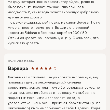
На дачу, которая можно сказать второй дом, решено
было поменять кровать так как наша пришла в
негодность. И, как всегда, хочется хорошую добротную
ну и не очень дорого.
По рекомендации друзей поехали в салон Beyosa Hilding
Anders, просто посмотреть. Вышли с оплаченной
кроватью Fabiano с бельевым коробом 200х180.
Отличная кровать за нормальную цену. Очень рады, что
купили эту кровать.
полгода назад
Варвара
5
Лаконичная и стильная. Такую кровать выбрал муж, ему
попалась где-то в рекомендациях. Я сначала
сопротивлялась, хотела что-то более классическое, но
когда привезли, влюбилась в нее сразу. Мы выбрали с
подъемным механизмом, заправлять ее одно
удовольствие. Ткань очень приятная, бархатистая ( у нас
микровелюр), пыль не собирает на себя. Надеюсь, будет