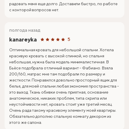
радовать меня еще долго. Доставили быстро, по работе
с конторой вопросов нет.
полгода назад
kanareyka
5
Оптимальная кровать для небольшой спальни. Хотела
красивую кровать с высокой спинкой, но спальня
небольшая, нужна была модель минималистичная. В
Бьёсе подобрала отличный вариант - Фабиано. Взяла
200/160, матрас мне там подобрали по размеру и
жесткости. Понравился довольно просторный ящик для
белья, для моей спальни любая экономия пространства -
это выход. Ткань обивки очень приятная, основание
анатомическое, никаких проблем, типа скрипа или
неустойчивости нет, кровать стоит уже третий месяц.
Очень рада такому красивому элементу моей квартиры.
Обязательно дополню спальную комнату декором из
этого же салона.