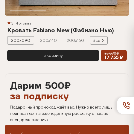
5
4 отзыва
Кровать Fabiano New (Фабиано Нью)
200х090
200х140
200х160
Все
35 070 ₽
в корзину
17 755 ₽
Дарим 500
₽
за подписку
Подарочный промокод ждёт вас. Нужно всего лишь
подписаться на еженедельную рассылку о наших
спецпредложениях.