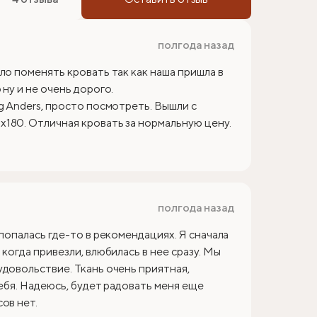
полгода назад
ло поменять кровать так как наша пришла в
ну и не очень дорого.
g Anders, просто посмотреть. Вышли с
180. Отличная кровать за нормальную цену.
полгода назад
 попалась где-то в рекомендациях. Я сначала
когда привезли, влюбилась в нее сразу. Мы
удовольствие. Ткань очень приятная,
себя. Надеюсь, будет радовать меня еще
ов нет.