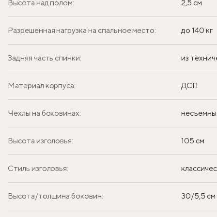
Высота над полом:
2,5 см
Разрешенная нагрузка на спальное место:
до 140 кг
Задняя часть спинки:
из технич
Материал корпуса:
ДСП
Чехлы на боковинах:
несъемны
Высота изголовья:
105 см
Стиль изголовья:
классиче
Высота/толщина боковин:
30/5,5 см