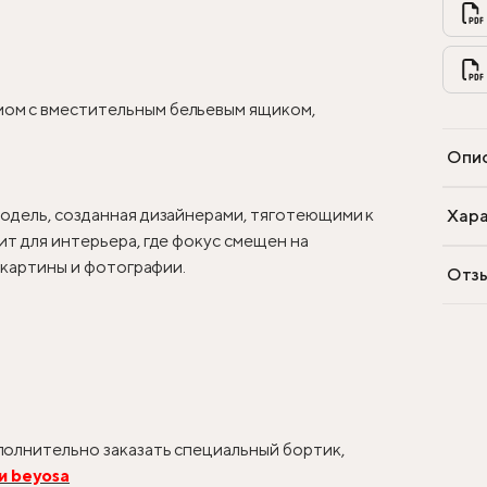
ом с вместительным бельевым ящиком,
Опи
одель, созданная дизайнерами, тяготеющими к
Хара
т для интерьера, где фокус смещен на
, картины и фотографии.
Отз
олнительно заказать специальный бортик,
и beyosa