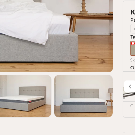
К
Р
Т
Sk
О
С 