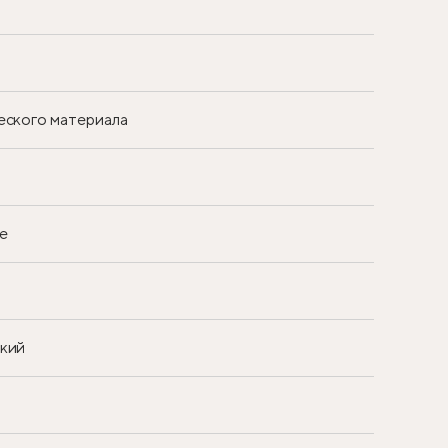
еского материала
е
ский