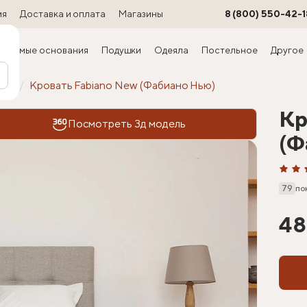
ия
Доставка и оплата
Магазины
8 (800) 550-42-1
ируемые основания
Подушки
Одеяла
Постельное
Другое
офт
Кровать Fabiano New (Фабиано Нью)
Кр
Посмотреть 3д модель
(Ф
79
по
48