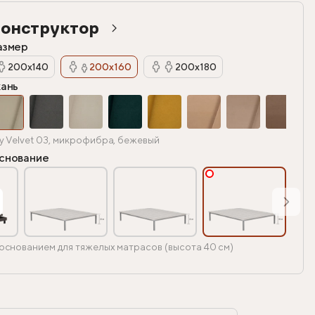
онструктор
азмер
200х140
200х160
200х180
кань
y Velvet 03, микрофибра, бежевый
снование
основанием для тяжелых матрасов (высота 40 см)