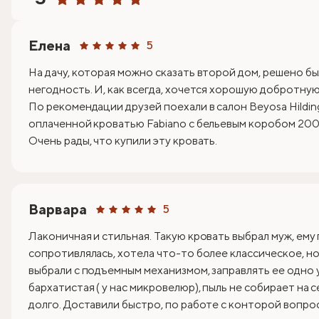
Елена
5
На дачу, которая можно сказать второй дом, решено бы
негодность. И, как всегда, хочется хорошую добротную 
По рекомендации друзей поехали в салон Beyosa Hildin
оплаченной кроватью Fabiano с бельевым коробом 200х
Очень рады, что купили эту кровать.
Варвара
5
Лаконичная и стильная. Такую кровать выбрал муж, ему
сопротивлялась, хотела что-то более классическое, но 
выбрали с подъемным механизмом, заправлять ее одно 
бархатистая ( у нас микровелюр), пыль не собирает на 
долго. Доставили быстро, по работе с конторой вопрос