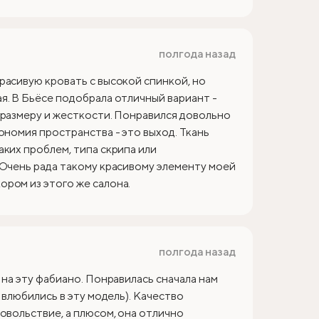
полгода назад
расивую кровать с высокой спинкой, но
я. В Бьёсе подобрала отличный вариант -
 размеру и жесткости. Понравился довольно
ономия пространства - это выход. Ткань
аких проблем, типа скрипа или
 Очень рада такому красивому элементу моей
ром из этого же салона.
полгода назад
 на эту фабиано. Понравилась сначала нам
 влюбились в эту модель). Качество
овольствие, а плюсом, она отлично