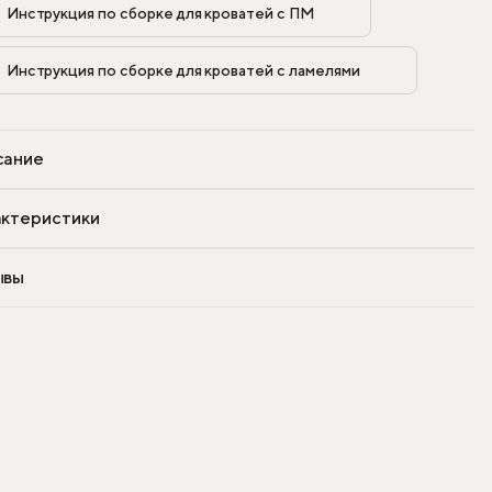
Инструкция по сборке для кроватей с ПМ            
Инструкция по сборке для кроватей с ламелями            
сание
ктеристики
ывы