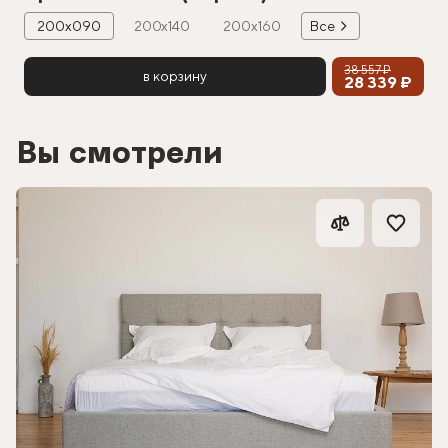
200х090
200х140
200х160
Все
38 557 ₽
в корзину
28 339 ₽
Вы смотрели