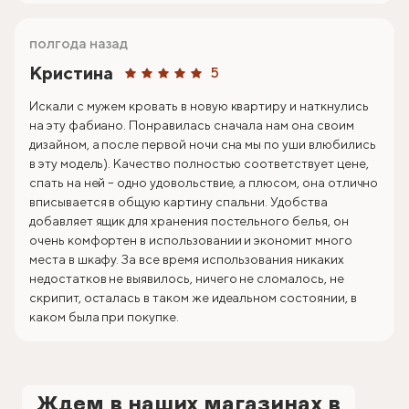
полгода назад
Кристина
5
Искали с мужем кровать в новую квартиру и наткнулись
на эту фабиано. Понравилась сначала нам она своим
дизайном, а после первой ночи сна мы по уши влюбились
в эту модель). Качество полностью соответствует цене,
спать на ней – одно удовольствие, а плюсом, она отлично
вписывается в общую картину спальни. Удобства
добавляет ящик для хранения постельного белья, он
очень комфортен в использовании и экономит много
места в шкафу. За все время использования никаких
недостатков не выявилось, ничего не сломалось, не
скрипит, осталась в таком же идеальном состоянии, в
каком была при покупке.
Ждем в наших магазинах в