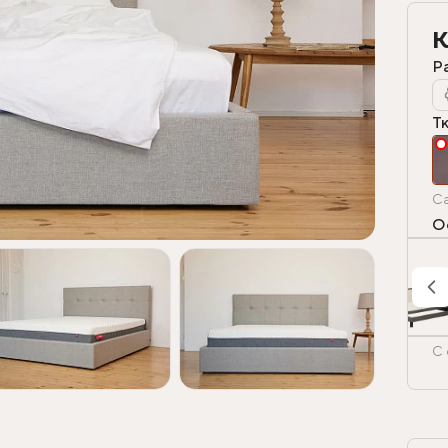
К
Р
Т
Ca
О
С 