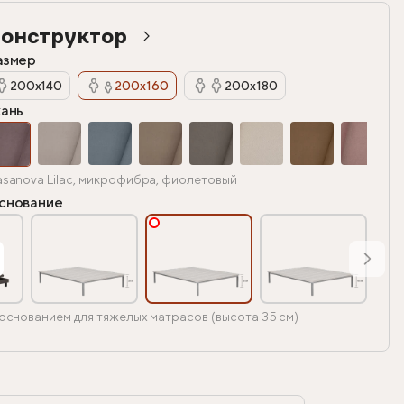
онструктор
азмер
200х140
200х160
200х180
кань
sanova Lilac, микрофибра, фиолетовый
снование
основанием для тяжелых матрасов (высота 35 см)