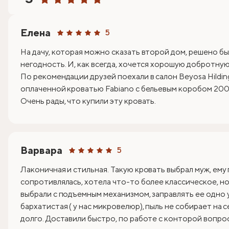
Елена
5
На дачу, которая можно сказать второй дом, решено бы
негодность. И, как всегда, хочется хорошую добротную 
По рекомендации друзей поехали в салон Beyosa Hildin
оплаченной кроватью Fabiano с бельевым коробом 200х
Очень рады, что купили эту кровать.
Варвара
5
Лаконичная и стильная. Такую кровать выбрал муж, ему
сопротивлялась, хотела что-то более классическое, но 
выбрали с подъемным механизмом, заправлять ее одно 
бархатистая ( у нас микровелюр), пыль не собирает на 
долго. Доставили быстро, по работе с конторой вопрос