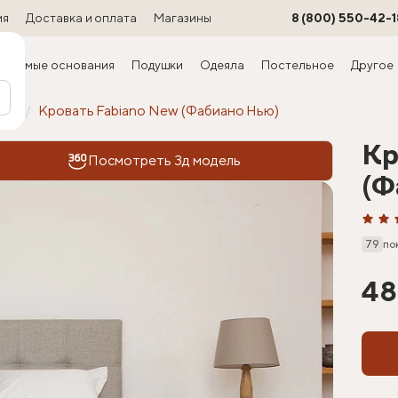
ия
Доставка и оплата
Магазины
8 (800) 550-42-1
ируемые основания
Подушки
Одеяла
Постельное
Другое
офт
Кровать Fabiano New (Фабиано Нью)
Кр
Посмотреть 3д модель
(Ф
79
по
48