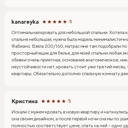
kanareyka
5
Оптимальная кровать для небольшой спальни. Хотела к
спальня небольшая, нужна была модель минималистична
Фабиано. Взяла 200/160, матрас мне там подобрали по
просторный ящик для белья, для моей спальни любая эк
обивки очень приятная, основание анатомическое, ник
неустойчивости нет, кровать стоит уже третий месяц.
квартиры. Обязательно дополню спальную комнату деко
Кристина
5
Искали с мужем кровать в новую квартиру и наткнулись
она своим дизайном, а после первой ночи сна мы по уши
полностью соответствует цене, спать на ней – одно уд