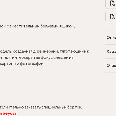
ом с вместительным бельевым ящиком,
Опи
одель, созданная дизайнерами, тяготеющими к
Хара
т для интерьера, где фокус смещен на
, картины и фотографии.
Отз
олнительно заказать специальный бортик,
и beyosa