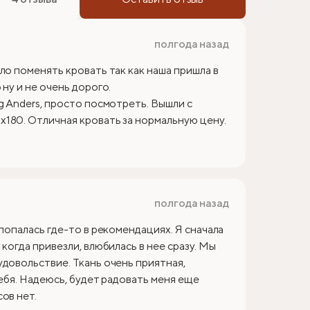
полгода назад
ло поменять кровать так как наша пришла в
ну и не очень дорого.
g Anders, просто посмотреть. Вышли с
180. Отличная кровать за нормальную цену.
полгода назад
 попалась где-то в рекомендациях. Я сначала
когда привезли, влюбилась в нее сразу. Мы
удовольствие. Ткань очень приятная,
себя. Надеюсь, будет радовать меня еще
ов нет.