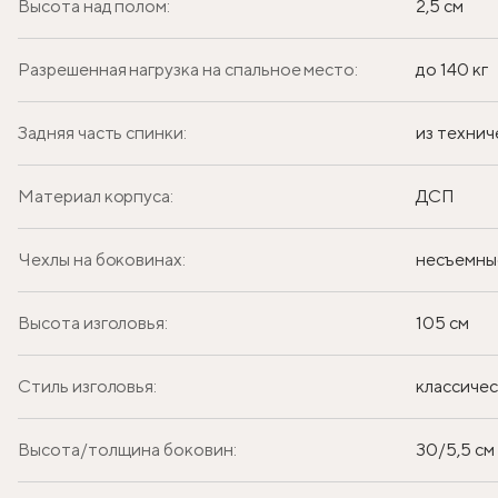
Высота над полом:
2,5 см
Разрешенная нагрузка на спальное место:
до 140 кг
Задняя часть спинки:
из технич
Материал корпуса:
ДСП
Чехлы на боковинах:
несъемны
Высота изголовья:
105 см
Стиль изголовья:
классиче
Высота/толщина боковин:
30/5,5 см