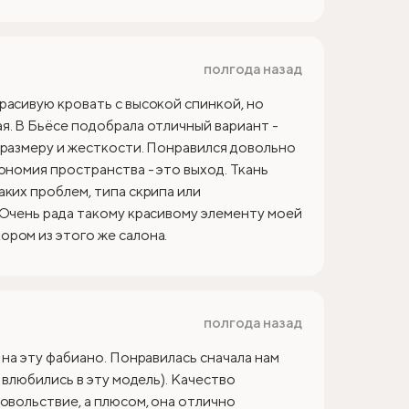
полгода назад
расивую кровать с высокой спинкой, но
я. В Бьёсе подобрала отличный вариант -
 размеру и жесткости. Понравился довольно
ономия пространства - это выход. Ткань
аких проблем, типа скрипа или
 Очень рада такому красивому элементу моей
ром из этого же салона.
полгода назад
 на эту фабиано. Понравилась сначала нам
 влюбились в эту модель). Качество
овольствие, а плюсом, она отлично