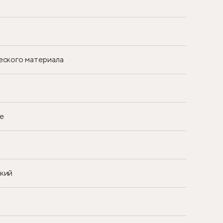
еского материала
е
ский