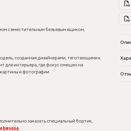
ом с вместительным бельевым ящиком,
Опи
одель, созданная дизайнерами, тяготеющими к
Хара
т для интерьера, где фокус смещен на
, картины и фотографии.
Отз
олнительно заказать специальный бортик,
и beyosa