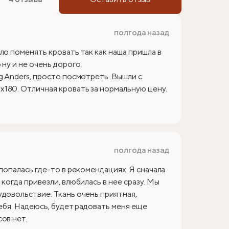
полгода назад
ло поменять кровать так как наша пришла в
ну и не очень дорого.
g Anders, просто посмотреть. Вышли с
180. Отличная кровать за нормальную цену.
полгода назад
 попалась где-то в рекомендациях. Я сначала
когда привезли, влюбилась в нее сразу. Мы
удовольствие. Ткань очень приятная,
себя. Надеюсь, будет радовать меня еще
ов нет.