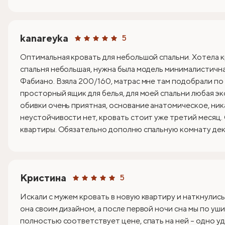
kanareyka
5
Оптимальная кровать для небольшой спальни. Хотела к
спальня небольшая, нужна была модель минималистична
Фабиано. Взяла 200/160, матрас мне там подобрали по
просторный ящик для белья, для моей спальни любая эк
обивки очень приятная, основание анатомическое, ник
неустойчивости нет, кровать стоит уже третий месяц.
квартиры. Обязательно дополню спальную комнату деко
Кристина
5
Искали с мужем кровать в новую квартиру и наткнулись
она своим дизайном, а после первой ночи сна мы по уши
полностью соответствует цене, спать на ней – одно уд