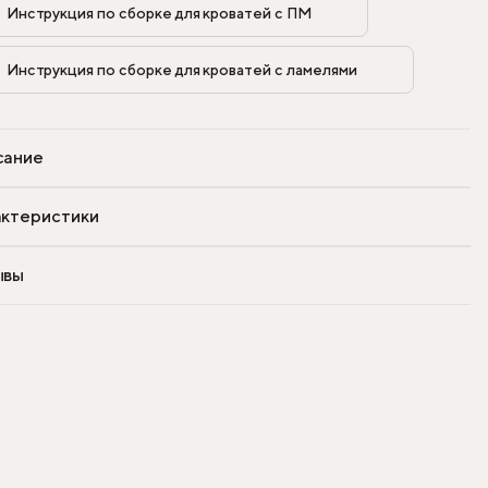
Инструкция по сборке для кроватей с ПМ            
Инструкция по сборке для кроватей с ламелями            
сание
ктеристики
ывы