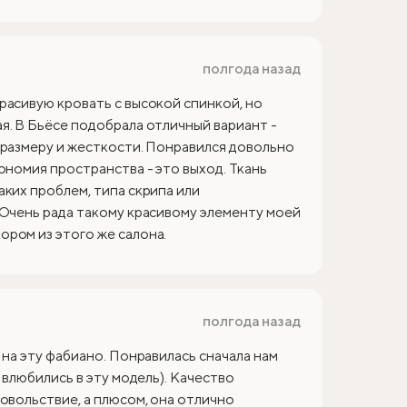
полгода назад
расивую кровать с высокой спинкой, но
я. В Бьёсе подобрала отличный вариант -
 размеру и жесткости. Понравился довольно
ономия пространства - это выход. Ткань
аких проблем, типа скрипа или
 Очень рада такому красивому элементу моей
ром из этого же салона.
полгода назад
 на эту фабиано. Понравилась сначала нам
 влюбились в эту модель). Качество
овольствие, а плюсом, она отлично