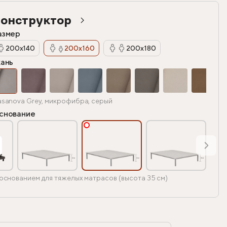
онструктор
азмер
200х140
200х160
200х180
кань
sanova Grey, микрофибра, серый
снование
основанием для тяжелых матрасов (высота 35 см)