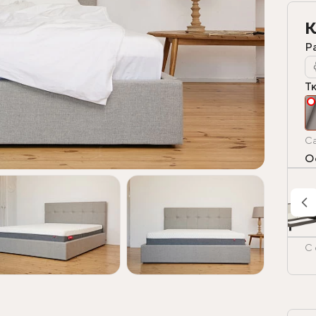
К
Р
Т
Ca
О
С 