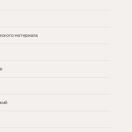
еского материала
е
ский