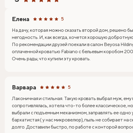
Елена
5
На дачу, которая можно сказать второй дом, решено бы
негодность. И, как всегда, хочется хорошую добротную 
По рекомендации друзей поехали в салон Beyosa Hildin
оплаченной кроватью Fabiano с бельевым коробом 200х
Очень рады, что купили эту кровать.
Варвара
5
Лаконичная и стильная. Такую кровать выбрал муж, ему
сопротивлялась, хотела что-то более классическое, но 
выбрали с подъемным механизмом, заправлять ее одно 
бархатистая ( у нас микровелюр), пыль не собирает на 
долго. Доставили быстро, по работе с конторой вопрос