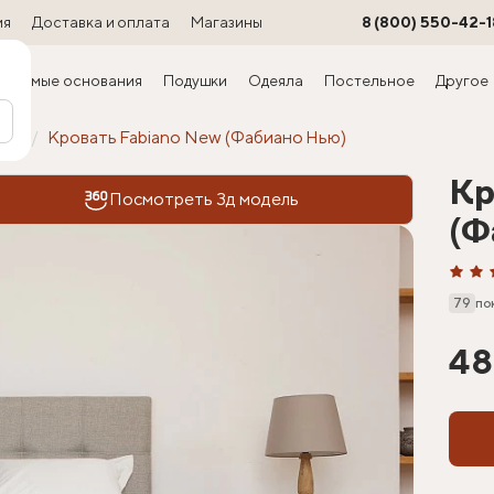
ия
Доставка и оплата
Магазины
8 (800) 550-42-1
ируемые основания
Подушки
Одеяла
Постельное
Другое
офт
Кровать Fabiano New (Фабиано Нью)
Кр
Посмотреть 3д модель
(Ф
79
по
48