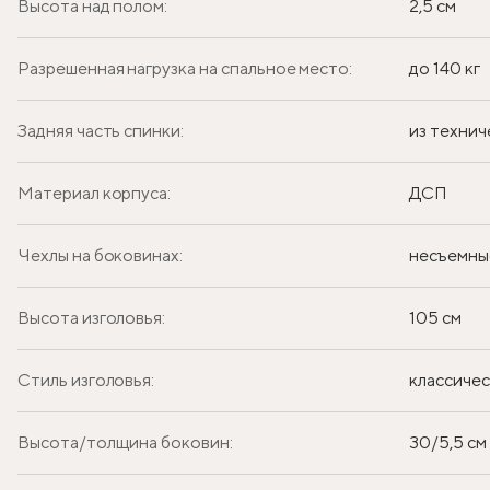
Высота над полом:
2,5 см
Разрешенная нагрузка на спальное место:
до 140 кг
Задняя часть спинки:
из технич
Материал корпуса:
ДСП
Чехлы на боковинах:
несъемны
Высота изголовья:
105 см
Стиль изголовья:
классиче
Высота/толщина боковин:
30/5,5 см