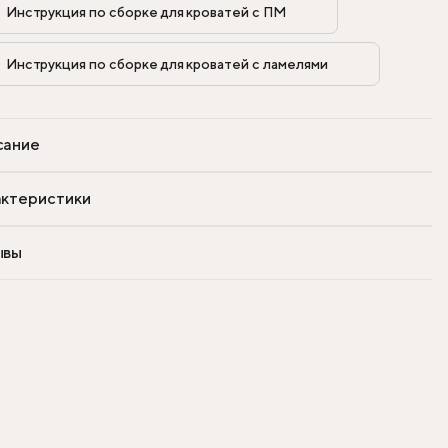
Инструкция по сборке для кроватей с ПМ            
Инструкция по сборке для кроватей с ламелями            
сание
ктеристики
ывы