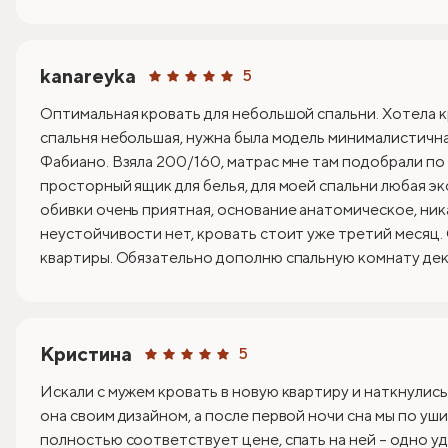
kanareyka
5
Оптимальная кровать для небольшой спальни. Хотела к
спальня небольшая, нужна была модель минималистична
Фабиано. Взяла 200/160, матрас мне там подобрали по
просторный ящик для белья, для моей спальни любая эк
обивки очень приятная, основание анатомическое, ник
неустойчивости нет, кровать стоит уже третий месяц.
квартиры. Обязательно дополню спальную комнату деко
Кристина
5
Искали с мужем кровать в новую квартиру и наткнулись
она своим дизайном, а после первой ночи сна мы по уши
полностью соответствует цене, спать на ней – одно уд