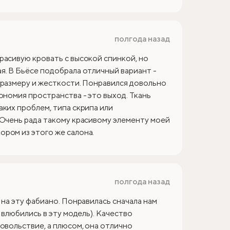
полгода назад
расивую кровать с высокой спинкой, но
я. В Бьёсе подобрала отличный вариант -
 размеру и жесткости. Понравился довольно
ономия пространства - это выход. Ткань
аких проблем, типа скрипа или
 Очень рада такому красивому элементу моей
ром из этого же салона.
полгода назад
 на эту фабиано. Понравилась сначала нам
 влюбились в эту модель). Качество
овольствие, а плюсом, она отлично