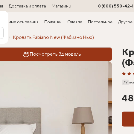
ия
Доставка и оплата
Магазины
8 (800) 550-42-1
ируемые основания
Подушки
Одеяла
Постельное
Другое
офт
Кровать Fabiano New (Фабиано Нью)
Кр
Посмотреть 3д модель
(Ф
79
по
48