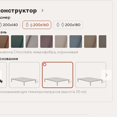
онструктор
азмер
200х140
200х160
200х180
кань
sanova Chocolate, микрофибра, коричневый
снование
основанием для тяжелых матрасов (высота 35 см)