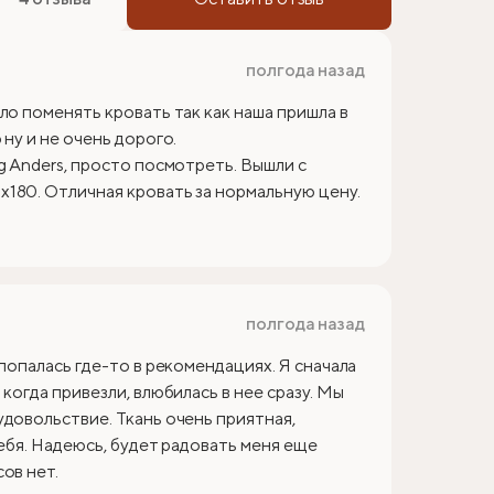
полгода назад
ло поменять кровать так как наша пришла в
ну и не очень дорого.
g Anders, просто посмотреть. Вышли с
180. Отличная кровать за нормальную цену.
полгода назад
 попалась где-то в рекомендациях. Я сначала
когда привезли, влюбилась в нее сразу. Мы
удовольствие. Ткань очень приятная,
себя. Надеюсь, будет радовать меня еще
ов нет.