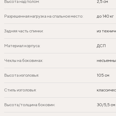
Высота над полом:
2,5 см
Разрешенная нагрузка на спальное место:
до 140 кг
Задняя часть спинки:
из технич
Материал корпуса:
ДСП
Чехлы на боковинах:
несъемны
Высота изголовья:
105 см
Стиль изголовья:
классиче
Высота/толщина боковин:
30/5,5 см