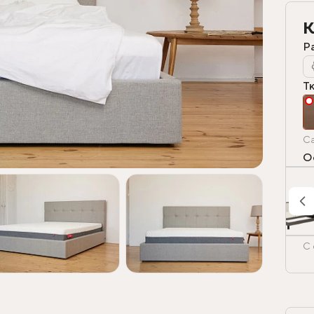
К
Р
Т
Ca
О
С 