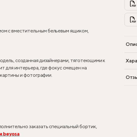
ом с вместительным бельевым ящиком,
Опи
одель, созданная дизайнерами, тяготеющими к
Хара
т для интерьера, где фокус смещен на
, картины и фотографии.
Отз
олнительно заказать специальный бортик,
и beyosa