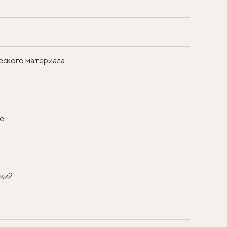
еского материала
е
ский