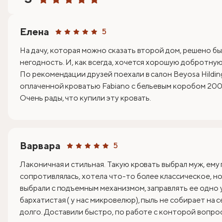
Елена
5
На дачу, которая можно сказать второй дом, решено бы
негодность. И, как всегда, хочется хорошую добротную 
По рекомендации друзей поехали в салон Beyosa Hildin
оплаченной кроватью Fabiano с бельевым коробом 200х
Очень рады, что купили эту кровать.
Варвара
5
Лаконичная и стильная. Такую кровать выбрал муж, ему
сопротивлялась, хотела что-то более классическое, но 
выбрали с подъемным механизмом, заправлять ее одно 
бархатистая ( у нас микровелюр), пыль не собирает на 
долго. Доставили быстро, по работе с конторой вопрос