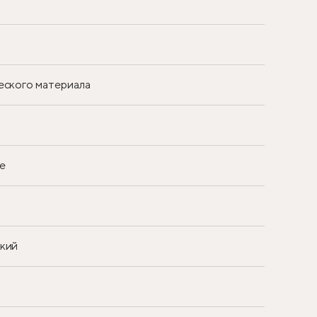
еского материала
е
ский