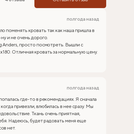
полгода назад
ло поменять кровать так как наша пришла в
ну и не очень дорого.
g Anders, просто посмотреть. Вышли с
180. Отличная кровать за нормальную цену.
полгода назад
 попалась где-то в рекомендациях. Я сначала
когда привезли, влюбилась в нее сразу. Мы
удовольствие. Ткань очень приятная,
себя. Надеюсь, будет радовать меня еще
ов нет.