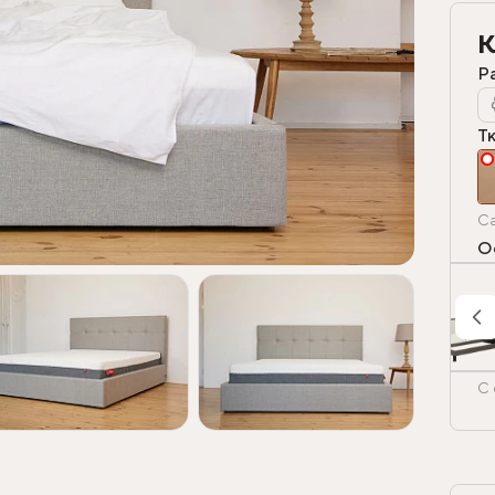
К
Р
Т
Ca
О
С 