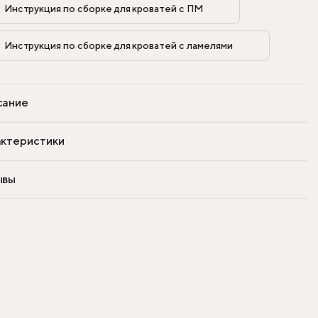
Инструкция по сборке для кроватей с ПМ            
Инструкция по сборке для кроватей с ламелями            
сание
ктеристики
ывы