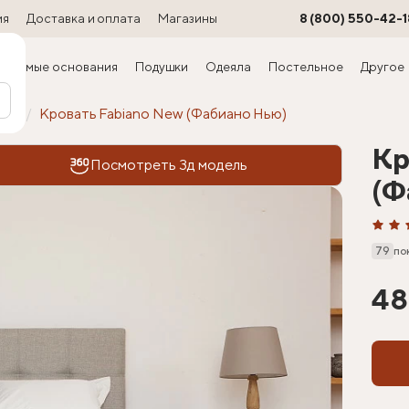
ия
Доставка и оплата
Магазины
8 (800) 550-42-1
ируемые основания
Подушки
Одеяла
Постельное
Другое
офт
Кровать Fabiano New (Фабиано Нью)
Кр
Посмотреть 3д модель
(Ф
79
по
48