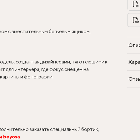
ом с вместительным бельевым ящиком,
Опи
одель, созданная дизайнерами, тяготеющими к
Хара
т для интерьера, где фокус смещен на
, картины и фотографии.
Отз
олнительно заказать специальный бортик,
и beyosa