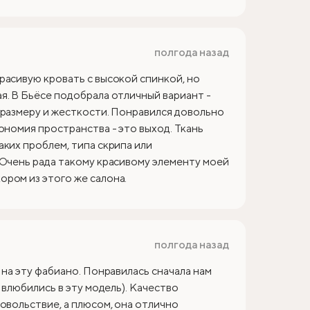
полгода назад
расивую кровать с высокой спинкой, но
я. В Бьёсе подобрала отличный вариант -
 размеру и жесткости. Понравился довольно
ономия пространства - это выход. Ткань
аких проблем, типа скрипа или
 Очень рада такому красивому элементу моей
ром из этого же салона.
полгода назад
 на эту фабиано. Понравилась сначала нам
 влюбились в эту модель). Качество
овольствие, а плюсом, она отлично