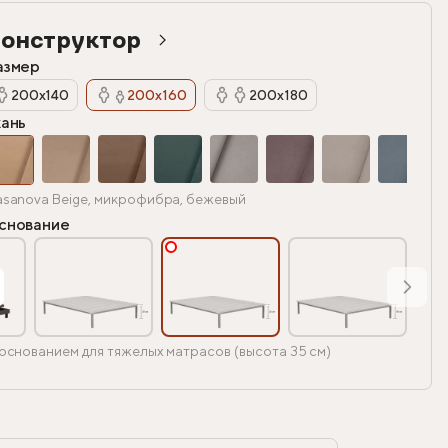
онструктор
азмер
200х140
200х160
200х180
кань
sanova Beige, микрофибра, бежевый
снование
основанием для тяжелых матрасов (высота 35 см)