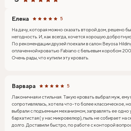
Елена
5
На дачу, которая можно сказать второй дом, решено бы
негодность. И, как всегда, хочется хорошую добротную 
По рекомендации друзей поехали в салон Beyosa Hildin
оплаченной кроватью Fabiano с бельевым коробом 200х
Очень рады, что купили эту кровать.
Варвара
5
Лаконичная и стильная. Такую кровать выбрал муж, ему
сопротивлялась, хотела что-то более классическое, но 
выбрали с подъемным механизмом, заправлять ее одно 
бархатистая ( у нас микровелюр), пыль не собирает на 
долго. Доставили быстро, по работе с конторой вопрос