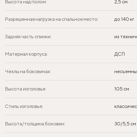
Высота над полом:
2,5 см
Разрешенная нагрузка на спальное место:
до 140 кг
Задняя часть спинки:
из технич
Материал корпуса:
ДСП
Чехлы на боковинах:
несъемны
Высота изголовья:
105 см
Стиль изголовья:
классиче
Высота/толщина боковин:
30/5,5 см