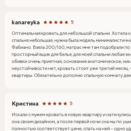
kanareyka
5
Оптимальная кровать для небольшой спальни. Хотела к
спальня небольшая, нужна была модель минималистична
Фабиано. Взяла 200/160, матрас мне там подобрали по
просторный ящик для белья, для моей спальни любая эк
обивки очень приятная, основание анатомическое, ник
неустойчивости нет, кровать стоит уже третий месяц.
квартиры. Обязательно дополню спальную комнату деко
Кристина
5
Искали с мужем кровать в новую квартиру и наткнулись
она своим дизайном, а после первой ночи сна мы по уши
полностью соответствует цене, спать на ней – одно уд