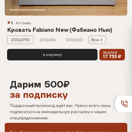
5
4 отзыва
Кровать Fabiano New (Фабиано Нью)
200х090
200х140
200х160
Все
35 070 ₽
в корзину
17 755 ₽
Дарим 500
₽
за подписку
Подарочный промокод ждёт вас. Нужно всего лишь
подписаться на еженедельную рассылку о наших
спецпредложениях.