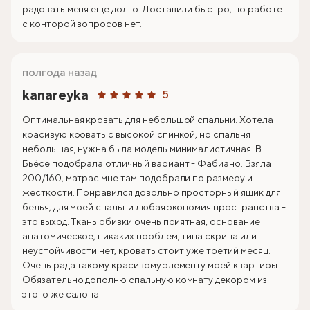
радовать меня еще долго. Доставили быстро, по работе
с конторой вопросов нет.
полгода назад
kanareyka
5
Оптимальная кровать для небольшой спальни. Хотела
красивую кровать с высокой спинкой, но спальня
небольшая, нужна была модель минималистичная. В
Бьёсе подобрала отличный вариант - Фабиано. Взяла
200/160, матрас мне там подобрали по размеру и
жесткости. Понравился довольно просторный ящик для
белья, для моей спальни любая экономия пространства -
это выход. Ткань обивки очень приятная, основание
анатомическое, никаких проблем, типа скрипа или
неустойчивости нет, кровать стоит уже третий месяц.
Очень рада такому красивому элементу моей квартиры.
Обязательно дополню спальную комнату декором из
этого же салона.