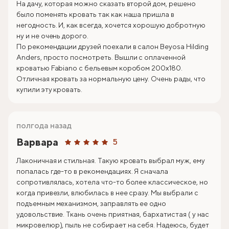
На дачу, которая можно сказать второй дом, решено
было поменять кровать так как наша пришла в
негодность. И, как всегда, хочется хорошую добротную
ну и не очень дорого.
По рекомендации друзей поехали в салон Beyosa Hilding
Anders, просто посмотреть. Вышли с оплаченной
кроватью Fabiano с бельевым коробом 200х180.
Отличная кровать за нормальную цену. Очень рады, что
купили эту кровать.
полгода назад
Варвара
5
Лаконичная и стильная. Такую кровать выбрал муж, ему
попалась где-то в рекомендациях. Я сначала
сопротивлялась, хотела что-то более классическое, но
когда привезли, влюбилась в нее сразу. Мы выбрали с
подъемным механизмом, заправлять ее одно
удовольствие. Ткань очень приятная, бархатистая ( у нас
микровелюр), пыль не собирает на себя. Надеюсь, будет