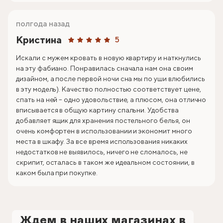
полгода назад
Кристина
5
Искали с мужем кровать в новую квартиру и наткнулись
на эту фабиано. Понравилась сначала нам она своим
дизайном, а после первой ночи сна мы по уши влюбились
в эту модель). Качество полностью соответствует цене,
спать на ней – одно удовольствие, а плюсом, она отлично
вписывается в общую картину спальни. Удобства
добавляет ящик для хранения постельного белья, он
очень комфортен в использовании и экономит много
места в шкафу. За все время использования никаких
недостатков не выявилось, ничего не сломалось, не
скрипит, осталась в таком же идеальном состоянии, в
каком была при покупке.
Ждем в наших магазинах в