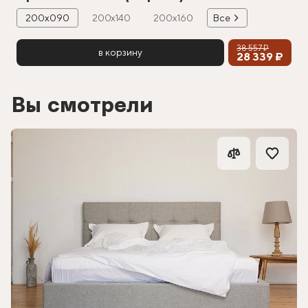
200х090
200х140
200х160
Все
38 557 ₽
в корзину
28 339 ₽
Вы смотрели